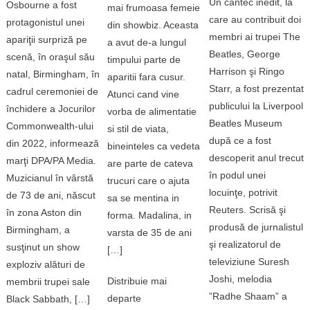
Un cântec inedit, la
Osbourne a fost
mai frumoasa femeie
care au contribuit doi
protagonistul unei
din showbiz. Aceasta
membri ai trupei The
apariţii surpriză pe
a avut de-a lungul
Beatles, George
scenă, în oraşul său
timpului parte de
Harrison şi Ringo
natal, Birmingham, în
aparitii fara cusur.
Starr, a fost prezentat
cadrul ceremoniei de
Atunci cand vine
publicului la Liverpool
închidere a Jocurilor
vorba de alimentatie
Beatles Museum
Commonwealth-ului
si stil de viata,
după ce a fost
din 2022, informează
bineinteles ca vedeta
descoperit anul trecut
marţi DPA/PA Media.
are parte de cateva
în podul unei
Muzicianul în vârstă
trucuri care o ajuta
locuinţe, potrivit
de 73 de ani, născut
sa se mentina in
Reuters. Scrisă şi
în zona Aston din
forma. Madalina, in
produsă de jurnalistul
Birmingham, a
varsta de 35 de ani
şi realizatorul de
susţinut un show
[…]
televiziune Suresh
exploziv alături de
Joshi, melodia
Distribuie mai
membrii trupei sale
”Radhe Shaam” a
departe
Black Sabbath, […]