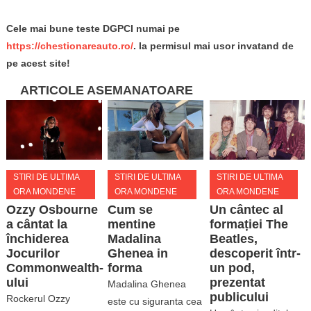
Cele mai bune teste DGPCI numai pe
https://chestionareauto.ro/
. Ia permisul mai usor invatand de
pe acest site!
ARTICOLE ASEMANATOARE
STIRI DE ULTIMA
STIRI DE ULTIMA
STIRI DE ULTIMA
ORA MONDENE
ORA MONDENE
ORA MONDENE
Ozzy Osbourne
Cum se
Un cântec al
a cântat la
mentine
formației The
închiderea
Madalina
Beatles,
Jocurilor
Ghenea in
descoperit într-
Commonwealth-
forma
un pod,
ului
prezentat
Madalina Ghenea
publicului
Rockerul Ozzy
este cu siguranta cea