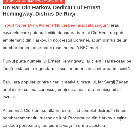
STIRI DE ULTIMA ORA MONDENE
Un Bar Din Harkov, Dedicat Lui Ernest
Hemingway, Distrus De Ruși
“You’ll Never Drink Alone” (“Nu vei bea niciodată singur”)
erau
cuvintele care puteau fi citite deasupra barului Old Hem, un pub
emblematic din Harkov, în nord-estul Ucrainei, acum distrus de un
bombardament al armatei ruse, notează BBC marţi.
Pub-ul purta numele lui Ernest Hemingway, iar clienţii săi treceau pe
lângă o statuie a legendarului scriitor american la intrarea în incintă.
Barul era popular printre tinerii creativi ai oraşului, iar Sergij Zadan,
unul dintre cei mai cunoscuţi poeţi ucraineni, era un obişnuit al
locului.
Acum însă Old Hem se află în ruine, fiind complet distrus în timpul
bombardamentului rusesc de luni. Procuratura din Harkov susţine
că două persoane şi-au pierdut viaţa în urma acestuia.