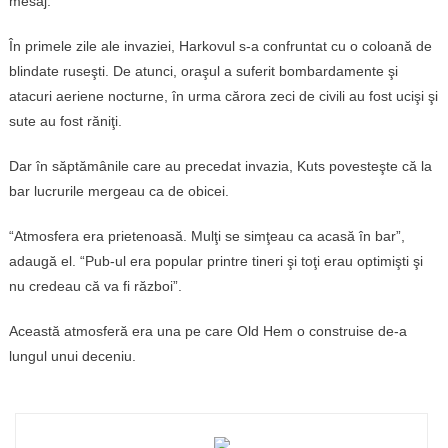
mesaj.
În primele zile ale invaziei, Harkovul s-a confruntat cu o coloană de
blindate ruseşti. De atunci, oraşul a suferit bombardamente şi
atacuri aeriene nocturne, în urma cărora zeci de civili au fost ucişi şi
sute au fost răniţi.
Dar în săptămânile care au precedat invazia, Kuts povesteşte că la
bar lucrurile mergeau ca de obicei.
“Atmosfera era prietenoasă. Mulţi se simţeau ca acasă în bar”,
adaugă el. “Pub-ul era popular printre tineri şi toţi erau optimişti şi
nu credeau că va fi război”.
Această atmosferă era una pe care Old Hem o construise de-a
lungul unui deceniu.