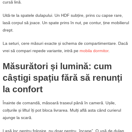
cursă lină.
Uită-te la spatele dulapului. Un HDF subțire, prins cu capse rare,
lasă corpul să joace. Un spate prins în nut, pe contur, ține mobilierul
drept.
La seturi, cere măsuri exacte și schema de compartimentare. Dacă
vrei să compari repede variante, intră pe
mobila dormitor
.
Măsurători și lumină: cum
câștigi spațiu fără să renunți
la confort
Înainte de comandă, măsoară traseul până în cameră. Ușile,
colțurile și liftul îți pot bloca livrarea. Mulți află asta când curierul
ajunge la scară.
Lasă loc pentru folosire, nu doar pentru „încape”. O ușă de dulap