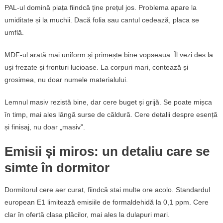
PAL-ul domină piața fiindcă ține prețul jos. Problema apare la
umiditate și la muchii. Dacă folia sau cantul cedează, placa se
umflă.
MDF-ul arată mai uniform și primește bine vopseaua. Îl vezi des la
uși frezate și fronturi lucioase. La corpuri mari, contează și
grosimea, nu doar numele materialului.
Lemnul masiv rezistă bine, dar cere buget și grijă. Se poate mișca
în timp, mai ales lângă surse de căldură. Cere detalii despre esență
și finisaj, nu doar „masiv”.
Emisii și miros: un detaliu care se
simte în dormitor
Dormitorul cere aer curat, fiindcă stai multe ore acolo. Standardul
european E1 limitează emisiile de formaldehidă la 0,1 ppm. Cere
clar în ofertă clasa plăcilor, mai ales la dulapuri mari.