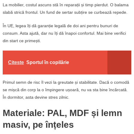
La mobilier, costul ascuns stă în reparații și timp pierdut. O balama
slabă strică frontul. Un fund de sertar subțire se curbează repede.
În UE, legea îți dă garanție legală de doi ani pentru bunuri de
consum. Asta ajută, dar nu îți dă înapoi confortul. Mai bine verifici
din start ce primești.
Citeste
Sportul în copilărie
Primul semn de risc îl vezi la greutate și stabilitate. Dacă o comodă
se mișcă din corp la o împingere ușoară, nu va sta bine încărcată.
În dormitor, asta devine stres zilnic.
Materiale: PAL, MDF și lemn
masiv, pe înțeles