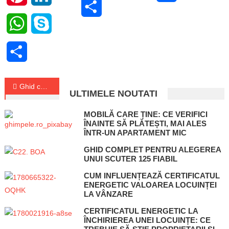
Share
WhatsApp
Skype
Share
Navigare
Ghid complet pentru alegerea unui scuter 125 fiabil
ULTIMELE NOUTATI
în
MOBILĂ CARE ȚINE: CE VERIFICI
articole
ÎNAINTE SĂ PLĂTEȘTI, MAI ALES
ÎNTR-UN APARTAMENT MIC
GHID COMPLET PENTRU ALEGEREA
UNUI SCUTER 125 FIABIL
CUM INFLUENȚEAZĂ CERTIFICATUL
ENERGETIC VALOAREA LOCUINȚEI
LA VÂNZARE
CERTIFICATUL ENERGETIC LA
ÎNCHIRIEREA UNEI LOCUINȚE: CE