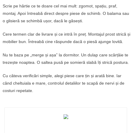
Scrie pe hârtie ce te doare cel mai mult: zgomot, spațiu, praf,
montaj. Apoi întreabă direct despre piese de schimb. O balama sau
o glisieră se schimbă ușor, dacă le găsești.
Cere termen clar de livrare și ce intră în preț. Montajul prost strică și
mobilier bun. Întreabă cine răspunde dacă o piesă ajunge lovită.
Nu te baza pe „merge și așa” la dormitor. Un dulap care scârțâie te
trezește noaptea. O saltea pusă pe somieră slabă îți strică postura.
Cu câteva verificări simple, alegi piese care țin și arată bine. Iar
când cheltuiala e mare, controlul detaliilor te scapă de nervi și de
costuri repetate.