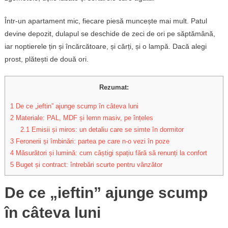
Într-un apartament mic, fiecare piesă muncește mai mult. Patul
devine depozit, dulapul se deschide de zeci de ori pe săptămână,
iar noptierele țin și încărcătoare, și cărți, și o lampă. Dacă alegi
prost, plătești de două ori.
Rezumat:
1
De ce „ieftin” ajunge scump în câteva luni
2
Materiale: PAL, MDF și lemn masiv, pe înțeles
2.1
Emisii și miros: un detaliu care se simte în dormitor
3
Feronerii și îmbinări: partea pe care n-o vezi în poze
4
Măsurători și lumină: cum câștigi spațiu fără să renunți la confort
5
Buget și contract: întrebări scurte pentru vânzător
De ce „ieftin” ajunge scump
în câteva luni