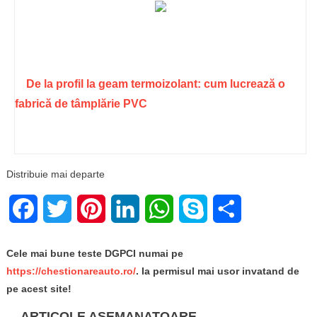
De la profil la geam termoizolant: cum lucrează o
fabrică de tâmplărie PVC
Distribuie mai departe
Facebook
Twitter
Pinterest
LinkedIn
WhatsApp
Skype
Share
Cele mai bune teste DGPCI numai pe
https://chestionareauto.ro/
. Ia permisul mai usor invatand de
pe acest site!
ARTICOLE ASEMANATOARE