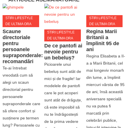
STIRI LIFESTYLE
STIRI LIFESTYLE
DE ULTIMA ORA
DE ULTIMA ORA
Regina Marii
Scaune
STIRI LIFESTYLE
Britanii a
directoriale
DE ULTIMA ORA
împlinit 95 de
pentru
De ce pantofi ai
ani
persoanele
nevoie pentru
supraponderale:
Regina Elisabeta a II-
un bebeluș?
recomandări
a a Marii Britanii, cel
Picioarele unui
Te-ai întrebat
mai longeviv monarh
bebeluș sunt atât de
vreodată cum să
din lume, a împlinit
mici și de fragile! Iar
alegi un scaun
miercuri vârsta de 95
modelele de pantofi
directorial pentru
de ani, însă această
care le pot acoperi
persoanele
aniversare specială
sunt atât de drăguțe,
supraponderale care
nu va putea fi
că este imposibil să
să ofere confort și
marcată prin
nu te îndrăgostești
susținere pe termen
celebrări publice,
de la prima vedere
lung? Persoanele cu
întrucât intervine la