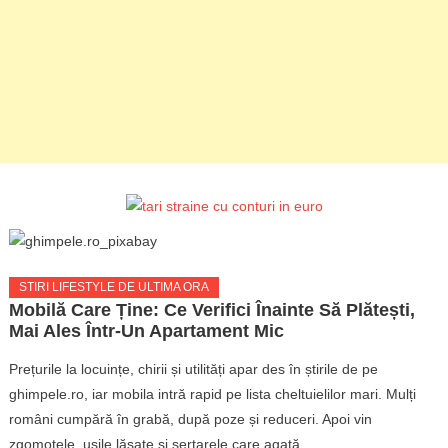
STIRI LIFESTYLE DE ULTIMA ORA
Mobilă Care Ține: Ce Verifici Înainte Să Plătești,
Mai Ales Într-Un Apartament Mic
Prețurile la locuințe, chirii și utilități apar des în știrile de pe
ghimpele.ro, iar mobila intră rapid pe lista cheltuielilor mari. Mulți
români cumpără în grabă, după poze și reduceri. Apoi vin
zgomotele, ușile lăsate și sertarele care agată.