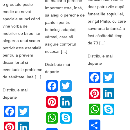
de măcar o pereche.
o greutate peste
doar patru zile după
Important este, însă,
medie au nevoi
funeraliile soţului ei,
să alegi o pereche de
speciale atunci când
prinţul Philip, cu care
pantofi pentru
vine vorba de
suverana britanică a
bebeluși adaptați
mobilier de birou, iar
fost căsătorită timp
vârstei, care să
alegerea unui scaun
de 73 […]
asigure confortul
potrivit este esențială
necesar […]
pentru a preveni
Distribuie mai
disconfortul și
departe
Distribuie mai
eventualele probleme
departe
de sănătate. Iată […]
Facebook
Twitter
Facebook
Twitter
Distribuie mai
Pinterest
LinkedI
departe
Pinterest
LinkedIn
WhatsApp
Skype
Facebook
Twitter
WhatsApp
Skype
Share
Pinterest
LinkedIn