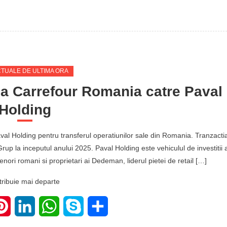
CTUALE DE ULTIMA ORA
a Carrefour Romania catre Paval
Holding
aval Holding pentru transferul operatiunilor sale din Romania. Tranzacti
Grup la inceputul anului 2025. Paval Holding este vehiculul de investitii a
enori romani si proprietari ai Dedeman, liderul pietei de retail […]
tribuie mai departe
ter
Pinterest
LinkedIn
WhatsApp
Skype
Share