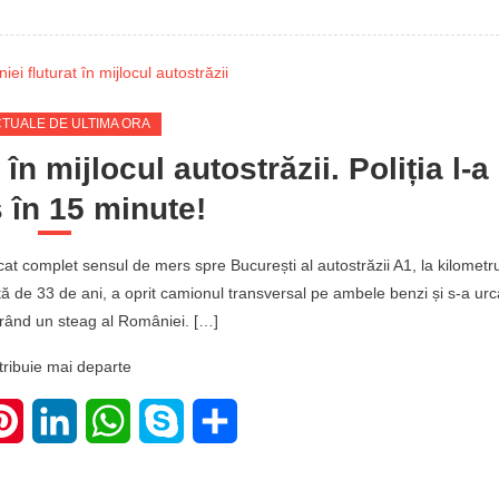
CTUALE DE ULTIMA ORA
n mijlocul autostrăzii. Poliția l-a
s în 15 minute!
cat complet sensul de mers spre București al autostrăzii A1, la kilometru
stă de 33 de ani, a oprit camionul transversal pe ambele benzi și s-a urc
urând un steag al României. […]
tribuie mai departe
ter
Pinterest
LinkedIn
WhatsApp
Skype
Share