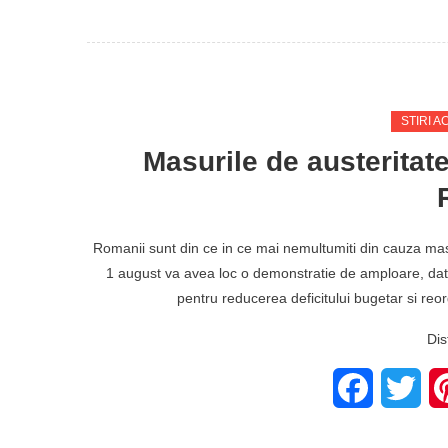
STIRI A
Masurile de austeritat
Romanii sunt din ce in ce mai nemultumiti din cauza masu
1 august va avea loc o demonstratie de amploare, data
pentru reducerea deficitului bugetar si reor
Dis
Facebook
Twit