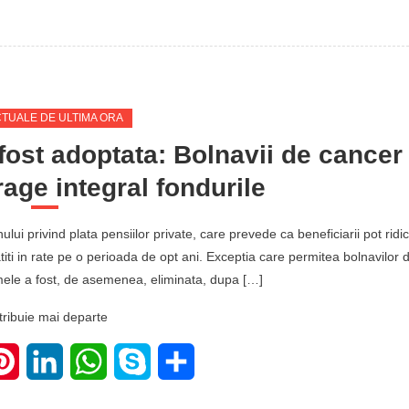
CTUALE DE ULTIMA ORA
 fost adoptata: Bolnavii de cancer
rage integral fondurile
ui privind plata pensiilor private, care prevede ca beneficiarii pot ridi
titi in rate pe o perioada de opt ani. Exceptia care permitea bolnavilor 
mele a fost, de asemenea, eliminata, dupa […]
tribuie mai departe
ter
Pinterest
LinkedIn
WhatsApp
Skype
Share