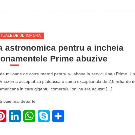
CTUALE DE ULTIMA ORA
 astronomica pentru a incheia
bonamentele Prime abuzive
i de milioane de consumatori pentru a-i abona la serviciul sau Prime. Un
Amazon a acceptat sa plateasca o suma exceptionala de 2,5 miliarde d
 americana in care gigantul comertului online era acuzat […]
tribuie mai departe
ter
Pinterest
LinkedIn
WhatsApp
Skype
Share