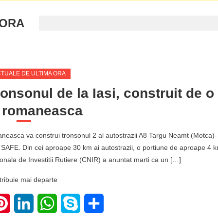
 ORA
CTUALE DE ULTIMA ORA
onsonul de la Iasi, construit de o
a romaneasca
neasca va construi tronsonul 2 al autostrazii A8 Targu Neamt (Motca)-
ul SAFE. Din cei aproape 30 km ai autostrazii, o portiune de aproape 4 
ionala de Investitii Rutiere (CNIR) a anuntat marti ca un […]
tribuie mai departe
ter
Pinterest
LinkedIn
WhatsApp
Skype
Share