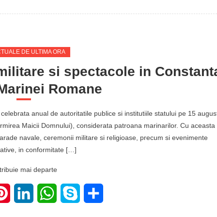
CTUALE DE ULTIMA ORA
ilitare si spectacole in Constant
 Marinei Romane
elebrata anual de autoritatile publice si institutiile statului pe 15 augus
rmirea Maicii Domnului), considerata patroana marinarilor. Cu aceasta
arade navale, ceremonii militare si religioase, precum si evenimente
ive, in conformitate […]
tribuie mai departe
ter
Pinterest
LinkedIn
WhatsApp
Skype
Share