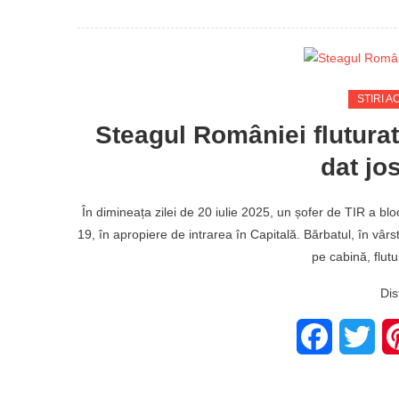
STIRI A
Steagul României fluturat î
dat jo
În dimineața zilei de 20 iulie 2025, un șofer de TIR a blo
19, în apropiere de intrarea în Capitală. Bărbatul, în vâr
pe cabină, flut
Dis
Facebook
Twit