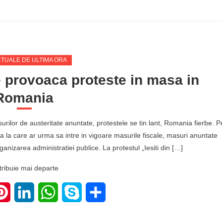
CTUALE DE ULTIMA ORA
e provoaca proteste in masa in
Romania
rilor de austeritate anuntate, protestele se tin lant, Romania fierbe. P
 la care ar urma sa intre in vigoare masurile fiscale, masuri anuntate
ganizarea administratiei publice. La protestul „Iesiti din […]
tribuie mai departe
ter
Pinterest
LinkedIn
WhatsApp
Skype
Share