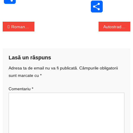
Share
Navigare
Romania rateaza din nou calificarea la Cupa Mondiala dupa infrangerea suferita in fata Turciei
Autostrada A8 „Unirii”: Tronsonul de la Iasi, construit de o firma romaneasca
în
articole
Lasă un răspuns
Adresa ta de email nu va fi publicată.
Câmpurile obligatorii
sunt marcate cu
*
Comentariu
*