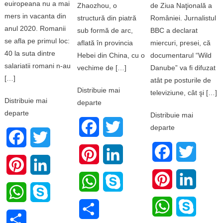
euiropeana nu a mai
Zhaozhou, o
de Ziua Naţională a
mers in vacanta din
structură din piatră
României. Jurnalistul
anul 2020. Romanii
sub formă de arc,
BBC a declarat
se afla pe primul loc:
aflată în provincia
miercuri, presei, că
40 la suta dintre
Hebei din China, cu o
documentarul “Wild
salariatii romani n-au
vechime de […]
Danube” va fi difuzat
[…]
atât pe posturile de
Distribuie mai
televiziune, cât şi […]
Distribuie mai
departe
departe
Distribuie mai
Facebook
Twitter
departe
Facebook
Twitter
Facebook
Twitter
Pinterest
LinkedIn
Pinterest
LinkedIn
Pinterest
LinkedI
WhatsApp
Skype
WhatsApp
Skype
WhatsApp
Skype
Share
Share