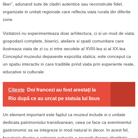
liber”, adunand sute de cladiri autentice sau reconstruite fidel,
organizate in unitati regionale care reflecta viata rurala din diferite
zone.
Vizitatorii nu experimenteaza doar arhitectura, ci si un mod de viata:
gospodarii complete, biserici, ateliere si spatii comunitare care
ilustreaza viata de zi cu zi intre secolele al XVIII-lea si al XX-lea.
Conceptul muzeului depaseste expozitia statica; este conceput ca
un spatiu interactiv in care traditiile prind viata prin experiente reale,
educative si culturale.
Citeste
Doi francezi au fost arestați la
Rio după ce au urcat pe statuia lui Iisus
Un element important este faptul ca muzeul include si o unitate
dedicata patrimoniului transilvanean, ceea ce face ca evenimentul
gastronomic sa se integreze in mod natural in decor. In acest fel,
bucataria devine o extensie naturala a povestii despre identitate,