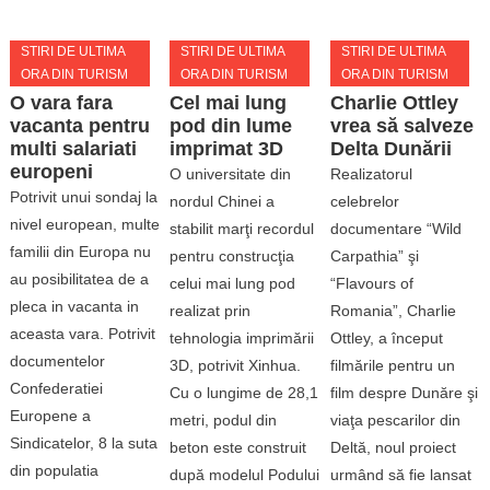
STIRI DE ULTIMA
STIRI DE ULTIMA
STIRI DE ULTIMA
ORA DIN TURISM
ORA DIN TURISM
ORA DIN TURISM
O vara fara
Cel mai lung
Charlie Ottley
vacanta pentru
pod din lume
vrea să salveze
multi salariati
imprimat 3D
Delta Dunării
europeni
O universitate din
Realizatorul
Potrivit unui sondaj la
nordul Chinei a
celebrelor
nivel european, multe
stabilit marţi recordul
documentare “Wild
familii din Europa nu
pentru construcţia
Carpathia” şi
au posibilitatea de a
celui mai lung pod
“Flavours of
pleca in vacanta in
realizat prin
Romania”, Charlie
aceasta vara. Potrivit
tehnologia imprimării
Ottley, a început
documentelor
3D, potrivit Xinhua.
filmările pentru un
Confederatiei
Cu o lungime de 28,1
film despre Dunăre şi
Europene a
metri, podul din
viaţa pescarilor din
Sindicatelor, 8 la suta
beton este construit
Deltă, noul proiect
din populatia
după modelul Podului
urmând să fie lansat