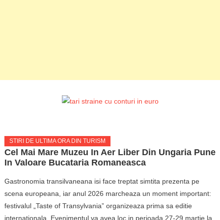
STIRI DE ULTIMA ORA DIN TURISM
Cel Mai Mare Muzeu In Aer Liber Din Ungaria Pune
In Valoare Bucataria Romaneasca
Gastronomia transilvaneana isi face treptat simtita prezenta pe
scena europeana, iar anul 2026 marcheaza un moment important:
festivalul „Taste of Transylvania” organizeaza prima sa editie
internationala. Evenimentul va avea loc in perioada 27-29 martie la