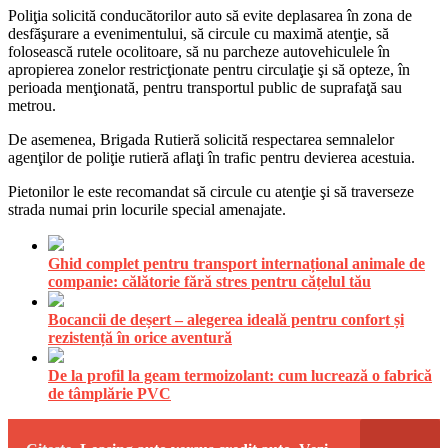
Poliţia solicită conducătorilor auto să evite deplasarea în zona de
desfăşurare a evenimentului, să circule cu maximă atenţie, să
folosească rutele ocolitoare, să nu parcheze autovehiculele în
apropierea zonelor restricţionate pentru circulaţie şi să opteze, în
perioada menţionată, pentru transportul public de suprafaţă sau
metrou.
De asemenea, Brigada Rutieră solicită respectarea semnalelor
agenţilor de poliţie rutieră aflaţi în trafic pentru devierea acestuia.
Pietonilor le este recomandat să circule cu atenţie şi să traverseze
strada numai prin locurile special amenajate.
Ghid complet pentru transport internațional animale de
companie: călătorie fără stres pentru cățelul tău
Bocancii de deșert – alegerea ideală pentru confort și
rezistență în orice aventură
De la profil la geam termoizolant: cum lucrează o fabrică
de tâmplărie PVC