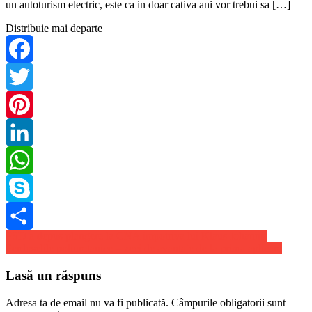
un autoturism electric, este ca in doar cativa ani vor trebui sa […]
Distribuie mai departe
Facebook
Twitter
Pinterest
LinkedIn
WhatsApp
Skype
Navigare
PSD a depus plangere la CNA impotriva lui Klaus Iohannis
Share
Perdoselile poliuretanice – zeci de avantaje de la prima aplicare
în
articole
Lasă un răspuns
Adresa ta de email nu va fi publicată.
Câmpurile obligatorii sunt