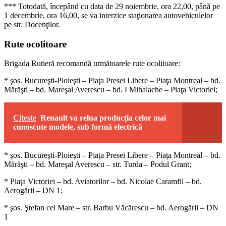
*** Totodată, începând cu data de 29 noiembrie, ora 22,00, până pe
1 decembrie, ora 16,00, se va interzice staţionarea autovehiculelor
pe str. Docenţilor.
Rute ocolitoare
Brigada Rutieră recomandă următoarele rute ocolitoare:
* şos. Bucureşti-Ploieşti – Piaţa Presei Libere – Piaţa Montreal – bd.
Mărăşti – bd. Mareşal Averescu – bd. I Mihalache – Piaţa Victoriei;
Citeste
Renault va relua producția celor mai
cunoscute modele, sub formă electrică
* şos. Bucureşti-Ploieşti – Piaţa Presei Libere – Piaţa Montreal – bd.
Mărăşti – bd. Mareşal Averescu – str. Turda – Podul Grant;
* Piaţa Victoriei – bd. Aviatorilor – bd. Nicolae Caramfil – bd.
Aerogării – DN 1;
* şos. Ştefan cel Mare – str. Barbu Văcărescu – bd. Aerogării – DN
1