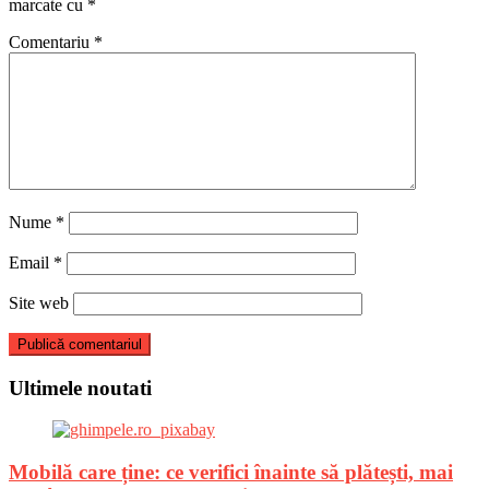
marcate cu
*
Comentariu
*
Nume
*
Email
*
Site web
Ultimele noutati
Mobilă care ține: ce verifici înainte să plătești, mai