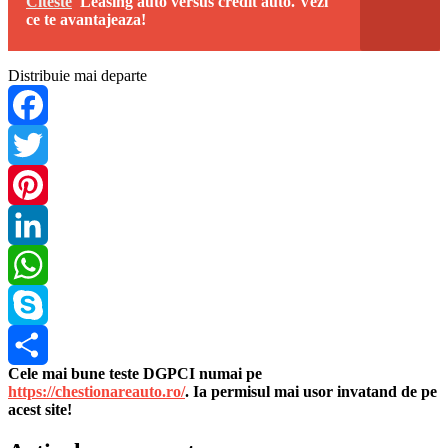
Citeste
Leasing auto versus credit auto. Vezi
ce te avantajeaza!
Distribuie mai departe
Facebook
Twitter
Pinterest
LinkedIn
WhatsApp
Skype
Cele mai bune teste DGPCI numai pe
Share
https://chestionareauto.ro/
. Ia permisul mai usor invatand de pe
acest site!