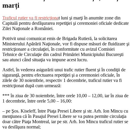
marți
Traficul rutier va fi restricţiona
t luni şi marţi în anumite zone din
Capitală pentru desfăşurarea repetiţiei şi ceremoniei oficiale dedicate
Zilei Naţionale a României.
Potrivit unui comunicat emis de Brigada Rutieră, la solicitarea
Ministerului Apărării Naţionale, vor fi dispuse măsuri de fluidizare şi
restricţionare a circulaţiei, în conformitate cu avizul Comisiei
Tehnice de Circulaţie din cadrul Primăriei Municipiului Bucureşti
sau atunci când situaţia va impune acest lucru.
Astfel, în vederea asigurării unui trafic rutier fluent şi în condiţii de
siguranţă, pentru efectuarea repetiţiei şi a ceremoniei oficiale, în
zilele de 30 noiembrie, respectiv 1 decembrie, traficul rutier va fi
restricţionat după cum urmează:
*** în ziua de 30 noiembrie, între orele 10,00 – 12,00, iar în ziua de
1 decembrie, între orele 5,00 – 16,00:
– pe Şos. Kiseleff, între Piaţa Presei Libere şi str. Arh. Ion Mincu cu
menţiunea că în Pasajul Presei Libere se va putea permite circulaţia
doar către Piaţa Montreal, iar pe str. Arh. Ion Mincu traficul rutier se
va desfăşura normal;