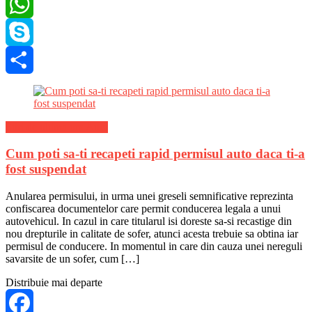
LinkedIn
WhatsApp
Skype
Share
Stiri de ultima ora Auto
Cum poti sa-ti recapeti rapid permisul auto daca ti-a
fost suspendat
Anularea permisului, in urma unei greseli semnificative reprezinta
confiscarea documentelor care permit conducerea legala a unui
autovehicul. In cazul in care titularul isi doreste sa-si recastige din
nou drepturile in calitate de sofer, atunci acesta trebuie sa obtina iar
permisul de conducere. In momentul in care din cauza unei nereguli
savarsite de un sofer, cum […]
Distribuie mai departe