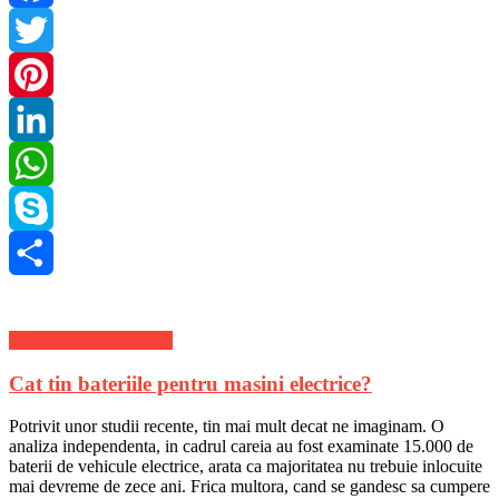
Facebook
Twitter
Pinterest
LinkedIn
WhatsApp
Skype
Share
Stiri de ultima ora Auto
Cat tin bateriile pentru masini electrice?
Potrivit unor studii recente, tin mai mult decat ne imaginam. O
analiza independenta, in cadrul careia au fost examinate 15.000 de
baterii de vehicule electrice, arata ca majoritatea nu trebuie inlocuite
mai devreme de zece ani. Frica multora, cand se gandesc sa cumpere