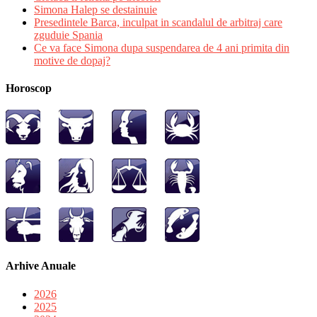
Simona Halep se destainuie
Presedintele Barca, inculpat in scandalul de arbitraj care
zguduie Spania
Ce va face Simona dupa suspendarea de 4 ani primita din
motive de dopaj?
Horoscop
Arhive Anuale
2026
2025