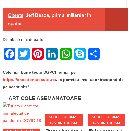
Citeste
Jeff Bezos, primul miliardar în
spațiu
Distribuie mai departe
Facebook
Twitter
Pinterest
LinkedIn
WhatsApp
Skype
Share
Cele mai bune teste DGPCI numai pe
https://chestionareauto.ro/
. Ia permisul mai usor invatand de
pe acest site!
ARTICOLE ASEMANATOARE
STIRI DE ULTIMA
STIRI DE ULTIMA
ORA DIN TURISM
ORA DIN TURISM
Prima legătură
Esti curios sa