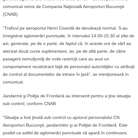
comunicat remis de Compania Naţională Aeroporturi Bucureşti
(CNAB).
“Traficul pe aeroportul Henri Coandă de derulează normal. S-au
înregistrat aglomerări punctuale, în intervalul 14.00-15.30 al zilei de
azi, generate, pe de o parte, de faptul că, în aceste ore de vârf au
aterizat două curse suplimentare, iar, pe de altă parte, de către
pasagerii nemulţumiţi de noile restricţii care au avut un
comportament recalcitrant faţă de personalul autorităţilor cu atribuţii
de control al documentelor de intrare în ţară”, se menţionează în
comunicat.
Jandarmii şi Poliţia de Frontieră au intervenit pentru a ţine situaţia
sub control, conform CNAB.
“Situaţia a fost ţinută sub control cu ajutorul personalului CN
Aeroporturi Bucureşti, jandarmilor şi ai Poliţiei de Frontieră. Este
posibil ca astfel de aglomerări punctuale să apară în continuare,