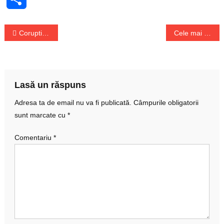
Navigare
Coruptia din pandemie – semnal de alarma tras de Consiliul Europei
Cele mai cautate destinatii pentru Craciun si Revelion
în
articole
Lasă un răspuns
Adresa ta de email nu va fi publicată.
Câmpurile obligatorii
sunt marcate cu
*
Comentariu
*