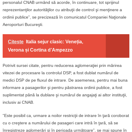
personalul CNAB urmând să acorde, în continuare, tot sprijinul
reprezentanţilor autorităţilor cu atribuţii de control şi menţinere a
ordinii publice”, se precizează în comunicatul Companiei Naţionale
Aeroporturi Bucureşti.
Citeste
Italia sejur clasic: Veneția,
Verona și Cortina d’Ampezzo
Potrivit sursei citate, pentru reducerea aglomeraţiei prin mărirea
vitezei de procesare la controlul DSP, a fost dublat numărul de
medici DSP de pe fluxul de intrare. De asemenea, pentru mai buna
informare a pasagerilor şi pentru păstrarea ordinii publice, a fost
suplimentat până la dublare şi numărul de angajaţi ai altor instituţii,
inclusiv ai CNAB.
“Este posibil ca, urmare a noilor restricţii de intrare în ţară coroborat
cu o creştere a numărului de pasageri care intră în ţară, să se
înregistreze aglomerări şi în perioada următoare”, se mai spune în