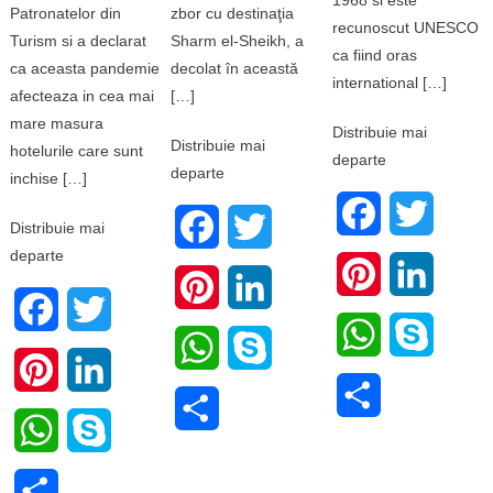
Patronatelor din
zbor cu destinaţia
recunoscut UNESCO
Turism si a declarat
Sharm el-Sheikh, a
ca fiind oras
ca aceasta pandemie
decolat în această
international […]
afecteaza in cea mai
[…]
mare masura
Distribuie mai
Distribuie mai
hotelurile care sunt
departe
departe
inchise […]
Facebook
Twitter
Facebook
Twitter
Distribuie mai
departe
Pinterest
LinkedI
Pinterest
LinkedIn
Facebook
Twitter
WhatsApp
Skype
WhatsApp
Skype
Pinterest
LinkedIn
Share
Share
WhatsApp
Skype
Share