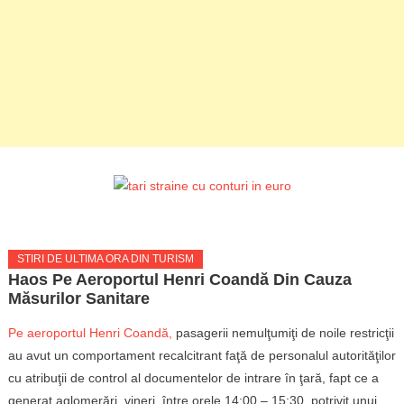
STIRI DE ULTIMA ORA DIN TURISM
Haos Pe Aeroportul Henri Coandă Din Cauza
Măsurilor Sanitare
Pe aeroportul Henri Coandă,
pasagerii nemulţumiţi de noile restricţii
au avut un comportament recalcitrant faţă de personalul autorităţilor
cu atribuţii de control al documentelor de intrare în ţară, fapt ce a
generat aglomerări, vineri, între orele 14:00 – 15:30, potrivit unui