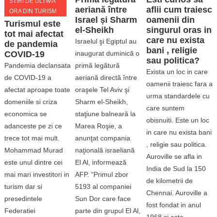
STIRI DE ULTIMA
aeriană între
aflii cum traiesc
ORA DIN TURISM
Israel și Sharm
oamenii din
Turismul este
el-Sheikh
singurul oras in
tot mai afectat
care nu exista
Israelul şi Egiptul au
de pandemia
bani , religie
COVID-19
inaugurat duminică o
sau politica?
Pandemia declansata
primă legătură
Exista un loc in care
de COVID-19 a
aeriană directă între
oamenii traiesc fara a
afectat aproape toate
oraşele Tel Aviv şi
urma standardele cu
domeniile si criza
Sharm el-Sheikh,
care suntem
economica se
staţiune balneară la
obisnuiti. Este un loc
adanceste pe zi ce
Marea Roşie, a
in care nu exista bani
trece tot mai mult.
anunţat compania
, religie sau politica.
Mohammad Murad
naţională israeliană
Auroville se afla in
este unul dintre cei
El Al, informează
India de Sud la 150
mai mari investitori in
AFP. “Primul zbor
de kilometrii de
turism dar si
5193 al companiei
Chennai. Auroville a
presedintele
Sun Dor care face
fost fondat in anul
Federatiei
parte din grupul El Al,
1968 si este