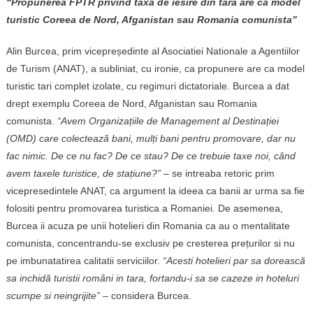
“Propunerea FPTR privind taxa de iesire din tara are ca model
turistic Coreea de Nord, Afganistan sau Romania comunista”
Alin Burcea, prim vicepreședinte al Asociatiei Nationale a Agentiilor
de Turism (ANAT), a subliniat, cu ironie, ca propunere are ca model
turistic tari complet izolate, cu regimuri dictatoriale. Burcea a dat
drept exemplu Coreea de Nord, Afganistan sau Romania
comunista.
“Avem Organizațiile de Management al Destinației
(OMD) care colectează bani, mulți bani pentru promovare, dar nu
fac nimic. De ce nu fac? De ce stau? De ce trebuie taxe noi, când
avem taxele turistice, de stațiune?”
– se intreaba retoric prim
vicepresedintele ANAT, ca argument la ideea ca banii ar urma sa fie
folositi pentru promovarea turistica a Romaniei. De asemenea,
Burcea ii acuza pe unii hotelieri din Romania ca au o mentalitate
comunista, concentrandu-se exclusiv pe cresterea prețurilor si nu
pe imbunatatirea calitatii serviciilor.
“Acesti hotelieri par sa dorească
sa inchidă turistii români in tara, fortandu-i sa se cazeze in hoteluri
scumpe si neingrijite” –
considera Burcea.