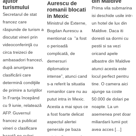
ajutor
din Maldive
Aurescu de
turismului
Prima vila submarina
romanii blocati
Secretarul de stat
in Mexic
isi deschide usile intr-
francez care
Ministrul de Externe,
un hotel de lux din
răspunde de turism a
Bogdan Aurescu a
Maldive. Daca iti
discutat vineri prin
mentionat ca ”a fost
doresti sa dormi cu
videoconferinţă cu
o perioadă
pestii si sa vezi
circa treizeci de
complicată, de
oricand apele
ambasadori francezi,
demersuri
albastre din Maldive
după anunţarea
diplomatice
atunci acesta este
clasificării care
intense”, atunci cand
locul perfect pentru
determină condiţiile
s-a referit la situatia
tine. O camera aici
de primire a turiştilor
romanilor care nu au
ajunge sa coste
în Franţa începând
putut intra in Mexic.
50.000 de dolari pe
cu 9 iunie, relatează
Acesta a mai spus ce
noapte. La un
AFP. Guvernul
a fost foarte delicat
asemenea pret doar
francez a publicat
aspectul alertei
miliardarii lumii pot
vineri o clasificare
generale pe baza
avea acces […]
bazată pe culori