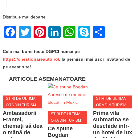
Distribuie mai departe
Facebook
Twitter
Pinterest
LinkedIn
WhatsApp
Skype
Share
Cele mai bune teste DGPCI numai pe
https://chestionareauto.ro/
. Ia permisul mai usor invatand de
pe acest site!
ARTICOLE ASEMANATOARE
STIRI DE ULTIMA
STIRI DE ULTIMA
ORA DIN TURISM
ORA DIN TURISM
Ambasadorii
Prima vila
STIRI DE ULTIMA
Franței,
submarina se
ORA DIN TURISM
chemați să dea
deschide intr-
Ce spune
o mână de
un hotel de lux
Bogdan