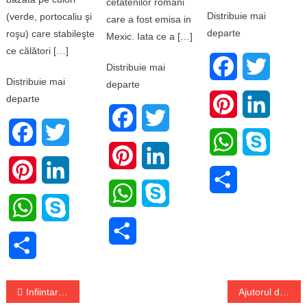
cetatenilor romani
Distribuie mai
(verde, portocaliu şi
care a fost emisa in
departe
roşu) care stabileşte
Mexic. Iata ce a […]
ce călători […]
Facebook
Twitter
Distribuie mai
Distribuie mai
departe
departe
Pinterest
LinkedI
Facebook
Twitter
Facebook
Twitter
WhatsApp
Skype
Pinterest
LinkedIn
Pinterest
LinkedIn
Share
WhatsApp
Skype
WhatsApp
Skype
Share
Share
Navigare
Infiintarea Registrului national al traficantilor de droguri
Ajutorul de baza pentru copii aprobat de guvernul german