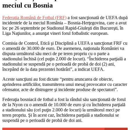
meciul cu Bosnia
Federaţia Română de Fotbal (FRF)
a fost sancţionată de UEFA după
incidentele de la meciul România – Bosnia-Herţegovina, care a avut
loc pe 26 septembrie pe Stadionul Rapid-Giuleşti din Bucureşti, în
Liga Naţiunilor, a anunţat vineri forul fotbalistic european.
Comisia de Control, Etică şi Disciplină a UEFA a sancţionat FRF cu
o amendă de 30.000 de euro. De asemenea, naţionala României va
disputa următorul său meci de pe teren propriu cu o parte a
stadionului închisă (cel puţin 2.000 de locuri). “Închiderea parţială a
stadionului se suspendă pe o perioadă de probă de doi (2) ani,
începând de la data prezentei hotărâri”, a indicat UEFA.
Aceste sancţiuni au fost dictate “pentru aruncarea de obiecte,
aprinderea artificiilor, transmiterea unui mesaj provocator cu caracter
ofensator, acte de distrugere şi incidente produse de spectatori”.
Federaţia bosniacă de fotbal a fost la rândul său sancţionată de forul
de la Nyon cu o amendă de 10.000 de euro şi cu închiderea parţială
a stadionului său (cel puţin 2.000 de locuri) la următorul meci pe
teren propriu. Şi în acest caz, închiderea parţială a stadionului se
suspendă pe o perioadă de probă de doi ani.