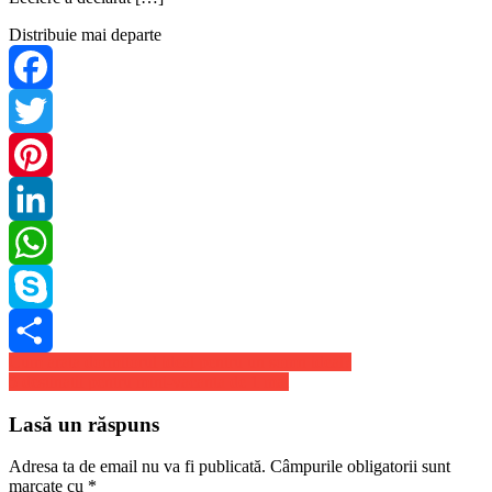
Distribuie mai departe
Facebook
Twitter
Pinterest
LinkedIn
WhatsApp
Skype
Navigare
Cum arata dormitorul ideal pentru un somn ideal?
Share
5 destinatii pentru mini-vacanta de 1 mai
în
articole
Lasă un răspuns
Adresa ta de email nu va fi publicată.
Câmpurile obligatorii sunt
marcate cu
*