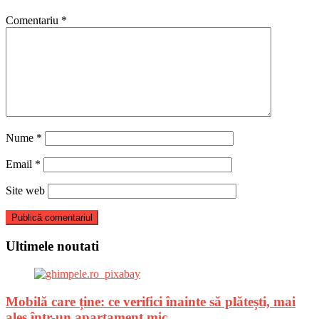
Comentariu
*
Nume
*
Email
*
Site web
Ultimele noutati
Mobilă care ține: ce verifici înainte să plătești, mai
ales într-un apartament mic