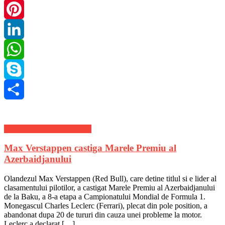
Twitter
Pinterest
LinkedIn
WhatsApp
Skype
Share
Stiri din Sport de ultima ora
Max Verstappen castiga Marele Premiu al
Azerbaidjanului
Olandezul Max Verstappen (Red Bull), care detine titlul si e lider al
clasamentului pilotilor, a castigat Marele Premiu al Azerbaidjanului
de la Baku, a 8-a etapa a Campionatului Mondial de Formula 1.
Monegascul Charles Leclerc (Ferrari), plecat din pole position, a
abandonat dupa 20 de tururi din cauza unei probleme la motor.
Leclerc a declarat […]