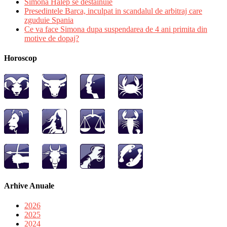
Simona Halep se destainuie
Presedintele Barca, inculpat in scandalul de arbitraj care
zguduie Spania
Ce va face Simona dupa suspendarea de 4 ani primita din
motive de dopaj?
Horoscop
Arhive Anuale
2026
2025
2024