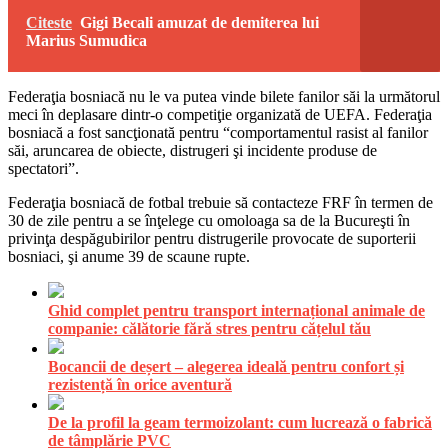
Citeste
Gigi Becali amuzat de demiterea lui
Marius Sumudica
Federaţia bosniacă nu le va putea vinde bilete fanilor săi la următorul
meci în deplasare dintr-o competiţie organizată de UEFA. Federaţia
bosniacă a fost sancţionată pentru “comportamentul rasist al fanilor
săi, aruncarea de obiecte, distrugeri şi incidente produse de
spectatori”.
Federaţia bosniacă de fotbal trebuie să contacteze FRF în termen de
30 de zile pentru a se înţelege cu omoloaga sa de la Bucureşti în
privinţa despăgubirilor pentru distrugerile provocate de suporterii
bosniaci, şi anume 39 de scaune rupte.
Ghid complet pentru transport internațional animale de
companie: călătorie fără stres pentru cățelul tău
Bocancii de deșert – alegerea ideală pentru confort și
rezistență în orice aventură
De la profil la geam termoizolant: cum lucrează o fabrică
de tâmplărie PVC