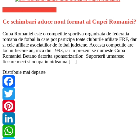
Stiri din Sport de ultima ora
Ce schimbari aduce noul format al Cupei Romaniei?
Cupa Romaniei este o competitie sportiva organizata de federatia
romana de fotbal la care pot participa toate cluburile afiliate FRF, dar
si cele afiliate asociatiilor de fotbal judetene. Aceasta competitie are
loc in fiecare an, inca din 1993, iar in prezent se numeste Cupa
Romaniei Betano datorita sponsorizarilor. Suporterii urmaresc
fiecare meci si ocupa intotdeauna […]
Distribuie mai departe
Facebook
Twitter
Pinterest
LinkedIn