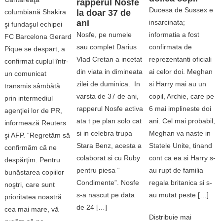
rapperul Nosfe
Ducesa de Sussex e
columbiană Shakira
la doar 37 de
ani
insarcinata;
şi fundaşul echipei
Nosfe, pe numele
informatia a fost
FC Barcelona Gerard
sau complet Darius
confirmata de
Pique se despart, a
Vlad Cretan a incetat
reprezentanti oficiali
confirmat cuplul într-
din viata in dimineata
ai celor doi. Meghan
un comunicat
zilei de duminica. In
si Harry mai au un
transmis sâmbătă
varsta de 37 de ani,
copil, Archie, care pe
prin intermediul
rapperul Nosfe activa
6 mai implineste doi
agenţiei lor de PR,
ata t pe plan solo cat
ani. Cel mai probabil,
informează Reuters
si in celebra trupa
Meghan va naste in
şi AFP. “Regretăm să
Stara Benz, acesta a
Statele Unite, tinand
confirmăm că ne
colaborat si cu Ruby
cont ca ea si Harry s-
despărţim. Pentru
pentru piesa “
au rupt de familia
bunăstarea copiilor
Condimente”. Nosfe
regala britanica si s-
noştri, care sunt
s-a nascut pe data
au mutat peste […]
prioritatea noastră
de 24 […]
cea mai mare, vă
Distribuie mai