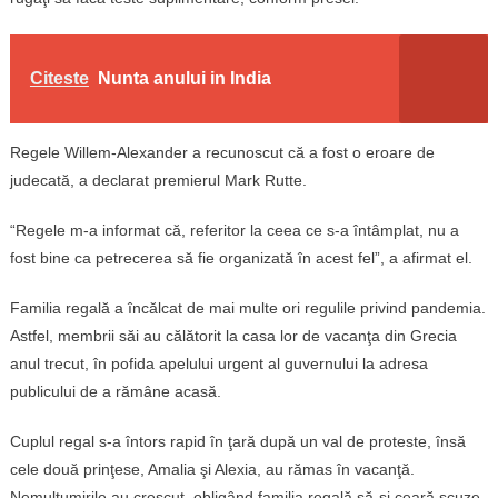
Citeste
Nunta anului in India
Regele Willem-Alexander a recunoscut că a fost o eroare de
judecată, a declarat premierul Mark Rutte.
“Regele m-a informat că, referitor la ceea ce s-a întâmplat, nu a
fost bine ca petrecerea să fie organizată în acest fel”, a afirmat el.
Familia regală a încălcat de mai multe ori regulile privind pandemia.
Astfel, membrii săi au călătorit la casa lor de vacanţa din Grecia
anul trecut, în pofida apelului urgent al guvernului la adresa
publicului de a rămâne acasă.
Cuplul regal s-a întors rapid în ţară după un val de proteste, însă
cele două prinţese, Amalia şi Alexia, au rămas în vacanţă.
Nemulţumirile au crescut, obligând familia regală să-şi ceară scuze