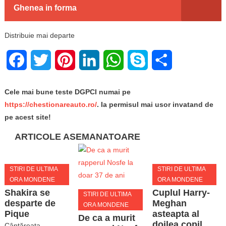
Ghenea in forma
Distribuie mai departe
Facebook
Twitter
Pinterest
LinkedIn
WhatsApp
Skype
Share
Cele mai bune teste DGPCI numai pe
https://chestionareauto.ro/
. Ia permisul mai usor invatand de
pe acest site!
ARTICOLE ASEMANATOARE
STIRI DE ULTIMA
STIRI DE ULTIMA
ORA MONDENE
ORA MONDENE
Shakira se
Cuplul Harry-
STIRI DE ULTIMA
desparte de
Meghan
ORA MONDENE
Pique
asteapta al
De ca a murit
doilea copil
Cântăreaţa