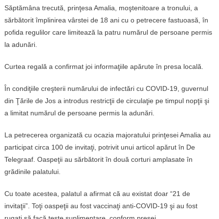
Săptămâna trecută, prinţesa Amalia, moştenitoare a tronului, a
sărbătorit împlinirea vârstei de 18 ani cu o petrecere fastuoasă, în
pofida regulilor care limitează la patru numărul de persoane permis
la adunări.
Curtea regală a confirmat joi informaţiile apărute în presa locală.
În condiţiile creşterii numărului de infectări cu COVID-19, guvernul
din Ţările de Jos a introdus restricţii de circulaţie pe timpul nopţii şi
a limitat numărul de persoane permis la adunări.
La petrecerea organizată cu ocazia majoratului prinţesei Amalia au
participat circa 100 de invitaţi, potrivit unui articol apărut în De
Telegraaf. Oaspeţii au sărbătorit în două corturi amplasate în
grădinile palatului.
Cu toate acestea, palatul a afirmat că au existat doar “21 de
invitaţii”. Toţi oaspeţii au fost vaccinaţi anti-COVID-19 şi au fost
rugaţi să facă teste suplimentare, conform presei.