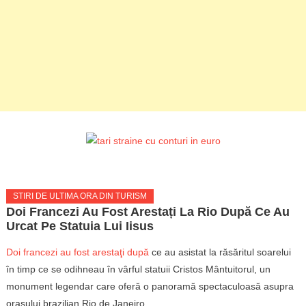
STIRI DE ULTIMA ORA DIN TURISM
Doi Francezi Au Fost Arestați La Rio După Ce Au
Urcat Pe Statuia Lui Iisus
Doi francezi au fost arestaţi după
ce au asistat la răsăritul soarelui
în timp ce se odihneau în vârful statuii Cristos Mântuitorul, un
monument legendar care oferă o panoramă spectaculoasă asupra
oraşului brazilian Rio de Janeiro.