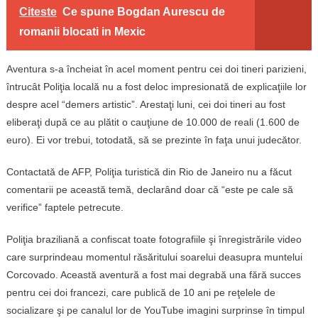
Citeste
Ce spune Bogdan Aurescu de
romanii blocati in Mexic
Aventura s-a încheiat în acel moment pentru cei doi tineri parizieni,
întrucât Poliţia locală nu a fost deloc impresionată de explicaţiile lor
despre acel “demers artistic”. Arestaţi luni, cei doi tineri au fost
eliberaţi după ce au plătit o cauţiune de 10.000 de reali (1.600 de
euro). Ei vor trebui, totodată, să se prezinte în faţa unui judecător.
Contactată de AFP, Poliţia turistică din Rio de Janeiro nu a făcut
comentarii pe această temă, declarând doar că “este pe cale să
verifice” faptele petrecute.
Poliţia braziliană a confiscat toate fotografiile şi înregistrările video
care surprindeau momentul răsăritului soarelui deasupra muntelui
Corcovado. Această aventură a fost mai degrabă una fără succes
pentru cei doi francezi, care publică de 10 ani pe reţelele de
socializare şi pe canalul lor de YouTube imagini surprinse în timpul