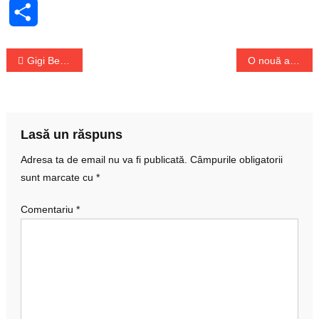
Share
Navigare
Gigi Becali amuzat de demiterea lui Marius Sumudica
O nouă atracție în New York: O roată uriașă
în
articole
Lasă un răspuns
Adresa ta de email nu va fi publicată.
Câmpurile obligatorii
sunt marcate cu
*
Comentariu
*