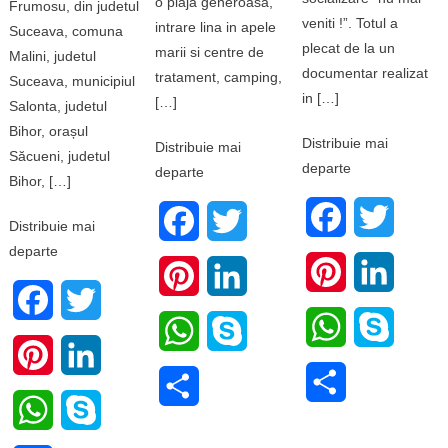
o plaja generoasa,
Frumosu, din judetul
veniti !”. Totul a
intrare lina in apele
Suceava, comuna
plecat de la un
marii si centre de
Malini, judetul
documentar realizat
tratament, camping,
Suceava, municipiul
in […]
[…]
Salonta, judetul
Bihor, orașul
Distribuie mai
Distribuie mai
Săcueni, judetul
departe
departe
Bihor, […]
Facebook
Twitter
Facebook
Twitter
Distribuie mai
departe
Pinterest
LinkedI
Pinterest
LinkedIn
Facebook
Twitter
WhatsApp
Skype
WhatsApp
Skype
Pinterest
LinkedIn
Share
Share
WhatsApp
Skype