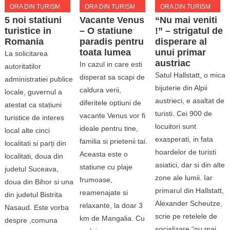
ORA DIN TURISM
ORA DIN TURISM
ORA DIN TURISM
5 noi statiuni
“Nu mai veniti
Vacante Venus
turistice in
!” – strigatul de
– O statiune
Romania
disperare al
paradis pentru
unui primar
toata lumea
La solicitarea
austriac
In cazul in care esti
autoritatilor
Satul Hallstatt, o mica
disperat sa scapi de
administratiei publice
bijuterie din Alpii
caldura verii,
locale, guvernul a
austrieci, e asaltat de
diferitele optiuni de
atestat ca stațiuni
turisti. Cei 900 de
vacante Venus vor fi
turistice de interes
locuitori sunt
ideale pentru tine,
local alte cinci
exasperati, in fata
familia si prietenii tai.
localitati si parți din
hoardelor de turisti
Aceasta este o
localitati, doua din
asiatici, dar si din alte
statiune cu plaje
judetul Suceava,
zone ale lumii. Iar
frumoase,
doua din Bihor si una
primarul din Hallstatt,
reamenajate si
din judetul Bistrita
Alexander Scheutze,
relaxante, la doar 3
Nasaud. Este vorba
scrie pe retelele de
km de Mangalia. Cu
despre ,comuna
socializare “nu mai