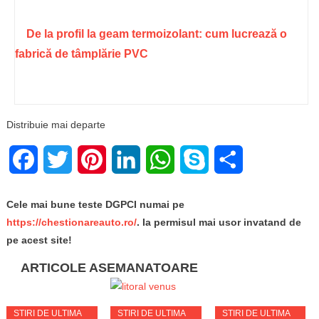
De la profil la geam termoizolant: cum lucrează o
fabrică de tâmplărie PVC
Distribuie mai departe
Facebook
Twitter
Pinterest
LinkedIn
WhatsApp
Skype
Share
Cele mai bune teste DGPCI numai pe
https://chestionareauto.ro/
. Ia permisul mai usor invatand de
pe acest site!
ARTICOLE ASEMANATOARE
STIRI DE ULTIMA
STIRI DE ULTIMA
STIRI DE ULTIMA