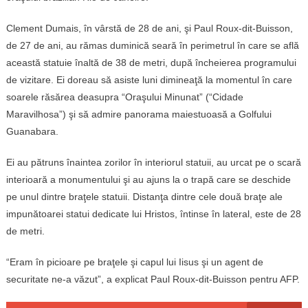
Clement Dumais, în vârstă de 28 de ani, şi Paul Roux-dit-Buisson,
de 27 de ani, au rămas duminică seară în perimetrul în care se află
această statuie înaltă de 38 de metri, după încheierea programului
de vizitare. Ei doreau să asiste luni dimineaţă la momentul în care
soarele răsărea deasupra “Oraşului Minunat” (“Cidade
Maravilhosa”) şi să admire panorama maiestuoasă a Golfului
Guanabara.
Ei au pătruns înaintea zorilor în interiorul statuii, au urcat pe o scară
interioară a monumentului şi au ajuns la o trapă care se deschide
pe unul dintre braţele statuii. Distanţa dintre cele două braţe ale
impunătoarei statui dedicate lui Hristos, întinse în lateral, este de 28
de metri.
“Eram în picioare pe braţele şi capul lui Iisus şi un agent de
securitate ne-a văzut”, a explicat Paul Roux-dit-Buisson pentru AFP.