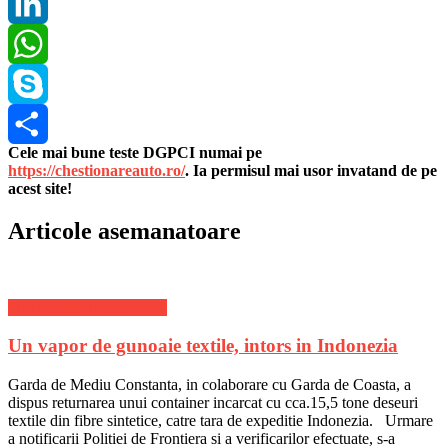
Pinterest
LinkedIn
WhatsApp
Skype
Cele mai bune teste DGPCI numai pe
Share
https://chestionareauto.ro/
. Ia permisul mai usor invatand de pe
acest site!
Articole asemanatoare
Stiri Locale de ultima ora
Un vapor de gunoaie textile, intors in Indonezia
Garda de Mediu Constanta, in colaborare cu Garda de Coasta, a
dispus returnarea unui container incarcat cu cca.15,5 tone deseuri
textile din fibre sintetice, catre tara de expeditie Indonezia. Urmare
a notificarii Politiei de Frontiera si a verificarilor efectuate, s-a