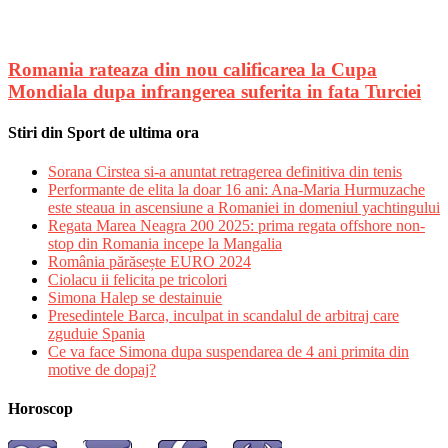
Romania rateaza din nou calificarea la Cupa
Mondiala dupa infrangerea suferita in fata Turciei
Stiri din Sport de ultima ora
Sorana Cirstea si-a anuntat retragerea definitiva din tenis
Performante de elita la doar 16 ani: Ana-Maria Hurmuzache
este steaua in ascensiune a Romaniei in domeniul yachtingului
Regata Marea Neagra 200 2025: prima regata offshore non-
stop din Romania incepe la Mangalia
România părăsește EURO 2024
Ciolacu ii felicita pe tricolori
Simona Halep se destainuie
Presedintele Barca, inculpat in scandalul de arbitraj care
zguduie Spania
Ce va face Simona dupa suspendarea de 4 ani primita din
motive de dopaj?
Horoscop