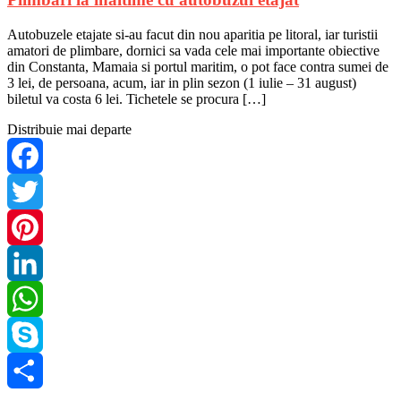
Autobuzele etajate si-au facut din nou aparitia pe litoral, iar turistii
amatori de plimbare, dornici sa vada cele mai importante obiective
din Constanta, Mamaia si portul maritim, o pot face contra sumei de
3 lei, de persoana, acum, iar in plin sezon (1 iulie – 31 august)
biletul va costa 6 lei. Tichetele se procura […]
Distribuie mai departe
Facebook
Twitter
Pinterest
LinkedIn
WhatsApp
Skype