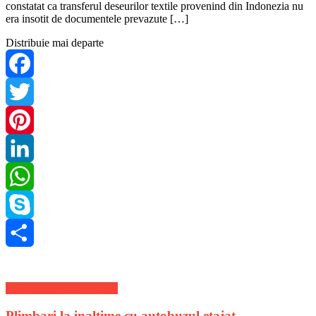
constatat ca transferul deseurilor textile provenind din Indonezia nu
era insotit de documentele prevazute […]
Distribuie mai departe
Facebook
Twitter
Pinterest
LinkedIn
WhatsApp
Skype
Share
Stiri Locale de ultima ora
Plimbari la inaltime cu autobuzul etajat