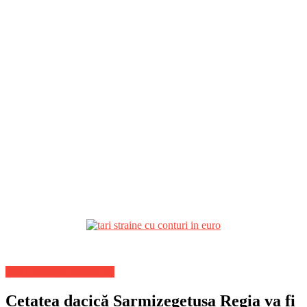
Stiri Locale de ultima ora
Cetatea dacică Sarmizegetusa Regia va fi