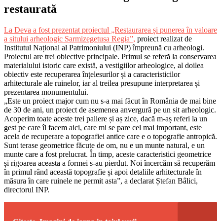
restaurată
La Deva a fost prezentat proiectul „Restaurarea și punerea în valoare
a sitului arheologic Sarmizegetusa Regia”,
proiect realizat de
Institutul Național al Patrimoniului (INP) împreună cu arheologi.
Proiectul are trei obiective principale. Primul se referă la conservarea
materialului istoric care există, a vestigiilor arheologice, al doilea
obiectiv este recuperarea înțelesurilor și a caracteristicilor
arhitecturale ale ruinelor, iar al treilea presupune interpretarea și
prezentarea monumentului.
„Este un proiect major cum nu s-a mai făcut în România de mai bine
de 30 de ani, un proiect de asemenea anvergură pe un sit arheologic.
Acoperim toate aceste trei paliere și aș zice, dacă m-aș referi la un
gest pe care îl facem aici, care mi se pare cel mai important, este
acela de recuperare a topografiei antice care e o topografie antropică.
Sunt terase geometrice făcute de om, nu e un munte natural, e un
munte care a fost prelucrat. În timp, aceste caracteristici geometrice
și rigoarea aceasta a formei s-au pierdut. Noi încercăm să recuperăm
în primul rând această topografie și apoi detaliile arhitecturale în
măsura în care ruinele ne permit asta”, a declarat Ștefan Bâlici,
directorul INP.