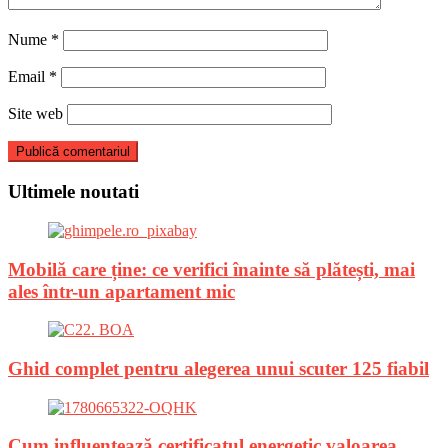
Nume
*
Email
*
Site web
Ultimele noutati
Mobilă care ține: ce verifici înainte să plătești, mai
ales într-un apartament mic
Ghid complet pentru alegerea unui scuter 125 fiabil
Cum influențează certificatul energetic valoarea