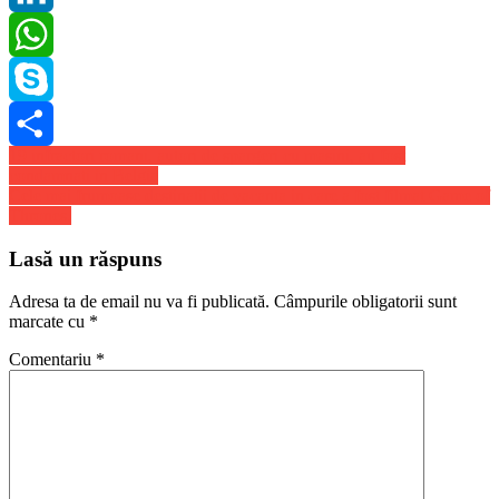
LinkedIn
WhatsApp
Skype
Navigare
19 infractori romani, autori de spargeri cu masini, au fost
Share
condamnati in Belgia
în
Cele mai frumoase destinatii de vacanta in care a fost filmat Game of
articole
Thrones.
Lasă un răspuns
Adresa ta de email nu va fi publicată.
Câmpurile obligatorii sunt
marcate cu
*
Comentariu
*