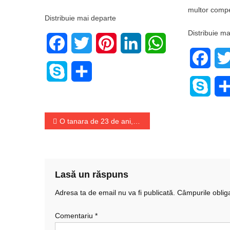
multor compet
Distribuie mai departe
Distribuie ma
Facebook
Twitter
Pinterest
LinkedIn
WhatsApp
Face
Skype
Share
Skyp
Navigare
O tanara de 23 de ani, retinuta pentru interventii estetice pentru care nu avea autorizatie
în
articole
Lasă un răspuns
Adresa ta de email nu va fi publicată.
Câmpurile oblig
Comentariu
*