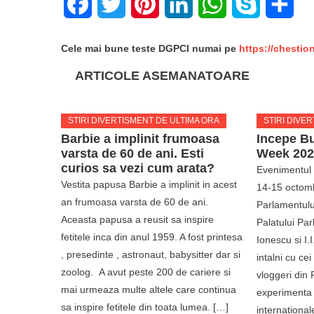
Facebook
Twitter
Pinterest
LinkedIn
WhatsApp
Skype
Sha
Cele mai bune teste DGPCI numai pe
https://chestio
ARTICOLE ASEMANATOARE
STIRI DIVERTISMENT DE ULTIMA ORA
STIRI DIVE
Barbie a implinit frumoasa
Incepe B
varsta de 60 de ani. Esti
Week 202
curios sa vezi cum arata?
Evenimentul 
Vestita papusa Barbie a implinit in acest
14-15 octombr
an frumoasa varsta de 60 de ani.
Parlamentului.
Aceasta papusa a reusit sa inspire
Palatului Par
fetitele inca din anul 1959. A fost printesa
Ionescu si I.
, presedinte , astronaut, babysitter dar si
intalni cu ce
zoolog. A avut peste 200 de cariere si
vloggeri din
mai urmeaza multe altele care continua
experimenta 
sa inspire fetitele din toata lumea. […]
international