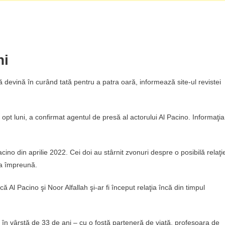
ni
 devină în curând tată pentru a patra oară, informează site-ul revistei
n opt luni, a confirmat agentul de presă al actorului Al Pacino. Informaţia
acino din aprilie 2022. Cei doi au stârnit zvonuri despre o posibilă relaţi
ina împreună.
 Al Pacino şi Noor Alfallah şi-ar fi început relaţia încă din timpul
e, în vârstă de 33 de ani – cu o fostă parteneră de viaţă, profesoara de