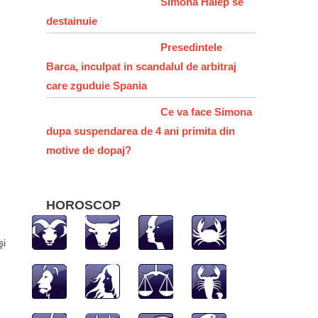
Simona Halep se
destainuie
Presedintele
Barca, inculpat in scandalul de arbitraj
care zguduie Spania
Ce va face Simona
dupa suspendarea de 4 ani primita din
motive de dopaj?
e
HOROSCOP
şi