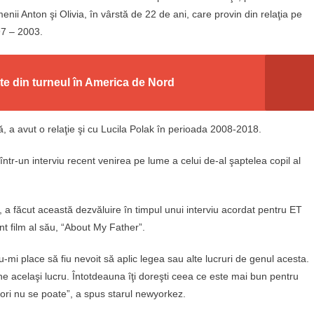
enii Anton şi Olivia, în vârstă de 22 de ani, care provin din relaţia pe
97 – 2003.
te din turneul în America de Nord
ă, a avut o relaţie şi cu Lucila Polak în perioada 2008-2018.
într-un interviu recent venirea pe lume a celui de-al şaptelea copil al
 a făcut această dezvăluire în timpul unui interviu acordat pentru ET
nt film al său, “About My Father”.
u-mi place să fiu nevoit să aplic legea sau alte lucruri de genul acesta.
une acelaşi lucru. Întotdeauna îţi doreşti ceea ce este mai bun pentru
neori nu se poate”, a spus starul newyorkez.