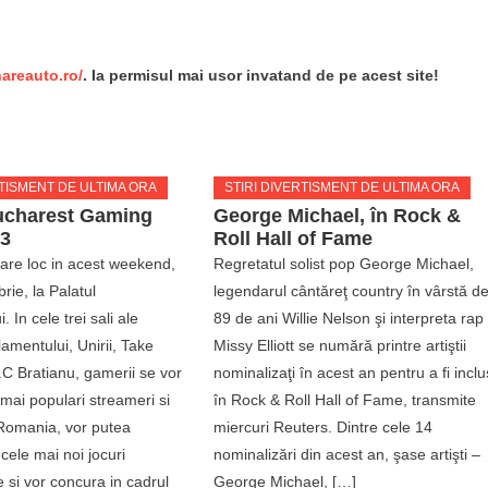
re
nareauto.ro/
. Ia permisul mai usor invatand de pe acest site!
RTISMENT DE ULTIMA ORA
STIRI DIVERTISMENT DE ULTIMA ORA
ucharest Gaming
George Michael, în Rock &
3
Roll Hall of Fame
are loc in acest weekend,
Regretatul solist pop George Michael,
ie, la Palatul
legendarul cântăreţ country în vârstă d
 In cele trei sali ale
89 de ani Willie Nelson şi interpreta rap
lamentului, Unirii, Take
Missy Elliott se numără printre artiştii
I.C Bratianu, gamerii se vor
nominalizaţi în acest an pentru a fi inclu
i mai populari streameri si
în Rock & Roll Hall of Fame, transmite
 Romania, vor putea
miercuri Reuters. Dintre cele 14
cele mai noi jocuri
nominalizări din acest an, şase artişti –
e si vor concura in cadrul
George Michael, […]