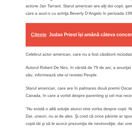
actorie Jan Tarrant. Starul american are alţi doi copii, gem
care a avut-o cu actriţa Beverly D’Angelo în perioada 19
Citeste
Judas Priest își amână câteva concer
Celebrul actor american, care nu a fost căsătorit niciodat
Actorul Robert De Niro, în vârstă de 79 de ani, a anunţat 
său, informează site-ul revistei People.
Starul american, care are în palmares două premii Oscar,
Canada, în care a vorbit despre parenting şi cel mai rece
“Nu există o altă soluţie atunci vine vorba despre copii. N
Dar, uneori, nu ai de ales. Şi cred că orice părinte ar sp
copiii tăi şi să le acorzi prezumţia de nevinovăţie, dar u