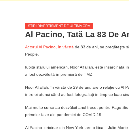
STIRI DIVERTISMENT DE ULTIMA ORA
Al Pacino, Tată La 83 De A
Actorul Al Pacino, în vârstă
de 83 de ani, se pregăteşte să
People.
Iubita starului american, Noor Alfallah, este însărcinată î
a fost dezvăluită în premieră de TMZ.
Noor Alfallah, în vârstă de 29 de ani, are o relaţie cu Al P
între ei atunci când au fost fotografiaţi în timp ce luau c
Mai multe surse au dezvăluit anul trecut pentru Page Six că
primelor faze ale pandemiei de COVID-19.
Al Pacino, originar din New York, are o fiica – Julie Mari