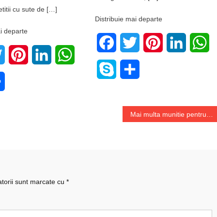
itii cu sute de […]
Distribuie mai departe
i departe
Facebook
Twitter
Pinterest
LinkedIn
W
book
Twitter
Pinterest
LinkedIn
WhatsApp
Skype
Share
e
Share
Mai multa munitie pentru Ucraina
atorii sunt marcate cu
*