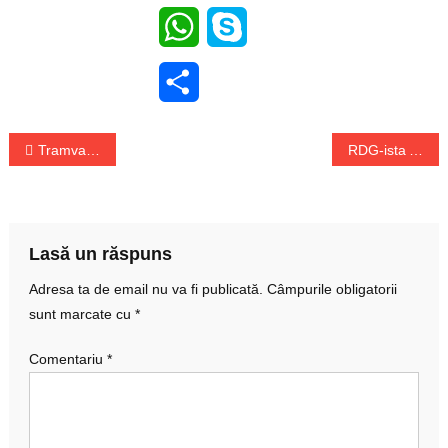
WhatsApp
Skype
Share
Navigare
Tramvaiele turcesti vor circula in Bucuresti
RDG-ista Angela Merkel visa să viziteze Statele Unite
în
articole
Lasă un răspuns
Adresa ta de email nu va fi publicată.
Câmpurile obligatorii
sunt marcate cu
*
Comentariu
*