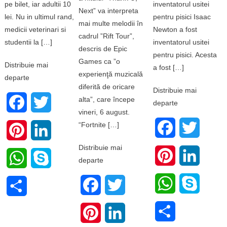
pe bilet, iar adultii 10
inventatorul usitei
Next” va interpreta
lei. Nu in ultimul rand,
pentru pisici Isaac
mai multe melodii în
medicii veterinari si
Newton a fost
cadrul ”Rift Tour”,
studentii la […]
inventatorul usitei
descris de Epic
pentru pisici. Acesta
Games ca ”o
Distribuie mai
a fost […]
experienţă muzicală
departe
diferită de oricare
Distribuie mai
alta”, care începe
Facebook
Twitter
departe
vineri, 6 august.
“Fortnite […]
Facebook
Twitter
Pinterest
LinkedIn
Distribuie mai
Pinterest
LinkedI
WhatsApp
Skype
departe
WhatsApp
Skype
Facebook
Twitter
Share
Share
Pinterest
LinkedIn