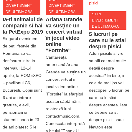
DIVERTISMENT
DIVERTISMENT
DE ULTIMA ORA
DE ULTIMA ORA
STIRI
Ia-ti animalul de
Ariana Grande
DIVERTISMENT
companie si hai
va susţine un
DE ULTIMA ORA
la PetExpo 2019
concert virtual
5 lucruri pe
în jocul video
Singurul eveniment
care nu le stiai
online
de pet lifestyle din
despre pisici
”Fortnite”
Romania se va
Adori pisicile si vrei
Cântăreaţa
desfasura intre in
sa afli cat mai multe
americană Ariana
intervalul 12-14
detalii despre
Grande va susţine un
aprilie, la ROMEXPO
acestea? Ei bine, in
concert virtual în
– pavilionul C6,
cele de mai jos vei
jocul video online
Bucuresti. Copiii sunt
descoperi 5 lucruri pe
”Fortnite” la sfârşitul
6 ani au intrare
care nu le stiai
acestei săptămâni,
gratuita, elevii,
despre acestea. Iata
relatează luni
pensionarii si
ce trebuie sa stii
contactmusic.com.
studentii pana in 23
despre pisici Isaac
Cunoscuta interpretă
de ani platesc 5 lei
Newton este
a hitului ”Thank U,