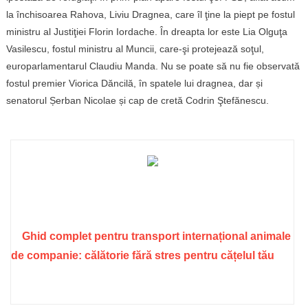
la închisoarea Rahova, Liviu Dragnea, care îl ţine la piept pe fostul
ministru al Justiţiei Florin Iordache. În dreapta lor este Lia Olguţa
Vasilescu, fostul ministru al Muncii, care-şi protejează soţul,
europarlamentarul Claudiu Manda. Nu se poate să nu fie observată
fostul premier Viorica Dăncilă, în spatele lui dragnea, dar și
senatorul Șerban Nicolae și cap de cretă Codrin Ştefănescu.
Ghid complet pentru transport internațional animale
de companie: călătorie fără stres pentru cățelul tău