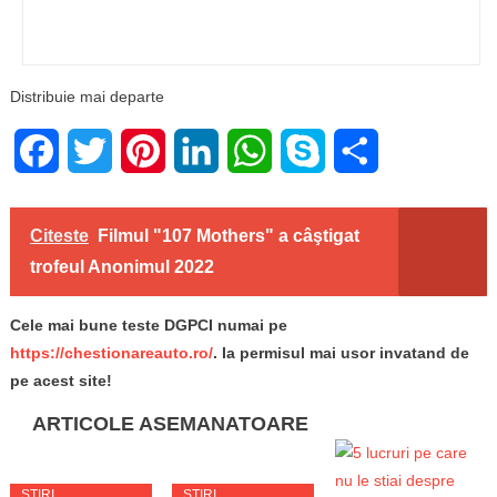
Distribuie mai departe
Facebook
Twitter
Pinterest
LinkedIn
WhatsApp
Skype
Share
Citeste
Filmul "107 Mothers" a câştigat
trofeul Anonimul 2022
Cele mai bune teste DGPCI numai pe
https://chestionareauto.ro/
. Ia permisul mai usor invatand de
pe acest site!
ARTICOLE ASEMANATOARE
STIRI
STIRI