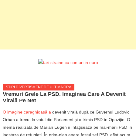
STIRI DIVERTISMENT DE ULTIMA ORA
Vremuri Grele La PSD. Imaginea Care A Devenit
Virală Pe Net
O imagine caraghioasă a
devenit virală după ce Guvernul Ludovic
Orban a trecut la votul din Parlament și a trimis PSD în Opoziţie. O
memă realizată de Marian Eugen îi înfăţişează pe mai-marii PSD în
ipostaza de refugiaţi. În prim-plan apare fostul şef PSD, aflat acum