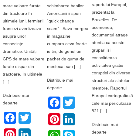
raportului Europol,
mare valoare furate
schimbarea banilor
prezentat la
din tractoare în
Americanii ii spun
Bruxelles. De
ultimele luni, fermierii
“quick change
asemenea,
francezi avertizeaza
scam”. Sava mergea
documentul atrage
asupra unor
in magazine,
atentia ca aceste
consecințe
cumpara ceva foarte
grupari isi
dramatice. Unități
ieftin, de genul un
consolideaza
GPS de mare valoare
pachet de guma de
activitatea gratie
furate dispar din
mestecat sau […]
coruptiei din diverse
tractoare. În ultimele
Distribuie mai
structuri ale statelor
[…]
departe
membre. Raportul
Distribuie mai
Europol cartografiazã
Facebook
Twitter
departe
cele mai periculoase
821 […]
Facebook
Twitter
Pinterest
LinkedIn
Distribuie mai
departe
Pinterest
LinkedIn
WhatsApp
Skype