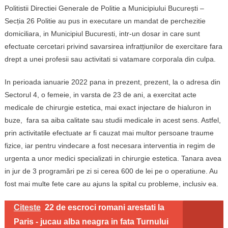
Politistii Directiei Generale de Politie a Municipiului București –
Secția 26 Politie au pus in executare un mandat de perchezitie
domiciliara, in Municipiul Bucuresti, intr-un dosar in care sunt
efectuate cercetari privind savarsirea infratțiunilor de exercitare fara
drept a unei profesii sau activitati si vatamare corporala din culpa.
In perioada ianuarie 2022 pana in prezent, prezent, la o adresa din
Sectorul 4, o femeie, in varsta de 23 de ani, a exercitat acte
medicale de chirurgie estetica, mai exact injectare de hialuron in
buze, fara sa aiba calitate sau studii medicale in acest sens. Astfel,
prin activitatile efectuate ar fi cauzat mai multor persoane traume
fizice, iar pentru vindecare a fost necesara interventia in regim de
urgenta a unor medici specializati in chirurgie estetica. Tanara avea
in jur de 3 programări pe zi si cerea 600 de lei pe o operatiune. Au
fost mai multe fete care au ajuns la spital cu probleme, inclusiv ea.
Citeste
22 de escroci romani arestati la
Paris - jucau alba neagra in fata Turnului