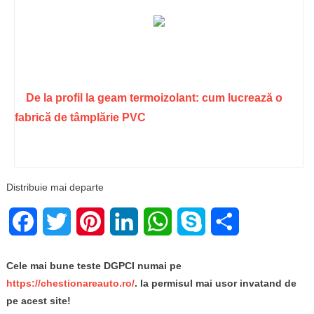
De la profil la geam termoizolant: cum lucrează o
fabrică de tâmplărie PVC
Distribuie mai departe
Facebook
Twitter
Pinterest
LinkedIn
WhatsApp
Skype
Share
Cele mai bune teste DGPCI numai pe
https://chestionareauto.ro/
. Ia permisul mai usor invatand de
pe acest site!