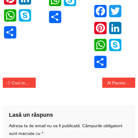
Facebook
Twitter
WhatsApp
Skype
Share
Pinterest
LinkedI
Share
WhatsApp
Skype
Share
Navigare
Cozi mari la intrarea în Bulgaria
Al Pacino, tată la 83 de ani
în
articole
Lasă un răspuns
Adresa ta de email nu va fi publicată.
Câmpurile obligatorii
sunt marcate cu
*