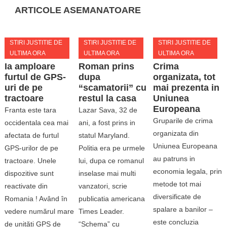
ARTICOLE ASEMANATOARE
STIRI JUSTITIE DE
STIRI JUSTITIE DE
STIRI JUSTITIE DE
ULTIMA ORA
ULTIMA ORA
ULTIMA ORA
Ia amploare
Roman prins
Crima
furtul de GPS-
dupa
organizata, tot
uri de pe
“scamatorii” cu
mai prezenta in
tractoare
restul la casa
Uniunea
Europeana
Franta este tara
Lazar Sava, 32 de
Gruparile de crima
occidentala cea mai
ani, a fost prins in
organizata din
afectata de furtul
statul Maryland.
Uniunea Europeana
GPS-urilor de pe
Politia era pe urmele
au patruns in
tractoare. Unele
lui, dupa ce romanul
economia legala, prin
dispozitive sunt
inselase mai multi
metode tot mai
reactivate din
vanzatori, scrie
diversificate de
Romania ! Având în
publicatia americana
spalare a banilor –
vedere numărul mare
Times Leader.
este concluzia
de unități GPS de
“Schema” cu