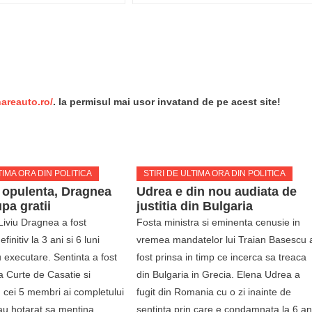
re
nareauto.ro/
. Ia permisul mai usor invatand de pe acest site!
TIMA ORA DIN POLITICA
STIRI DE ULTIMA ORA DIN POLITICA
i opulenta, Dragnea
Udrea e din nou audiata de
pa gratii
justitia din Bulgaria
Liviu Dragnea a fost
Fosta ministra si eminenta cenusie in
initiv la 3 ani si 6 luni
vremea mandatelor lui Traian Basescu 
 executare. Sentinta a fost
fost prinsa in timp ce incerca sa treaca
a Curte de Casatie si
din Bulgaria in Grecia. Elena Udrea a
in cei 5 membri ai completului
fugit din Romania cu o zi inainte de
au hotarat sa mentina
sentinta prin care e condamnata la 6 an