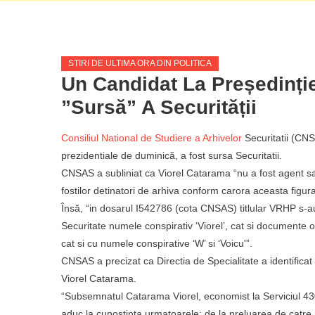
STIRI DE ULTIMA ORA DIN POLITICA
Un Candidat La Președinți
”sursă” A Securității
Consiliul National de Studiere a Arhivelor
Securitatii (CNS
prezidentiale de duminică, a fost sursa Securitatii.
CNSAS a subliniat ca Viorel Catarama “nu a fost agent sau
fostilor detinatori de arhiva conform carora aceasta figur
Însă, “in dosarul I542786 (cota CNSAS) titlular VRHP s-au i
Securitate numele conspirativ ‘Viorel’, cat si documente
cat si cu numele conspirative ‘W’ si ‘Voicu'”.
CNSAS a precizat ca Directia de Specialitate a identificat
Viorel Catarama.
“Subsemnatul Catarama Viorel, economist la Serviciul 430,
aduc la cunostinta urmatoarele: de la preluarea de catre 