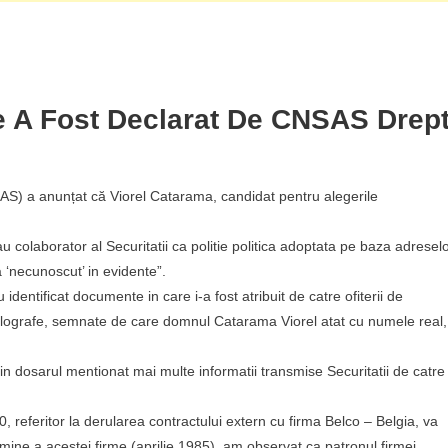
e A Fost Declarat De CNSAS Drep
AS) a anunțat că Viorel Catarama, candidat pentru alegerile
 colaborator al Securitatii ca politie politica adoptata pe baza adresel
a ‘necunoscut’ in evidente”.
dentificat documente in care i-a fost atribuit de catre ofiterii de
 olografe, semnate de care domnul Catarama Viorel atat cu numele real,
 in dosarul mentionat mai multe informatii transmise Securitatii de catre
 referitor la derularea contractului extern cu firma Belco – Belgia, va
mine a acestei firme (aprilie 1985), am observat ca patronul firmei,