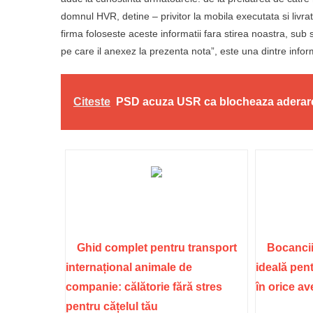
domnul HVR, detine – privitor la mobila executata si livr
firma foloseste aceste informatii fara stirea noastra, sub
pe care il anexez la prezenta nota”, este una dintre info
Citeste
PSD acuza USR ca blocheaza aderare
Ghid complet pentru transport
Bocancii
internațional animale de
ideală pent
companie: călătorie fără stres
în orice a
pentru cățelul tău