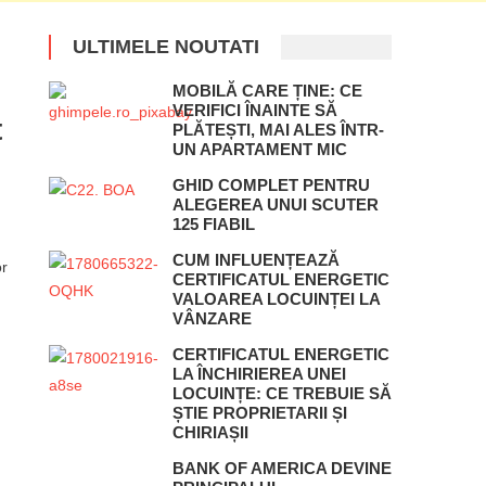
ULTIMELE NOUTATI
MOBILĂ CARE ȚINE: CE
VERIFICI ÎNAINTE SĂ
t
PLĂTEȘTI, MAI ALES ÎNTR-
UN APARTAMENT MIC
GHID COMPLET PENTRU
ALEGEREA UNUI SCUTER
125 FIABIL
CUM INFLUENȚEAZĂ
or
CERTIFICATUL ENERGETIC
VALOAREA LOCUINȚEI LA
VÂNZARE
CERTIFICATUL ENERGETIC
LA ÎNCHIRIEREA UNEI
LOCUINȚE: CE TREBUIE SĂ
ȘTIE PROPRIETARII ȘI
CHIRIAȘII
BANK OF AMERICA DEVINE