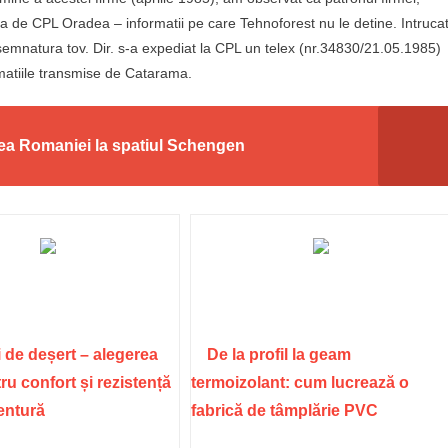
ata de CPL Oradea – informatii pe care Tehnoforest nu le detine. Intruca
 semnatura tov. Dir. s-a expediat la CPL un telex (nr.34830/21.05.1985)
rmatiile transmise de Catarama.
a Romaniei la spatiul Schengen
 de deșert – alegerea
De la profil la geam
ru confort și rezistență
termoizolant: cum lucrează o
ventură
fabrică de tâmplărie PVC