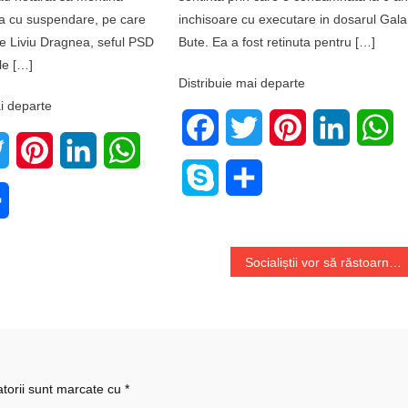
 cu suspendare, pe care
inchisoare cu executare in dosarul Gala
se Liviu Dragnea, seful PSD
Bute. Ea a fost retinuta pentru […]
le […]
Distribuie mai departe
i departe
Facebook
Twitter
Pinterest
LinkedIn
W
book
Twitter
Pinterest
LinkedIn
WhatsApp
Skype
Share
e
Share
Socialiștii vor să răstoarne guvernul Maia Sandu
atorii sunt marcate cu
*