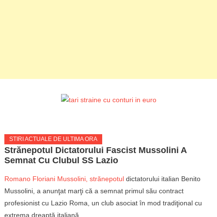
STIRI ACTUALE DE ULTIMA ORA
Strănepotul Dictatorului Fascist Mussolini A
Semnat Cu Clubul SS Lazio
Romano Floriani Mussolini, strănepotul
dictatorului italian Benito
Mussolini, a anunţat marţi că a semnat primul său contract
profesionist cu Lazio Roma, un club asociat în mod tradiţional cu
extrema dreaptă italiană.