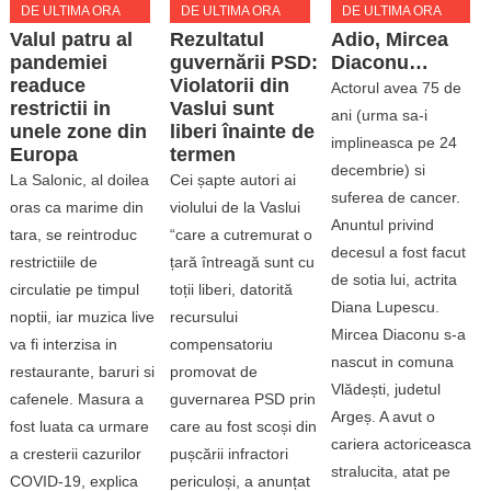
DE ULTIMA ORA
DE ULTIMA ORA
DE ULTIMA ORA
Valul patru al
Rezultatul
Adio, Mircea
pandemiei
guvernării PSD:
Diaconu…
readuce
Violatorii din
Actorul avea 75 de
restrictii in
Vaslui sunt
ani (urma sa-i
unele zone din
liberi înainte de
implineasca pe 24
Europa
termen
decembrie) si
La Salonic, al doilea
Cei șapte autori ai
suferea de cancer.
oras ca marime din
violului de la Vaslui
Anuntul privind
tara, se reintroduc
“care a cutremurat o
decesul a fost facut
restrictiile de
țară întreagă sunt cu
de sotia lui, actrita
circulatie pe timpul
toții liberi, datorită
Diana Lupescu.
noptii, iar muzica live
recursului
Mircea Diaconu s-a
va fi interzisa in
compensatoriu
nascut in comuna
restaurante, baruri si
promovat de
Vlădești, judetul
cafenele. Masura a
guvernarea PSD prin
Argeș. A avut o
fost luata ca urmare
care au fost scoși din
cariera actoriceasca
a cresterii cazurilor
pușcării infractori
stralucita, atat pe
COVID-19, explica
periculoși, a anunțat