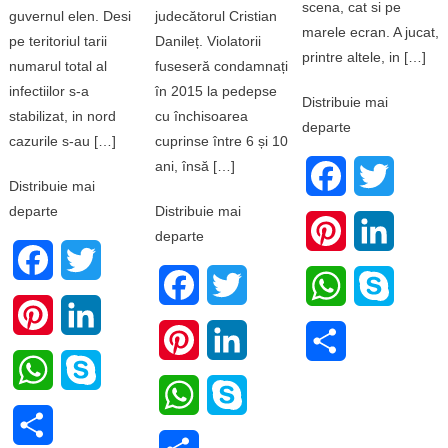
scena, cat si pe
guvernul elen. Desi
judecătorul Cristian
marele ecran. A jucat,
pe teritoriul tarii
Danileț. Violatorii
printre altele, in […]
numarul total al
fuseseră condamnați
infectiilor s-a
în 2015 la pedepse
Distribuie mai
stabilizat, in nord
cu închisoarea
departe
cazurile s-au […]
cuprinse între 6 și 10
ani, însă […]
Facebook
Twitter
Distribuie mai
departe
Distribuie mai
Pinterest
LinkedI
departe
Facebook
Twitter
Facebook
Twitter
WhatsApp
Skype
Pinterest
LinkedIn
Pinterest
LinkedIn
Share
WhatsApp
Skype
WhatsApp
Skype
Share