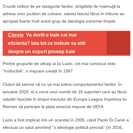
Crucile celtice de pe steagurile fanilor, strigătele de maimuţă la
adresa unor jucători de culoare, salutul fascist făcut în tribune au
apropiat foarte mult acest grup de ideologia extremei drepte.
Citeste
Va doriti o baie cat mai
eficienta? Iata tot ce trebuie sa stiti
despre un suport prosop baie
Printre grupurile de ultraşi ai lui Lazio, cel mai cunoscut este
”Irriducibili”, o mişcare creată în 1987.
Clubul dă semne că nu va mai tolera comportamentul fanilor. În
ianuarie 2020, el a cerut unui număr de 16 suporteri care au făcut
salutări fasciste în timpul meciului din Europa League împotriva lui
Rennes să participe la plata amenzii impuse de UEFA.
Lazio a fost implicat într-un scandal în 2005, când Paolo Di Canio a
efectuat un salut amintind “o ideologie politică precisă” (în 2016,