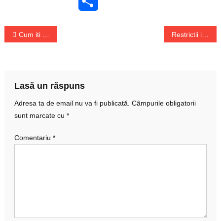
Share
Navigare
Cum iti alegi o incaltaminte de protectie confortabila?
Restrictii in Bucuresti – programul mall-uri si teraselor va fi micsorat
în
articole
Lasă un răspuns
Adresa ta de email nu va fi publicată.
Câmpurile obligatorii
sunt marcate cu
*
Comentariu
*