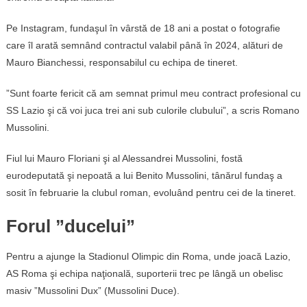
Pe Instagram, fundaşul în vârstă de 18 ani a postat o fotografie
care îl arată semnând contractul valabil până în 2024, alături de
Mauro Bianchessi, responsabilul cu echipa de tineret.
”Sunt foarte fericit că am semnat primul meu contract profesional cu
SS Lazio şi că voi juca trei ani sub culorile clubului”, a scris Romano
Mussolini.
Fiul lui Mauro Floriani şi al Alessandrei Mussolini, fostă
eurodeputată şi nepoată a lui Benito Mussolini, tânărul fundaş a
sosit în februarie la clubul roman, evoluând pentru cei de la tineret.
Forul ”ducelui”
Pentru a ajunge la Stadionul Olimpic din Roma, unde joacă Lazio,
AS Roma şi echipa naţională, suporterii trec pe lângă un obelisc
masiv ”Mussolini Dux” (Mussolini Duce).