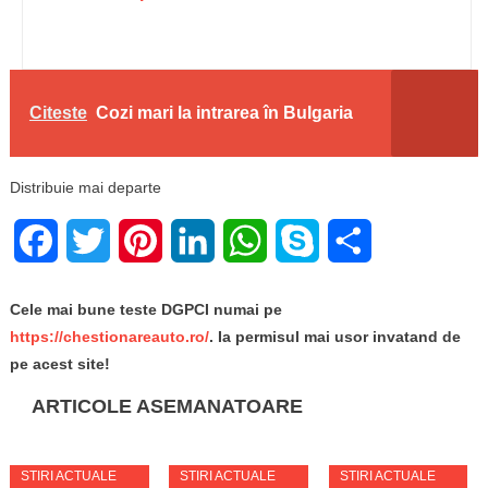
Citeste
Cozi mari la intrarea în Bulgaria
Distribuie mai departe
Facebook
Twitter
Pinterest
LinkedIn
WhatsApp
Skype
Share
Cele mai bune teste DGPCI numai pe
https://chestionareauto.ro/
. Ia permisul mai usor invatand de
pe acest site!
ARTICOLE ASEMANATOARE
STIRI ACTUALE
STIRI ACTUALE
STIRI ACTUALE