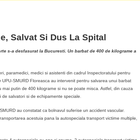
, Salvat Si Dus La Spital
rte s-a desfasurat la Bucuresti. Un barbat de 400 de kilograme a
ri, paramedici, medici si asistenti din cadrul Inspectoratului pentru
ectiv UPU-SMURD Floreasca au intervenit pentru salvarea unui barbat
u mai putin de 400 kilograme si nu se poate misca. Astfel, din cauza
eci de salvatori si de echipamente speciale.
e SMURD au constatat ca bolnavul suferise un accident vascular.
 transportarea acestuia pana la autospeciala transport victime multiple,
slocate 4 autospeciale cu apa si spuma, 2 autospeciale transport victime