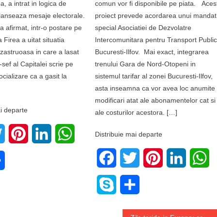
a, a intrat in logica de
comun vor fi disponibile pe piata. Aces
lanseaza mesaje electorale.
proiect prevede acordarea unui mandat
 afirmat, intr-o postare pe
special Asociatiei de Dezvolatre
Firea a uitat situatia
Intercomunitara pentru Transport Publi
zastruoasa in care a lasat
Bucuresti-Ilfov. Mai exact, integrarea
-sef al Capitalei scrie pe
trenului Gara de Nord-Otopeni in
cializare ca a gasit la
sistemul tarifar al zonei Bucuresti-Ilfov,
asta inseamna ca vor avea loc anumite
modificari atat ale abonamentelor cat si
i departe
ale costurilor acestora. […]
book
Twitter
Pinterest
LinkedIn
WhatsApp
Distribuie mai departe
Facebook
Twitter
Pinterest
LinkedIn
W
e
Share
Skype
Share