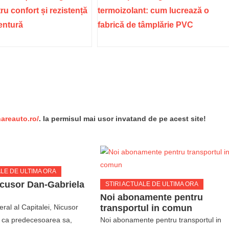
ru confort și rezistență
termoizolant: cum lucrează o
ventură
fabrică de tâmplărie PVC
re
nareauto.ro/
. Ia permisul mai usor invatand de pe acest site!
ALE DE ULTIMA ORA
icusor Dan-Gabriela
STIRI ACTUALE DE ULTIMA ORA
Noi abonamente pentru
ral al Capitalei, Nicusor
transportul in comun
 ca predecesoarea sa,
Noi abonamente pentru transportul in