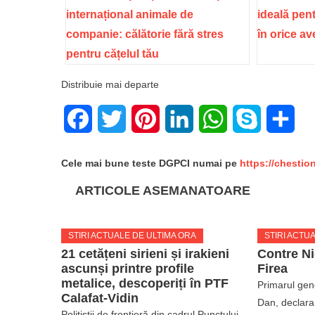
internațional animale de
ideală pent
companie: călătorie fără stres
în orice a
pentru cățelul tău
Distribuie mai departe
Facebook
Twitter
Pinterest
LinkedIn
WhatsApp
Skype
Sha
Cele mai bune teste DGPCI numai pe
https://chestio
ARTICOLE ASEMANATOARE
STIRI ACTUALE DE ULTIMA ORA
STIRI ACTU
21 cetățeni sirieni și irakieni
Contre N
ascunși printre profile
Firea
metalice, descoperiți în PTF
Primarul gene
Calafat-Vidin
Dan, declara
Polițiștii de frontieră din cadrul Punctului