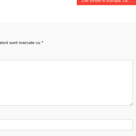
Zile toride in Europa: canicula se extinde
atorii sunt marcate cu
*