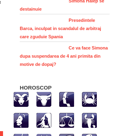
Simona Halep se
t
destainuie
Presedintele
c
Barca, inculpat in scandalul de arbitraj
care zguduie Spania
Ce va face Simona
dupa suspendarea de 4 ani primita din
motive de dopaj?
HOROSCOP
hatsApp