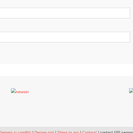
Termeni si conditii/
|
Despre noi/
|
Stirea ta aici
|
Contact/
| contact [@] seopow