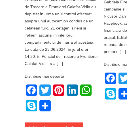
Gabriela Fire
de Trecere a Frontierei Calafat-Vidin au
campanie si 
depistat în urma unui control efectuat
Nicusor Dan a
asupra unui autocamion condus de un
Facebook, ca 
cetățean turc, 21 cetăţeni sirieni și
financiara de
irakieni ascunși în interiorul
orasul. Edilul
compartimentului de marfă al acestuia.
reteaua de so
La data de 23.06.2024, în jurul orei
primarie […]
14.30, în Punctul de Trecere a Frontierei
Calafat-Vidin, s-a […]
Distribuie ma
Distribuie mai departe
Face
Facebook
Twitter
Pinterest
LinkedIn
WhatsApp
Skyp
Skype
Share