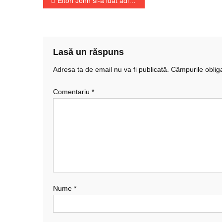
Navigare
Elton John si-a luat adio de la scena
în
articole
Lasă un răspuns
Adresa ta de email nu va fi publicată.
Câmpurile oblig
Comentariu
*
Nume
*