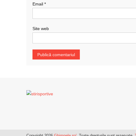
Email
*
Site web
Copyright 2026
Ghimpele.ro/
. Toate drepturile sunt rezervate.