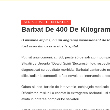
STIRI ACTUALE DE ULTIMA ORA
Barbat De 400 De Kilograme
O misiune atipica, cu un angrenaj impresionant de fo
fost scos din casa si dus la spital.
Potrivit unui comunicat ISU, peste 20 de salvatori, pompie
Situatii de Urgenta “Dealul Spirii “Bucuresti-Ilfov, resp
diagnosticat cu obezitate morbida. Barbatul cantareste n
dificultatilor locomotorii, a fost nevoie de interventia a z
Odata ajunse, fortele de interventie, echipajele medical
Dificultatea misiunii a constat in extragerea barbatului si
aflata in dotarea pompierilor salvatori.
Astfel, pentru solutionarea acestui caz dificil, au fost di