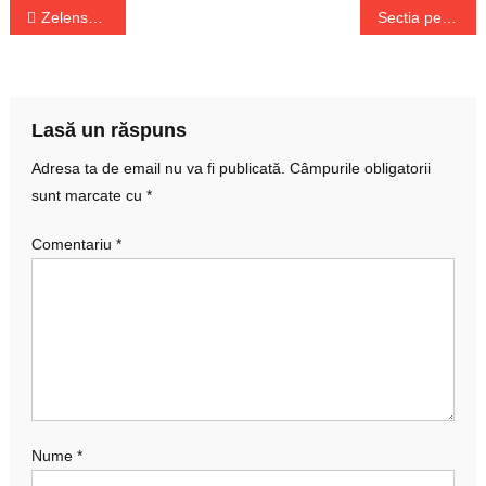
Navigare
Zelenski acuza Rusia de genocid
Sectia pentru investigarea infractiunilor din justitie – SIIJ – va fi desfiintata
în
articole
Lasă un răspuns
Adresa ta de email nu va fi publicată.
Câmpurile obligatorii
sunt marcate cu
*
Comentariu
*
Nume
*