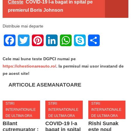
Citeste
COVID-19 l-a bagat in spital pe
premierul Boris Johnson
Distribuie mai departe
Facebook
Twitter
Pinterest
LinkedIn
WhatsApp
Skype
Share
Cele mai bune teste DGPCI numai pe
https://chestionareauto.ro/
. Ia permisul mai usor invatand de
pe acest site!
ARTICOLE ASEMANATOARE
STIRI
STIRI
STIRI
INTERNATIONALE
INTERNATIONALE
INTERNATIONALE
DE ULTIMA ORA
DE ULTIMA ORA
DE ULTIMA ORA
Bilant
COVID-19 l-a
Rishi Sunak
cutremurator :
bagat in spital
este noul