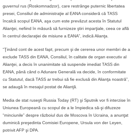
guvernul rus (Roskomnadzor), care restrânge puternic libertatea
presei, Consiliul de administraţie al EANA consideră că TASS
încalcă scopul EANA, aşa cum este prevăzut acesta în Statutul
Alianţei, nefiind în măsură să furnizeze ştiri imparţiale, ceea ce află
în centrul declaraţiei de misiune a EANA”, indică Alianţa.
“Ţinând cont de acest fapt, precum şi de cererea unor membri de a
exclude TASS din EANA, Consiliul, în calitate de organ executiv al
Alianţei, a decis în unanimitate să suspende imediat TASS din
EANA, până când o Adunare Generală va decide, în conformitate
cu Statutul, dacă TASS ar trebui să fie exclusă din Alianţa noastră”,
se adaugă în mesajul postat de Alianţă.
Media de stat ruseşti Russia Today (RT) şi Sputnik vor fi interzise în
Uniunea Europeană cu scopul de a le împiedica să-şi difuzeze
“minciunile” despre războiul dus de Moscova în Ucraina, a anunţat
duminică preşedinta Comisiei Europene, Ursula von der Leyen,
potrivit AFP şi DPA.