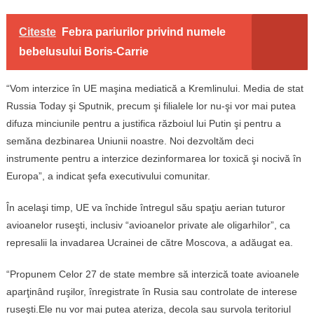
Citeste
Febra pariurilor privind numele
bebelusului Boris-Carrie
“Vom interzice în UE maşina mediatică a Kremlinului. Media de stat
Russia Today şi Sputnik, precum şi filialele lor nu-şi vor mai putea
difuza minciunile pentru a justifica războiul lui Putin şi pentru a
semăna dezbinarea Uniunii noastre. Noi dezvoltăm deci
instrumente pentru a interzice dezinformarea lor toxică şi nocivă în
Europa”, a indicat şefa executivului comunitar.
În acelaşi timp, UE va închide întregul său spaţiu aerian tuturor
avioanelor ruseşti, inclusiv “avioanelor private ale oligarhilor”, ca
represalii la invadarea Ucrainei de către Moscova, a adăugat ea.
“Propunem Celor 27 de state membre să interzică toate avioanele
aparţinând ruşilor, înregistrate în Rusia sau controlate de interese
ruseşti.Ele nu vor mai putea ateriza, decola sau survola teritoriul