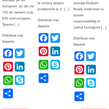
le vorbea despre
anunţat Graham
european, iar din cei
problemele la zi, […]
Brady, însărcinat cu
752 de oameni ucisi,
aceste
630 sunt europeni.
Distribuie mai
responsabilităţi în
Spania […]
departe
cadrul formaţiunii […]
Distribuie mai
Facebook
Twitter
Distribuie mai
departe
departe
Pinterest
LinkedIn
Facebook
Twitter
Facebook
Twitter
WhatsApp
Skype
Pinterest
LinkedIn
Pinterest
LinkedI
Share
WhatsApp
Skype
WhatsApp
Skype
Share
Share