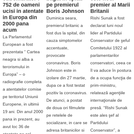
752 de oameni
pe premierul
premier al Marii
ucisi in atentate
Boris Johnson
Britanii
in Europa din
Duminica seara,
Rishi Sunak a fost
2000 pana
premierul britanic a
declarat luni noul
acum
fost dus la spital, din
lider al Partidului
La Parlamentul
cauza simptomelor
Conservator de şeful
European a fost
accentuate,
Comitetului 1922 al
prezentata “ Cartea
provocate
parlamentarilor
neagra si alba a
coronavirus. Boris
conservatori, ceea ce
terorismului in
Johnson este in
îl va aduce în postura
Europa” – o
izolare din 27 martie,
de a ocupa funcţia de
radiografie completa
dupa ce a fost testat
prim-ministru,
a atentatelor comise
pozitiv la coronavirus.
relatează agenţiile
pe teritoriul Uniunii
De atunci, a postat
internaţionale de
Europene, in ultimii
de doua ori filmulete
presă. “Rishi Sunak
19 ani. Din anul 2000
pe retelele de
este ales şef al
pana in prezent, au
socializare, in care se
Partidului
avut loc 36 de
adresa britanicilor si
Conservator”, a
atentate pe sol