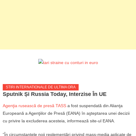
STIRI INTERNATIONALE DE ULTIMA ORA
Sputnik Și Russia Today, Interzise În UE
Agenţia rusească de presă TASS
a fost suspendată din Alianţa
Europeană a Agenţiilor de Presă (EANA) în aşteptarea unei decizii
cu privire la excluderea acesteia, informează site-ul EANA.
“În circumstanţele noii reglementări privind mass-media aplicate de