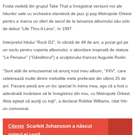
Fosta vedetă din grupul Take That a înregistrat versiuni noi ale
hiturilor sale cu orchestra olandeză de jazz şi pop Metropole Orkest
pentru a marca un sfert de secol de la lansarea albumului său solo
de debut “Life Thru A Lens”, în 1997.
Interpretul hitului “Rock DJ”, în vârstă de 48 de ani, a pozat gol pe
un soclu pentru coperta albumului, o abordare inspirată de statuia
“Le Penseur” (“Gânditorul”) a sculptorului francez Auguste Rodin.
“Sunt atât de entuziasmat să anunţ noul meu album, “XXV”, care
celebrează multe dintre melodiile mele preferate din ultimii 25 de
ani. Fiecare piesă are un loc special în inima mea, aşa că a fost o
adevărată încântare să le înregistrez din nou, cu Metropole Orkest.
Abia aştept să auziţi cu toţii”, a declarat Robbie Williams, citat într-
un comunicat.
Citeste
Scarlett Johansson a născut
primul ei copil