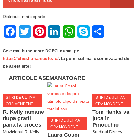
Distribuie mai departe
Facebook
Twitter
Pinterest
LinkedIn
WhatsApp
Skype
Share
Cele mai bune teste DGPCI numai pe
https://chestionareauto.ro/
. Ia permisul mai usor invatand de
pe acest site!
ARTICOLE ASEMANATOARE
STIRI DE ULTIMA
STIRI DE ULTIMA
ORA MONDENE
ORA MONDENE
R. Kelly ramane
Tom Hanks va
dupa gratii
juca în
STIRI DE ULTIMA
pana la proces
Pinocchio
ORA MONDENE
Muzicianul R. Kelly
Studioul Disney
Laura Cosoi