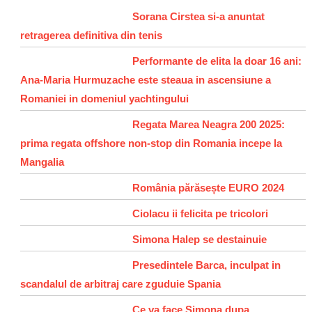
Sorana Cirstea si-a anuntat
retragerea definitiva din tenis
Performante de elita la doar 16 ani:
Ana-Maria Hurmuzache este steaua in ascensiune a
Romaniei in domeniul yachtingului
Regata Marea Neagra 200 2025:
prima regata offshore non-stop din Romania incepe la
Mangalia
România părăsește EURO 2024
Ciolacu ii felicita pe tricolori
Simona Halep se destainuie
Presedintele Barca, inculpat in
scandalul de arbitraj care zguduie Spania
Ce va face Simona dupa