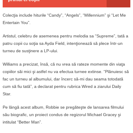
Colecţia include hiturile “Candy”, “Angels”, “Millennium” şi “Let Me
Entertain You”.
Artistul, celebru de asemenea pentru melodia sa “Supreme”, tată a
patru copii cu soţia sa Ayda Field, intenţionează să plece într-un
turneu de susţinere a LP-ului.
Williams a precizat, însă, că nu vrea să rateze momente din viaţa
copiilor săi mici şi astfel nu va efectua turnee extinse. “Plănuiesc să
fac un turneu al albumului, dar încerc să-mi dau seama totodată
cum să fiu tată”, a declarat pentru rubrica Wired a ziarului Daily
Star.
Pe lângă acest album, Robbie se pregăteşte de lansarea filmului
său biografic, un proiect condus de regizorul Michael Gracey şi
intitulat “Better Man”.