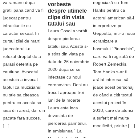
va ramane dupa
negociază cu Tom
vorbeste
gratii pana cand va fi
despre utimele
Hanks pentru ca
clipe din viata
judecat pentru
actorul american să-l
tatalui sau
infractiunile cu
interpreteze pe
Laura Cosoi a vorbit
caracter sexual. In
Geppetto, într-o nouă
despre piederea
cursul zilei de marti
ecranizare a
tatalui sau. Acesta s-
judecatorul i-a
basmului “Pinocchio”,
a stins din viata pe
refuzat dreptul de a
care va fi regizată de
data de 26 noiembrie
parasi detentia pe
Robert Zemeckis.
2020 dupa ce se
cautiune. Avocatul
Tom Hanks s-ar fi
infectase cu noul
acestuia a invocat
arătat interesat să
coronavirus. Desi au
faptul ca muzicianul
joace acest personaj
trecut aproape trei
nu stie sa citeasca
de când a citit textul
luni de la moarte,
pentru ca acesta sa
acestui proiect în
Laura este inca
iasa din arest, dar din
2018, care de atunci
devastata de
pacate fara succes.
a suferit mai multe
pierderea parintelui.
[…]
modificări, printre […]
In emisiunea “ La