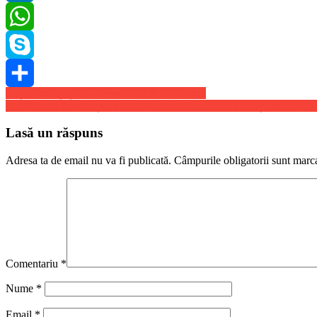
LinkedIn
WhatsApp
Skype
Navigare
Rușii, excluși și de la Festivalul de la Cannes
Share
Un MIG-21 Lancer și un elicopter IAR Puma s-au prăbușit în Consta
în
articole
Lasă un răspuns
Adresa ta de email nu va fi publicată.
Câmpurile obligatorii sunt marc
Comentariu
*
Nume
*
Email
*