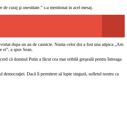
 de curaj şi onestitate.” s-a mentionat in acel mesaj.
ortat dupa un an de casnicie. Nunta celor doi a fost una atipica „Am
le ei”, a spus Sean.
a, cred că domnul Putin a făcut cea mai oribilă greşeală pentru întreaga
ul democraţiei. Dacă îi permitem să lupte singură, sufletul nostru ca