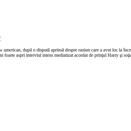
”
merican, după o dispută aprinsă despre rasism care a avut loc la începu
i foarte aspri interviul intens mediatizat acordat de prinţul Harry şi soţ