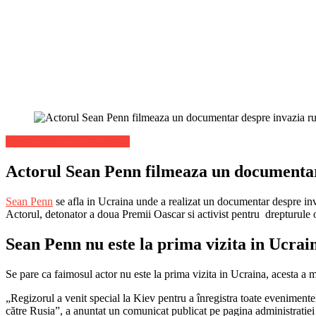
Stiri de ultima ora Mondene
Actorul Sean Penn filmeaza un documentar
Sean Penn
se afla in Ucraina unde a realizat un documentar despre inva
Actorul, detonator a doua Premii Oascar si activist pentru drepturule 
Sean Penn nu este la prima vizita in Ucrai
Se pare ca faimosul actor nu este la prima vizita in Ucraina, acesta a ma
„Regizorul a venit special la Kiev pentru a înregistra toate evenimente
către Rusia”, a anuntat un comunicat publicat pe pagina administratiei 