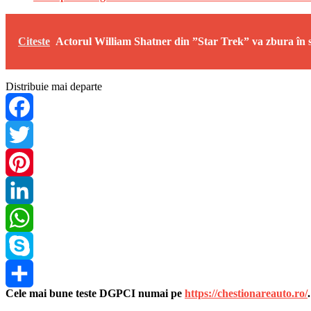
Citeste
Actorul William Shatner din ”Star Trek” va zbura în 
Distribuie mai departe
Facebook
Twitter
Pinterest
LinkedIn
WhatsApp
Skype
Cele mai bune teste DGPCI numai pe
https://chestionareauto.ro/
Share