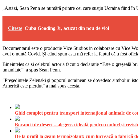
„Astăzi, Sean Penn se numără printre cei care susţin Ucraina fiind în Uc
Citeste
Cuba Gooding Jr, acuzat din nou de viol
Documentarul este o productie Vice Studios in colaborare cu Vice Wor
avut o nuntă Covid. Și când spun asta mă refer la faptul că a fost oficia
Bineinteles ca si celebrul actor a facut o declaratie “Este o greşeală br
umanitate”, a spus Sean Penn.
“Preşedintele Zelenski şi poporul ucrainean se dovedesc simboluri istori
Americă este pierdut” a mai spus acesta.
Ghid complet pentru transport internațional animale de comp
Bocancii de deșert – alegerea ideală pentru confort și rezist
De la profil la geam termoizolant: cum lucrează o fabrică