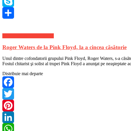
WhatsApp
Skype
Share
Stiri de ultima ora Mondene
Roger Waters de la Pink Floyd, la a cincea căsătorie
Unul dintre cofondatorii grupului Pink Floyd, Roger Waters, s-a căsător
Fostul chitarist şi solist al trupei Pink Floyd a anunţat pe neaşteptat
Distribuie mai departe
Facebook
Twitter
Pinterest
LinkedIn