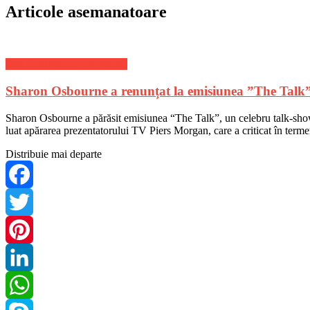
Articole asemanatoare
Stiri de ultima ora Mondene
Sharon Osbourne a renunțat la emisiunea ”The Talk
Sharon Osbourne a părăsit emisiunea “The Talk”, un celebru talk-show a
luat apărarea prezentatorului TV Piers Morgan, care a criticat în termen
Distribuie mai departe
Facebook
Twitter
Pinterest
LinkedIn