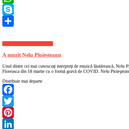
WhatsApp
Skype
Share
Stiri de ultima ora Mondene
A murit Nelu Ploieșteanu
Unul dintre cei mai cunoscuţi interpreţi de muzică lăutărească, Nelu Ploi
Floreasca din 18 martie cu o formă gravă de COVID. Nelu Ploieştean
Distribuie mai departe
Facebook
Twitter
Pinterest