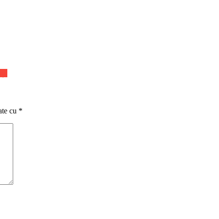
nța
ate cu
*