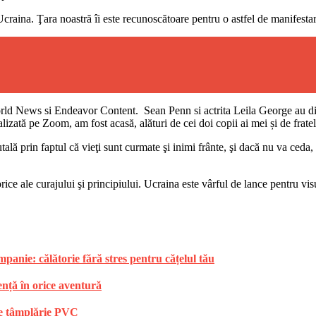
raina. Ţara noastră îi este recunoscătoare pentru o astfel de manifestare
ld News si Endeavor Content. Sean Penn si actrita Leila George au div
lizată pe Zoom, am fost acasă, alături de cei doi copii ai mei și de frate
utală prin faptul că vieţi sunt curmate şi inimi frânte, şi dacă nu va ced
ce ale curajului şi principiului. Ucraina este vârful de lance pentru vis
anie: călătorie fără stres pentru cățelul tău
ență în orice aventură
 de tâmplărie PVC