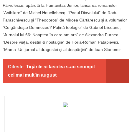
Pârvulescu, apărută la Humanitas Junior, lansarea romanelor
“Anihilare” de Michel Houellebecq, “Podul Diavolului” de Radu
Paraschivescu şi “Theodoros” de Mircea Cărtărescu şi a volumelor
“Ce gândeşte Dumnezeu? Puţină teologie” de Gabriel Liiceanu,
“Jurnalul lui 66: Noaptea în care am ars” de Alexandra Furnea,
“Despre viaţă, destin & nostalgie” de Horia-Roman Patapievici,
“Mama. Un jurnal al dragostei şi al despărţirii” de Ioan Stanomir.
Citeste
Tigările și fasolea s-au scumpit
cel mai mult în august