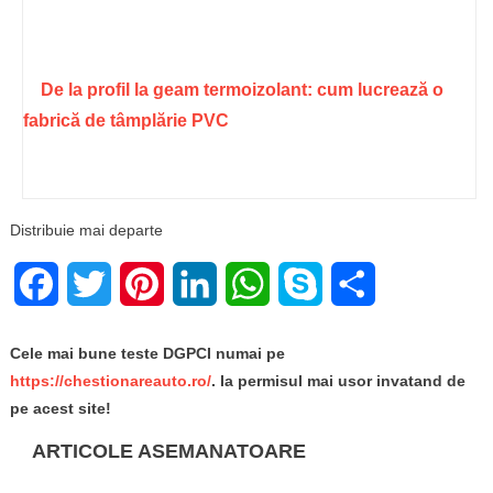
De la profil la geam termoizolant: cum lucrează o
fabrică de tâmplărie PVC
Distribuie mai departe
Facebook
Twitter
Pinterest
LinkedIn
WhatsApp
Skype
Share
Cele mai bune teste DGPCI numai pe
https://chestionareauto.ro/
. Ia permisul mai usor invatand de
pe acest site!
ARTICOLE ASEMANATOARE