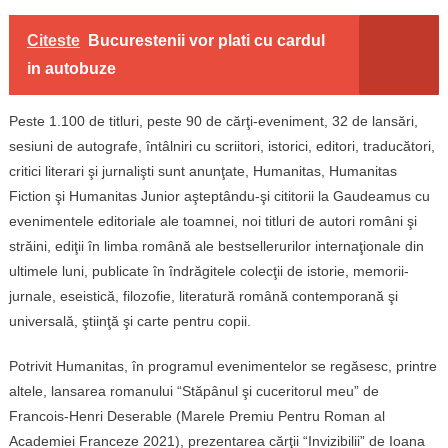
Citeste
Bucurestenii vor plati cu cardul
in autobuze
Peste 1.100 de titluri, peste 90 de cărţi-eveniment, 32 de lansări,
sesiuni de autografe, întâlniri cu scriitori, istorici, editori, traducători,
critici literari şi jurnalişti sunt anunţate, Humanitas, Humanitas
Fiction şi Humanitas Junior aşteptându-şi cititorii la Gaudeamus cu
evenimentele editoriale ale toamnei, noi titluri de autori români şi
străini, ediţii în limba română ale bestsellerurilor internaţionale din
ultimele luni, publicate în îndrăgitele colecţii de istorie, memorii-
jurnale, eseistică, filozofie, literatură română contemporană şi
universală, ştiinţă şi carte pentru copii.
Potrivit Humanitas, în programul evenimentelor se regăsesc, printre
altele, lansarea romanului “Stăpânul şi cuceritorul meu” de
Francois-Henri Deserable (Marele Premiu Pentru Roman al
Academiei Franceze 2021), prezentarea cărţii “Invizibilii” de Ioana