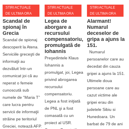
STIRI ACTUALE
STIRI ACTUALE
STIRI ACTUALE
DE ULTIMA ORA
DE ULTIMA ORA
DE ULTIMA ORA
Scandal de
Legea de
Alarmant!
spionaj în
aborgare a
Numarul
Grecia
recursului
deceselor de
compensatoriu,
gripa a ajuns la
Scandal de spionaj
promulgată de
151.
descoperit la Atena.
Iohannis
Numarul
Serviciile greceşti de
Preşedintele Klaus
persoanelor care au
informaţii au
Iohannis a
decedat din cauza
dezvăluit într-un
promulgat, joi, Legea
gripei a ajuns la 151.
comunicat joi că au
privind abrogarea
Ultimele doua
reperat o femeie
recursului
persoane care au
cunoscută sub
compensatoriu.
cazut victime ale
numele de “Maria T”
Legea a fost iniţiată
gripei erau din
care lucra pentru
de PNL şi a fost
judetele Sibiu si
servicii de informaţii
comasată cu un
Hunedoara. Un
străine pe teritoriul
proiect al USR.
barbat de 79 de ani
Greciei, notează AFP.