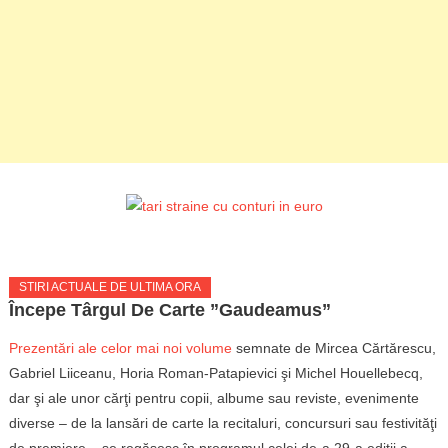
STIRI ACTUALE DE ULTIMA ORA
Începe Târgul De Carte ”Gaudeamus”
Prezentări ale celor mai noi volume
semnate de Mircea Cărtărescu,
Gabriel Liiceanu, Horia Roman-Patapievici şi Michel Houellebecq,
dar şi ale unor cărţi pentru copii, albume sau reviste, evenimente
diverse – de la lansări de carte la recitaluri, concursuri sau festivităţi
de premiere – se regăsesc în programul celei de-a 29-a ediţii a