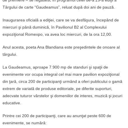
Târgului de carte “Gaudeamus”, reluat după doi ani de pauză.
Inaugurarea oficială a ediţiei, care se va desfăşura, începând de
miercuri şi până duminică, în Pavilionul B2 al Complexului
expoziţional Romexpo, va avea loc miercuri, de la ora 12,00.
Anul acesta, poeta Ana Blandiana este preşedintele de onoare al
târgului.
La Gaudeamus, aproape 7.900 mp de standuri şi spaţii de
evenimente vor ocupa integral cel mai mare pavilion expoziţional
din ţară, circa 200 de participanţi urmând a oferi publicului o gamă
extrem de variată de produse editoriale, pe diferite suporturi,
adecvate tuturor vârstelor şi domeniilor de interes, muzică şi jocuri
educative.
Printre cei 200 de participanţi, care au anunţat peste 600 de
evenimente, se numără: