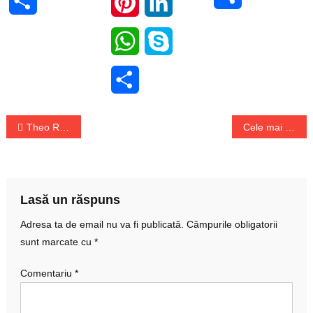
Share
Pinterest
LinkedIn
WhatsApp
Skype
Share
Navigare
Theo Rose are parte de o sarcina dificila
Cele mai frumoase targuri de Craciun din Europa
în
articole
Lasă un răspuns
Adresa ta de email nu va fi publicată.
Câmpurile obligatorii
sunt marcate cu
*
Comentariu
*