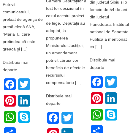
Camera Deputaţilor a
din judetul Sibiu si o
Potrivit
fost for decizional în
femeie de 54 de ani
comunicatului,
cazul acestui proiect
din judetul
preluat de agenţia de
de lege. Deputaţii au
Hunedoara. Institutul
presă elenă ANA,
adoptat, la
national de Sanatate
“Maria T., care
propunerea
Publica a mentionat
pretindea că este
Ministerului Justiţiei,
ca […]
greacă şi […]
un amendament
Distribuie mai
potrivit căruia vor
Distribuie mai
departe
beneficia de efectele
departe
recursului
Facebook
Twitter
compensatoriu […]
Facebook
Twitter
Distribuie mai
Pinterest
LinkedI
Pinterest
LinkedIn
departe
WhatsApp
Skype
WhatsApp
Skype
Facebook
Twitter
Share