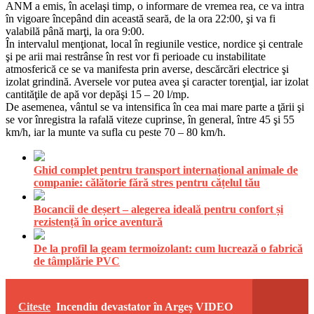
ANM a emis, în acelaşi timp, o informare de vremea rea, ce va intra
în vigoare începând din această seară, de la ora 22:00, şi va fi
valabilă până marţi, la ora 9:00.
În intervalul menţionat, local în regiunile vestice, nordice şi centrale
şi pe arii mai restrânse în rest vor fi perioade cu instabilitate
atmosferică ce se va manifesta prin averse, descărcări electrice şi
izolat grindină. Aversele vor putea avea şi caracter torenţial, iar izolat
cantităţile de apă vor depăşi 15 – 20 l/mp.
De asemenea, vântul se va intensifica în cea mai mare parte a ţării şi
se vor înregistra la rafală viteze cuprinse, în general, între 45 şi 55
km/h, iar la munte va sufla cu peste 70 – 80 km/h.
Ghid complet pentru transport internațional animale de
companie: călătorie fără stres pentru cățelul tău
Bocancii de deșert – alegerea ideală pentru confort și
rezistență în orice aventură
De la profil la geam termoizolant: cum lucrează o fabrică
de tâmplărie PVC
Citeste
Incendiu devastator în Argeș VIDEO