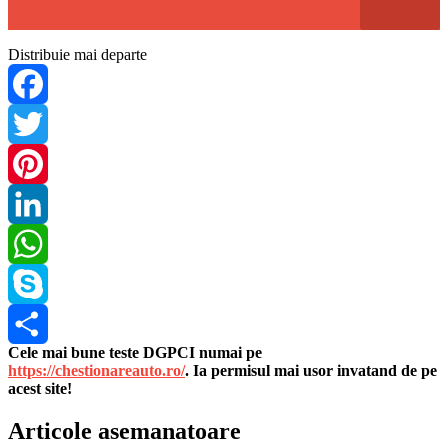
Distribuie mai departe
Facebook
Twitter
Pinterest
LinkedIn
WhatsApp
Skype
Cele mai bune teste DGPCI numai pe
Share
https://chestionareauto.ro/
. Ia permisul mai usor invatand de pe
acest site!
Articole asemanatoare