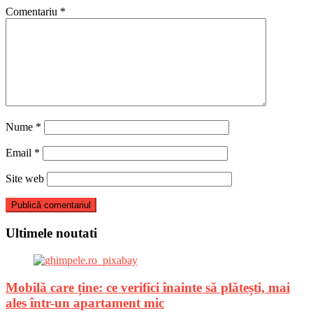
Comentariu
*
Nume
*
Email
*
Site web
Ultimele noutati
Mobilă care ține: ce verifici înainte să plătești, mai
ales într-un apartament mic