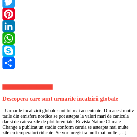
Facebook
Twitter
Pinterest
LinkedIn
WhatsApp
Skype
Share
Stiri Actuale de ultima ora
Descopera care sunt urmarile incalzirii globale
Urmarile incalizirii globale sunt tot mai accentuate. Din acest motiv
tarile din emisfera nordica se pot astepta la valuri mari de canicula
dar si de cateva zile de ploi torentiale. Revista Nature Climate
Change a publicat un studiu conform caruia se asteapta mai multe
zile cu temperaturi ridicate. Se vor inregistra mult mai multe […]