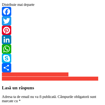
Distribuie mai departe
Facebook
Twitter
Pinterest
LinkedIn
WhatsApp
Skype
Navigare
Un mistreț s-a relaxat pe croazeta din Cannes
Share
Handbalul trebuie sa supravietuiasca chiar si pe timpul pandemiei
în
articole
Lasă un răspuns
Adresa ta de email nu va fi publicată.
Câmpurile obligatorii sunt
marcate cu
*