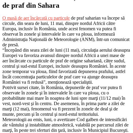
de praf din Sahara
O masă de aer încărcată cu particule
de praf saharian va începe să
circule, din seara de luni, 11 mai, dinspre nordul Africii către
Europa, inclusiv în România, unde acest fenomen va putea fi
observat în zonele şi intervalele în care va ploua, informează
Administraţia Naţională de Meteorologie (ANM), într-un comunicat
de presă.
“Începând din seara zilei de luni (11 mai), circulaţia aerului deasupra
Europei va favoriza avansul dinspre nordul Africii a unei mase de
aer încărcate cu particule de praf de origine sahariană, către sudul,
centrul şi sud-estul Europei, inclusiv deasupra României. În aceste
zone temporar va ploua, fiind favorizată depunerea prafului, astfel
încât concentraţia particulelor de praf care va ajunge deasupra
României va fi redusă”, menţionează specialiştii.
Potrivit sursei citate, în România, depunerile de praf vor putea fi
observate în zonele şi în intervalele în care va ploua, cu o
probabilitate mai mare în noaptea de luni spre marţi (11/12 mai) în
vest, nord-vest şi în centru. De asemenea, în prima parte a zilei de
marţi (12 mai), fenomenul va fi prezent în zonele de deal şi de
munte, precum şi în centrul şi nord-estul teritoriului.
Meteorologii au emis, luni, o avertizare Cod galben de intensificări
ale vântului şi instabilitate atmosferică, valabilă pe parcursul zilei de
marţi, în peste trei sferturi din ţară, inclusiv în Municipiul Bucureşti.