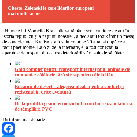
Citeste
Zelenski le cere liderilor europeni
mai multe arme
“Numele lui Momcilo Krajisnik va rămâne scris cu litere de aur în
istoria republicii și a națiunii noastre”, a declarat Dodik într-un mesaj
de condoleanțe. Krajisnik a fost internat pe 29 august după ce a
făcut pneumonie. La o zi de la internare, el a fost conectat la
aparatele de respirat din cauza deteriorării stării sale de sănătate.
Ghid complet pentru transport internațional animale de
companie: călătorie fără stres pentru cățelul tău
Bocancii de deșert – alegerea ideală pentru confort și
rezistență în orice aventură
De la profil la geam termoizolant: cum lucrează o fabrică
de tâmplărie PVC
Distribuie mai departe