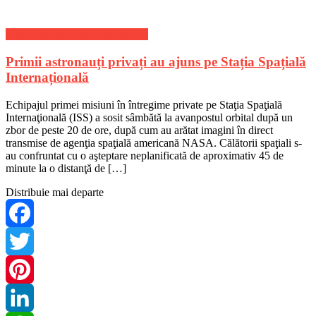
Share
Stiri Internationale de ultima ora
Primii astronauți privați au ajuns pe Stația Spațială
Internațională
Echipajul primei misiuni în întregime private pe Staţia Spaţială
Internaţională (ISS) a sosit sâmbătă la avanpostul orbital după un
zbor de peste 20 de ore, după cum au arătat imagini în direct
transmise de agenţia spaţială americană NASA. Călătorii spaţiali s-
au confruntat cu o aşteptare neplanificată de aproximativ 45 de
minute la o distanţă de […]
Distribuie mai departe
Facebook
Twitter
Pinterest