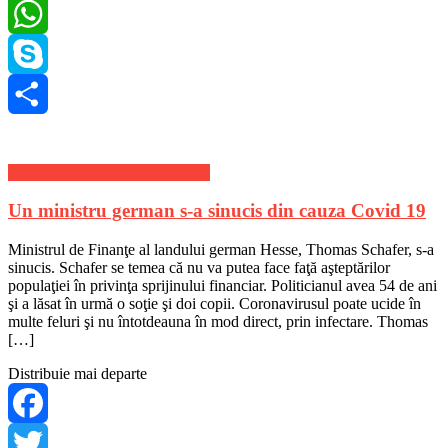
LinkedIn
WhatsApp
Skype
Share
Stiri Internationale de ultima ora
Un ministru german s-a sinucis din cauza Covid 19
Ministrul de Finanţe al landului german Hesse, Thomas Schafer, s-a
sinucis. Schafer se temea că nu va putea face faţă aşteptărilor
populaţiei în privinţa sprijinului financiar. Politicianul avea 54 de ani
şi a lăsat în urmă o soţie şi doi copii. Coronavirusul poate ucide în
multe feluri şi nu întotdeauna în mod direct, prin infectare. Thomas
[…]
Distribuie mai departe
Facebook