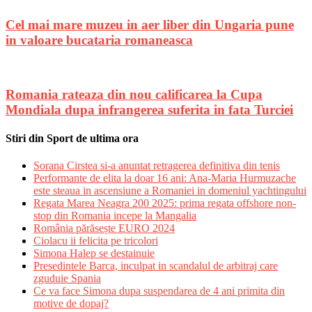
Cel mai mare muzeu in aer liber din Ungaria pune
in valoare bucataria romaneasca
Romania rateaza din nou calificarea la Cupa
Mondiala dupa infrangerea suferita in fata Turciei
Stiri din Sport de ultima ora
Sorana Cirstea si-a anuntat retragerea definitiva din tenis
Performante de elita la doar 16 ani: Ana-Maria Hurmuzache
este steaua in ascensiune a Romaniei in domeniul yachtingului
Regata Marea Neagra 200 2025: prima regata offshore non-
stop din Romania incepe la Mangalia
România părăsește EURO 2024
Ciolacu ii felicita pe tricolori
Simona Halep se destainuie
Presedintele Barca, inculpat in scandalul de arbitraj care
zguduie Spania
Ce va face Simona dupa suspendarea de 4 ani primita din
motive de dopaj?