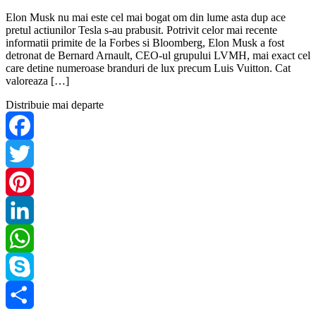
Elon Musk nu mai este cel mai bogat om din lume asta dup ace
pretul actiunilor Tesla s-au prabusit. Potrivit celor mai recente
informatii primite de la Forbes si Bloomberg, Elon Musk a fost
detronat de Bernard Arnault, CEO-ul grupului LVMH, mai exact cel
care detine numeroase branduri de lux precum Luis Vuitton. Cat
valoreaza […]
Distribuie mai departe
Facebook
Twitter
Pinterest
LinkedIn
WhatsApp
Skype