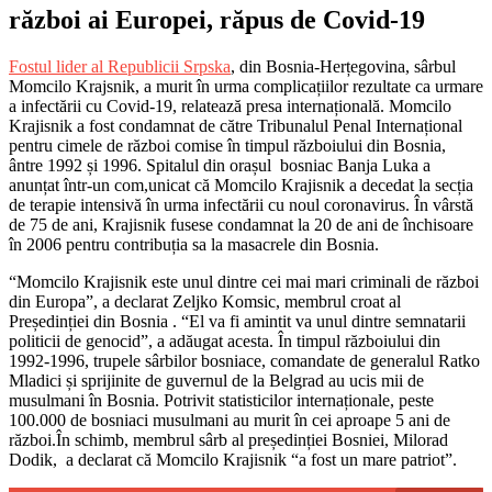
război ai Europei, răpus de Covid-19
Fostul lider al Republicii Srpska
, din Bosnia-Herțegovina, sârbul
Momcilo Krajsnik, a murit în urma complicațiilor rezultate ca urmare
a infectării cu Covid-19, relatează presa internațională. Momcilo
Krajisnik a fost condamnat de către Tribunalul Penal Internațional
pentru cimele de război comise în timpul războiului din Bosnia,
ântre 1992 și 1996. Spitalul din orașul bosniac Banja Luka a
anunțat într-un com,unicat că Momcilo Krajisnik a decedat la secția
de terapie intensivă în urma infectării cu noul coronavirus. În vârstă
de 75 de ani, Krajisnik fusese condamnat la 20 de ani de închisoare
în 2006 pentru contribuția sa la masacrele din Bosnia.
“Momcilo Krajisnik este unul dintre cei mai mari criminali de război
din Europa”, a declarat Zeljko Komsic, membrul croat al
Președinției din Bosnia . “El va fi amintit va unul dintre semnatarii
politicii de genocid”, a adăugat acesta. În timpul războiului din
1992-1996, trupele sârbilor bosniace, comandate de generalul Ratko
Mladici și sprijinite de guvernul de la Belgrad au ucis mii de
musulmani în Bosnia. Potrivit statisticilor internaționale, peste
100.000 de bosniaci musulmani au murit în cei aproape 5 ani de
război.În schimb, membrul sârb al președinției Bosniei, Milorad
Dodik, a declarat că Momcilo Krajisnik “a fost un mare patriot”.