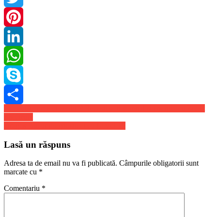
Twitter
Pinterest
LinkedIn
WhatsApp
Skype
Navigare
Ai cautat „protect zeolit”? Recastiga-ti somnul si energia cu Zeolit
Share
Spectrum
în
Dragos Bucur diagnosticat cu Covid-19
articole
Lasă un răspuns
Adresa ta de email nu va fi publicată.
Câmpurile obligatorii sunt
marcate cu
*
Comentariu
*