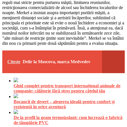
reguli mai stricte pentru purtarea măştii, limitarea reuniunilor,
restricţionarea comercializării de alcool sau închiderea localurilor de
noapte. Merkel a insistat asupra importanţei purtării măştii, a
menţinerii distanţei sociale şi a aerisirii încăperilor, subliniind că
principala ei prioritate este să evite o nouă închidere a economiei şi a
societăţii, cum s-a întâmplat în primăvară. Însă, a atenţionat ea, dacă
numărul noilor infectări nu se stabilizează în următoarele zece zile,
”alte măsuri de restricţie ţintite sunt inevitabile”. Merkel se va întâlni
din nou cu primarii peste două săptămâni pentru a evalua situaţia.
Citeste
Delir la Moscova, marca Medvedev
Ghid complet pentru transport internațional animale de
companie: călătorie fără stres pentru cățelul tău
Bocancii de deșert – alegerea ideală pentru confort și
rezistență în orice aventură
De la profil la geam termoizolant: cum lucrează o fabrică
de tâmplărie PVC