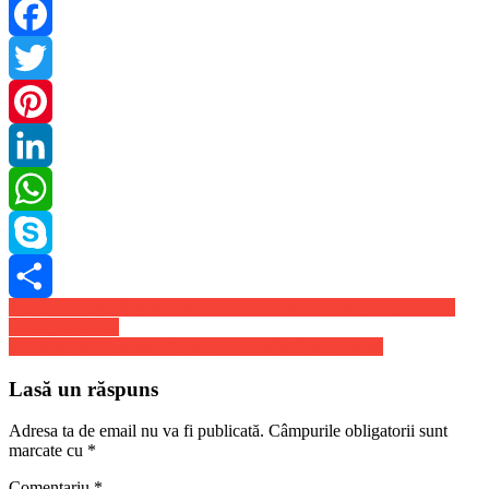
Facebook
Twitter
Pinterest
LinkedIn
WhatsApp
Skype
Navigare
Arafat vorbeste despre zonele in care masca devine obligatorie in
Share
spatiile deschise
în
Accident în… cimitir! Victima a trecut întâi pe la spital
articole
Lasă un răspuns
Adresa ta de email nu va fi publicată.
Câmpurile obligatorii sunt
marcate cu
*
Comentariu
*