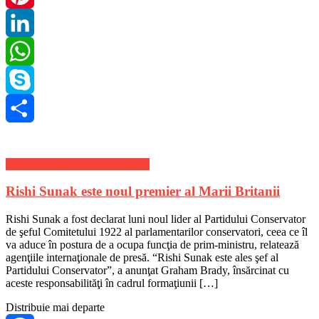
Pinterest
LinkedIn
WhatsApp
Skype
Share
Stiri Internationale de ultima ora
Rishi Sunak este noul premier al Marii Britanii
Rishi Sunak a fost declarat luni noul lider al Partidului Conservator
de şeful Comitetului 1922 al parlamentarilor conservatori, ceea ce îl
va aduce în postura de a ocupa funcţia de prim-ministru, relatează
agenţiile internaţionale de presă. “Rishi Sunak este ales şef al
Partidului Conservator”, a anunţat Graham Brady, însărcinat cu
aceste responsabilităţi în cadrul formaţiunii […]
Distribuie mai departe