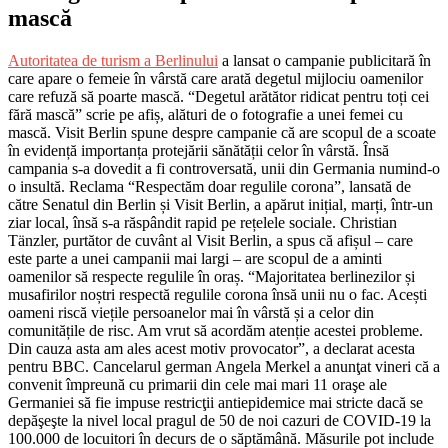
mască
Autoritatea de turism a Berlinului
a lansat o campanie publicitară în
care apare o femeie în vârstă care arată degetul mijlociu oamenilor
care refuză să poarte mască. “Degetul arătător ridicat pentru toți cei
fără mască” scrie pe afiș, alături de o fotografie a unei femei cu
mască. Visit Berlin spune despre campanie că are scopul de a scoate
în evidență importanța protejării sănătății celor în vârstă. Însă
campania s-a dovedit a fi controversată, unii din Germania numind-o
o insultă. Reclama “Respectăm doar regulile corona”, lansată de
către Senatul din Berlin și Visit Berlin, a apărut inițial, marți, într-un
ziar local, însă s-a răspândit rapid pe rețelele sociale. Christian
Tänzler, purtător de cuvânt al Visit Berlin, a spus că afișul – care
este parte a unei campanii mai largi – are scopul de a aminti
oamenilor să respecte regulile în oraș. “Majoritatea berlinezilor și
musafirilor noștri respectă regulile corona însă unii nu o fac. Acești
oameni riscă viețile persoanelor mai în vârstă și a celor din
comunitățile de risc. Am vrut să acordăm atenție acestei probleme.
Din cauza asta am ales acest motiv provocator”, a declarat acesta
pentru BBC. Cancelarul german Angela Merkel a anunţat vineri că a
convenit împreună cu primarii din cele mai mari 11 oraşe ale
Germaniei să fie impuse restricţii antiepidemice mai stricte dacă se
depăşeşte la nivel local pragul de 50 de noi cazuri de COVID-19 la
100.000 de locuitori în decurs de o săptămână. Măsurile pot include