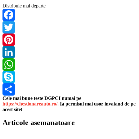
Distribuie mai departe
Facebook
Twitter
Pinterest
LinkedIn
WhatsApp
Skype
Cele mai bune teste DGPCI numai pe
Share
https://chestionareauto.ro/
. Ia permisul mai usor invatand de pe
acest site!
Articole asemanatoare