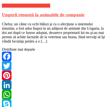
Stiri Internationale de ultima ora
Ungurii renunță la animalele de companie
Chelsy, un câine cu ochi blânzi şi cu o afecţiune a sistemului
imunitar, a fost adus înapoi la un adăpost de animale din Ungaria, la
doi ani după ce fusese adoptat, deoarece proprietarii lui nu şi-au mai
permis să achite facturile de la veterinar sau hrana, fiind nevoiţi să îşi
vândă locuinţa pentru a o […]
Distribuie mai departe
Facebook
Twitter
Pinterest
LinkedIn
WhatsApp