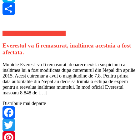
Skype
Share
Stiri Internationale de ultima ora
Everestul va fi remasurat, inaltimea acestuia a fost
afectata.
Muntele Everest va fi remasurat deoarece exista suspiciuni ca
inaltimea lui a fost modificata dupa cutremurul din Nepal din aprilie
2015. Acest cutremur a avut o magnitudine de 7.8. Pentru prima
data autoritatile din Nepal au decis sa trimita o echipa de experti
pentru a reevalua inaltimea muntelui. In mod oficial Everestul
masoara 8.848 de […]
Distribuie mai departe
Facebook
Twitter