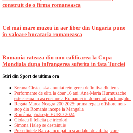
construit de o firma romaneasca
Cel mai mare muzeu in aer liber din Ungaria pune
in valoare bucataria romaneasca
Romania rateaza din nou calificarea la Cupa
Mondiala dupa infrangerea suferita in fata Turciei
Stiri din Sport de ultima ora
Sorana Cirstea si-a anuntat retragerea definitiva din tenis
Performante de elita la doar 16 ani: Ana-Maria Hurmuzache
este steaua in ascensiune a Romaniei in domeniul yachtingului
Regata Marea Neagra 200 2025: prima regata offshore non-
stop din Romania incepe la Mangalia
România părăsește EURO 2024
Ciolacu ii felicita pe tricolori
Simona Halep se destainuie
Presedintele Barca, inculpat in scandalul de arbitraj care