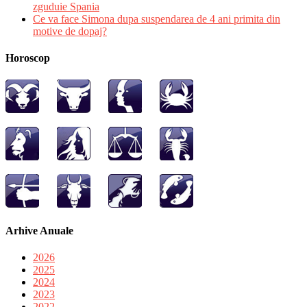
zguduie Spania
Ce va face Simona dupa suspendarea de 4 ani primita din
motive de dopaj?
Horoscop
Arhive Anuale
2026
2025
2024
2023
2022