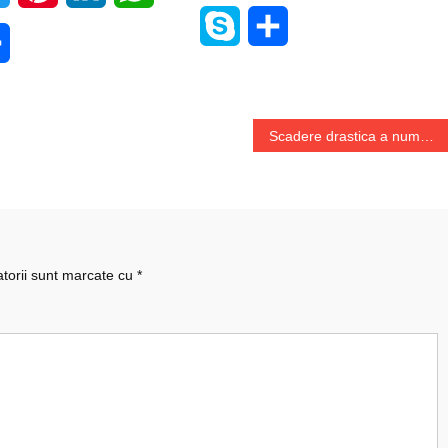
Skype
Share
e
Share
Scadere drastica a numarului de inmatriculari de autoturisme noi
atorii sunt marcate cu
*