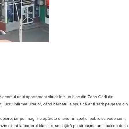
 pe geamul unui apartament situat într-un bloc din Zona Gării din
 lucru infirmat ulterior, când bărbatul a spus că ar fi sărit pe geam din
propiere, iar pe imaginile apărute ulterior în spaţiul public se vede cum,
in situat la parterul blocului, se caţără pe streaşina unui balcon de la