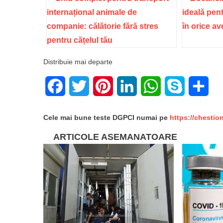
internațional animale de
ideală pent
companie: călătorie fără stres
în orice a
pentru cățelul tău
Distribuie mai departe
Facebook
Twitter
Pinterest
LinkedIn
WhatsApp
Skype
Sha
Cele mai bune teste DGPCI numai pe
https://chestio
ARTICOLE ASEMANATOARE