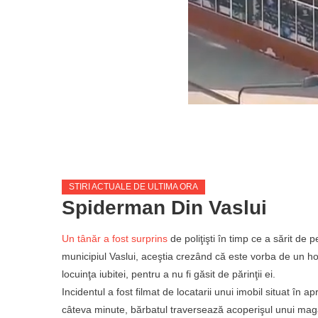
STIRI ACTUALE DE ULTIMA ORA
Spiderman Din Vaslui
Un tânăr a fost surprins
de poliţişti în timp ce a sărit de
municipiul Vaslui, aceştia crezând că este vorba de un hoţ,
locuinţa iubitei, pentru a nu fi găsit de părinţii ei.
Incidentul a fost filmat de locatarii unui imobil situat în a
câteva minute, bărbatul traversează acoperişul unui magaz