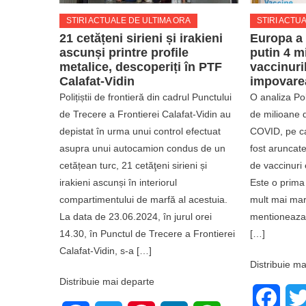
STIRI ACTUALE DE ULTIMA ORA
STIRI ACTU
21 cetățeni sirieni și irakieni
Europa a 
ascunși printre profile
putin 4 m
metalice, descoperiți în PTF
vaccinuri
Calafat-Vidin
impovare
Polițiștii de frontieră din cadrul Punctului
O analiza Pol
de Trecere a Frontierei Calafat-Vidin au
de milioane 
depistat în urma unui control efectuat
COVID, pe ca
asupra unui autocamion condus de un
fost aruncate
cetățean turc, 21 cetăţeni sirieni și
de vaccinuri 
irakieni ascunși în interiorul
Este o prima
compartimentului de marfă al acestuia.
mult mai mare
La data de 23.06.2024, în jurul orei
mentioneaza 
14.30, în Punctul de Trecere a Frontierei
[…]
Calafat-Vidin, s-a […]
Distribuie ma
Distribuie mai departe
Face