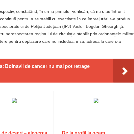
espectiv, constatând, în urma primelor verificări, că nu s-au întrunit
e continuă pentru a se stabili cu exactitate în ce împrejurări s-a produs
nspectoratului de Poliţie Judeţean (IPJ) Vaslui, Bogdan Gheorghiţă.
tru nerespectarea regimului de circulaţie stabilit prin ordonanţele milita
ere pentru deplasare care nu includea, însă, adresa la care s-a
ta: Bolnavii de cancer nu mai pot retrage
 de deșert – alegerea
De la profil la geam