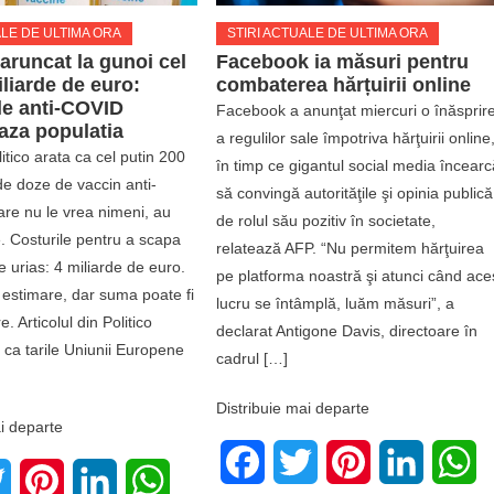
ALE DE ULTIMA ORA
STIRI ACTUALE DE ULTIMA ORA
aruncat la gunoi cel
Facebook ia măsuri pentru
iliarde de euro:
combaterea hărțuirii online
le anti-COVID
Facebook a anunţat miercuri o înăsprir
aza populatia
a regulilor sale împotriva hărţuirii online
itico arata ca cel putin 200
în timp ce gigantul social media încearc
de doze de vaccin anti-
să convingă autorităţile şi opinia publică
re nu le vrea nimeni, au
de rolul său pozitiv în societate,
. Costurile pentru a scapa
relatează AFP. “Nu permitem hărţuirea
e urias: 4 miliarde de euro.
pe platforma noastră şi atunci când ace
 estimare, dar suma poate fi
lucru se întâmplă, luăm măsuri”, a
. Articolul din Politico
declarat Antigone Davis, directoare în
ca tarile Uniunii Europene
cadrul […]
Distribuie mai departe
i departe
Facebook
Twitter
Pinterest
LinkedIn
W
book
Twitter
Pinterest
LinkedIn
WhatsApp