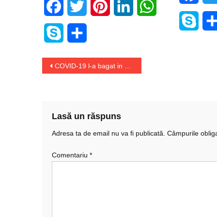
Facebook
Twitter
Pinterest
LinkedIn
WhatsApp
Skyp
Skype
Share
Navigare
COVID-19 l-a bagat in spital pe premierul Boris Johnson
în
articole
Lasă un răspuns
Adresa ta de email nu va fi publicată.
Câmpurile oblig
Comentariu
*