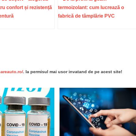
ru confort și rezistență
termoizolant: cum lucrează o
ventură
fabrică de tâmplărie PVC
re
nareauto.ro/
. Ia permisul mai usor invatand de pe acest site!