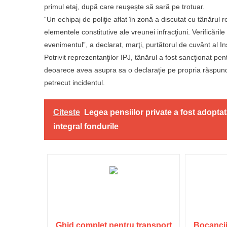
primul etaj, după care reuşeşte să sară pe trotuar.
“Un echipaj de poliţie aflat în zonă a discutat cu tânărul r
elementele constitutive ale vreunei infracţiuni. Verificăril
evenimentul”, a declarat, marţi, purtătorul de cuvânt al I
Potrivit reprezentanţilor IPJ, tânărul a fost sancţionat pen
deoarece avea asupra sa o declaraţie pe propria răspund
petrecut incidentul.
Citeste
Legea pensiilor private a fost adopta
integral fondurile
Ghid complet pentru transport
Bocancii