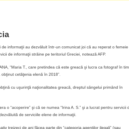
cia
i de informaţii au dezvăluit într-un comunicat joi că au reperat o femeie
ii de informaţii străine pe teritoriul Greciei, notează AFP.
ANA, “Maria T., care pretindea că este greacă şi lucra ca fotograf în ti
a obţinut cetăţenia elenă în 2018”.
 obţină cu uşurinţă naţionalitatea greacă, dreptul sângelui primând în
ă era o “acoperire” şi că se numea “Irina A. S.” şi a lucrat pentru servicii 
dezvăluită de serviciile elene de informaţii.
ativ treizeci de ani făcea parte din “categoria agenţilor ilegali” (sau