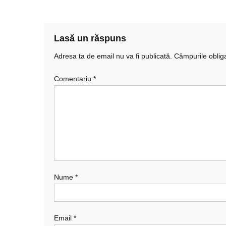
în
articole
Lasă un răspuns
Adresa ta de email nu va fi publicată.
Câmpurile oblig
Comentariu
*
Nume
*
Email
*