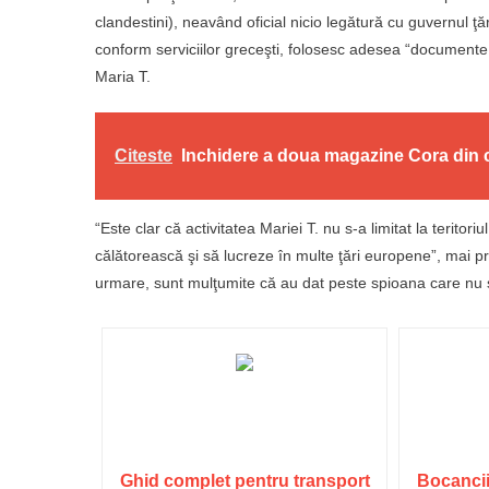
clandestini), neavând oficial nicio legătură cu guvernul ţăr
conform serviciilor greceşti, folosesc adesea “documente
Maria T.
Citeste
Inchidere a doua magazine Cora din 
“Este clar că activitatea Mariei T. nu s-a limitat la teritor
călătorească şi să lucreze în multe ţări europene”, mai pre
urmare, sunt mulţumite că au dat peste spioana care nu se
Ghid complet pentru transport
Bocancii