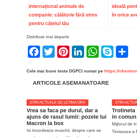
internațional animale de
ideală pent
companie: călătorie fără stres
în orice a
pentru cățelul tău
Distribuie mai departe
Facebook
Twitter
Pinterest
LinkedIn
WhatsApp
Skype
Sha
Cele mai bune teste DGPCI numai pe
https://chestio
ARTICOLE ASEMANATOARE
STIRI ACTUALE DE ULTIMA ORA
STIRI ACTU
Vrea sa faca pe durul, dar a
Trotineta
ajuns de rasul lumii: pozele lui
in comun
Macron la box
Mijlocul de t
Isi incordeaza muschii, despre care se
Timisoara a 