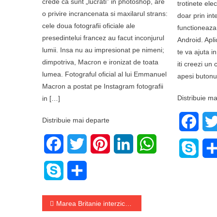
crede ca sunt „lucrati” in photoshop, are
trotinete elec
o privire incrancenata si maxilarul strans:
doar prin int
cele doua fotografii oficiale ale
functioneaza
presedintelui francez au facut inconjurul
Android. Apl
lumii. Insa nu au impresionat pe nimeni;
te va ajuta i
dimpotriva, Macron e ironizat de toata
iti creezi un 
lumea. Fotograful oficial al lui Emmanuel
apesi butonu
Macron a postat pe Instagram fotografii
Distribuie ma
in […]
Distribuie mai departe
Face
Facebook
Twitter
Pinterest
LinkedIn
WhatsApp
Skyp
Skype
Share
Navigare
Marea Britanie interzice Tik-Tok