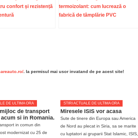
ru confort și rezistență
termoizolant: cum lucrează o
ventură
fabrică de tâmplărie PVC
re
nareauto.ro/
. Ia permisul mai usor invatand de pe acest site!
ALE DE ULTIMA ORA
STIRI ACTUALE DE ULTIMA ORA
 mijloc de transport
Miresele ISIS vor acasa
 acum si in Romania.
Sute de tinere din Europa sau America
ransport in comun din
de Nord au plecat in Siria, sa se marite
fost modernizat cu 25 de
cu luptatori ai gruparii Stat Islamic, ISIS