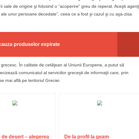
ii sale de origine şi folosind o “acoperire” greu de reperat. Aceşti agenţi
 ale unor persoane decedate”, ceea ce a fost şi cazul şi cu aşa-zisa
cauza produselor expirate
iul grecesc. În calitate de cetăţean al Uniunii Europene, a putut să
cizează comunicatul al serviciilor greceşti de informaţii care, prin
 mai află pe teritoriul Greciei.
 de deșert – alegerea
De la profil la geam