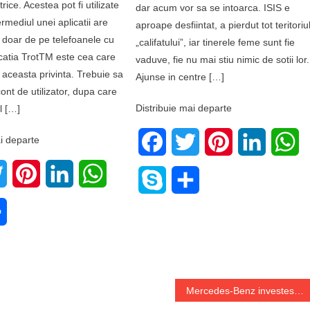
trice. Acestea pot fi utilizate
dar acum vor sa se intoarca. ISIS e
ermediul unei aplicatii are
aproape desfiintat, a pierdut tot teritoriu
 doar de pe telefoanele cu
„califatului”, iar tinerele feme sunt fie
icatia TrotTM este cea care
vaduve, fie nu mai stiu nimic de sotii lor.
n aceasta privinta. Trebuie sa
Ajunse in centre […]
cont de utilizator, dupa care
Distribuie mai departe
l […]
i departe
Facebook
Twitter
Pinterest
LinkedIn
W
book
Twitter
Pinterest
LinkedIn
WhatsApp
Skype
Share
e
Share
Mercedes-Benz investeste miliarde de dolari in modernizarea fabricilor