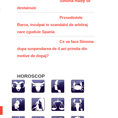
Simona Halep se
destainuie
l
Presedintele
Barca, inculpat in scandalul de arbitraj
care zguduie Spania
Ce va face Simona
dupa suspendarea de 4 ani primita din
hatsApp
motive de dopaj?
HOROSCOP