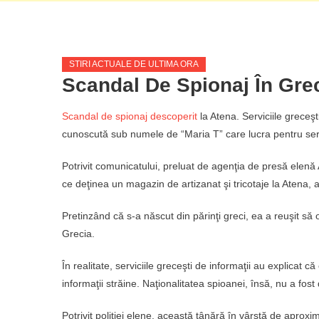
STIRI ACTUALE DE ULTIMA ORA
Scandal De Spionaj În Gre
Scandal de spionaj descoperit
la Atena. Serviciile greceşt
cunoscută sub numele de “Maria T” care lucra pentru servic
Potrivit comunicatului, preluat de agenţia de presă elenă 
ce deţinea un magazin de artizanat şi tricotaje la Atena, 
Pretinzând că s-a născut din părinţi greci, ea a reuşit să
Grecia.
În realitate, serviciile greceşti de informaţii au explicat c
informaţii străine. Naţionalitatea spioanei, însă, nu a fost 
Potrivit poliţiei elene, această tânără în vârstă de aproxim