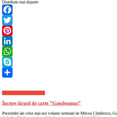
Distribuie mai departe
Facebook
Twitter
Pinterest
LinkedIn
WhatsApp
Skype
Share
Stiri Actuale de ultima ora
Începe târgul de carte ”Gaudeamus”
Prezentări ale celor mai noi volume semnate de Mircea Cărtărescu, Gab