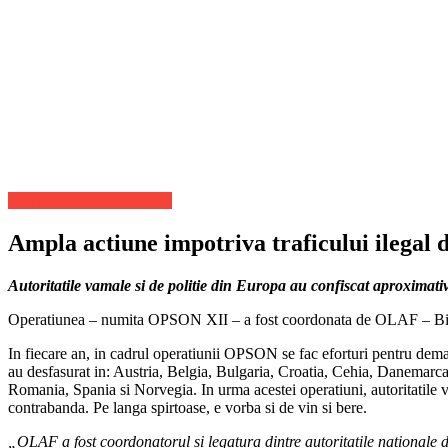
Stiri Actuale de ultima ora
Ampla actiune impotriva traficului ilegal d
Autoritatile vamale si de politie din Europa au confiscat aproximativ 6
Operatiunea – numita OPSON XII – a fost coordonata de OLAF – Biroul
In fiecare an, in cadrul operatiunii OPSON se fac eforturi pentru demante
au desfasurat in: Austria, Belgia, Bulgaria, Croatia, Cehia, Danemarca
Romania, Spania si Norvegia. In urma acestei operatiuni, autoritatile vam
contrabanda. Pe langa spirtoase, e vorba si de vin si bere.
„OLAF a fost coordonatorul si legatura dintre autoritatile nationale 