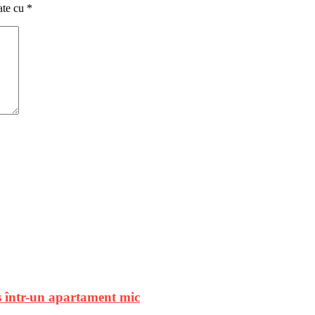
ate cu
*
les într-un apartament mic