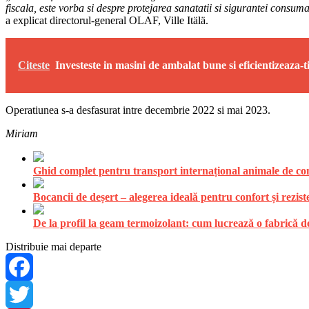
fiscala, este vorba si despre protejarea sanatatii si sigurantei cons
a explicat directorul-general OLAF, Ville Itälä.
Citeste
Investeste in masini de ambalat bune si eficientizeaza-ti
Operatiunea s-a desfasurat intre decembrie 2022 si mai 2023.
Miriam
Ghid complet pentru transport internațional animale de comp
Bocancii de deșert – alegerea ideală pentru confort și rezist
De la profil la geam termoizolant: cum lucrează o fabrică
Distribuie mai departe
Facebook