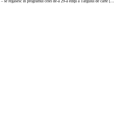
ere – se regăsesc în programul celei de-a 29-a ediţii a Târgului de carte [