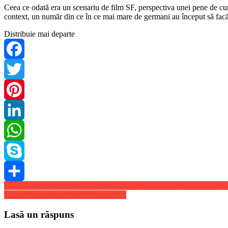
Ceea ce odată era un scenariu de film SF, perspectiva unei pene de cur
context, un număr din ce în ce mai mare de germani au început să fac
Distribuie mai departe
Facebook
Twitter
Pinterest
LinkedIn
WhatsApp
Skype
Navigare
Scandal in Canada: fabricantii de paine s-au inteles, in secret, sa vanda
Share
Incepe Bucharest Gaming Week 2023
în
articole
Lasă un răspuns