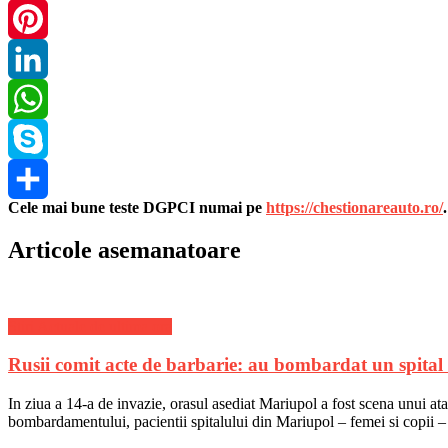
Twitter
Pinterest
LinkedIn
WhatsApp
Skype
Cele mai bune teste DGPCI numai pe
https://chestionareauto.ro/
Share
Articole asemanatoare
Stiri Actuale de ultima ora
Rusii comit acte de barbarie: au bombardat un spital 
In ziua a 14-a de invazie, orasul asediat Mariupol a fost scena unui ata
bombardamentului, pacientii spitalului din Mariupol – femei si copii