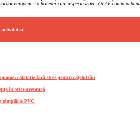
umatorilor europeni si a firmelor care respecta legea. OLAF continua bu
 activitatea!
anie: călătorie fără stres pentru cățelul tău
ență în orice aventură
 de tâmplărie PVC