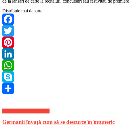
de la lansări de carte la recitaluri, concursuri sau festivităţi de premi
Distribuie mai departe
Facebook
Twitter
Pinterest
LinkedIn
WhatsApp
Skype
Share
Stiri Actuale de ultima ora
Germanii învață cum să se descurce în întuneric