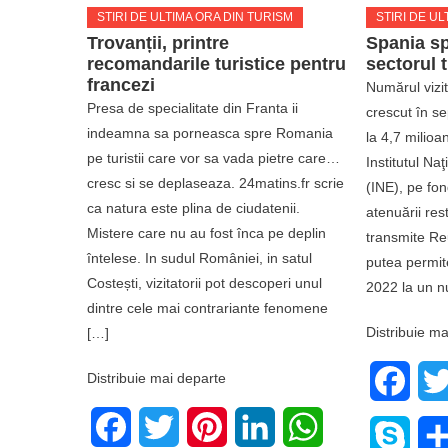
STIRI DE ULTIMA ORA DIN TURISM
STIRI DE UL
Trovanții, printre
Spania sp
recomandarile turistice pentru
sectorul t
francezi
Numărul vizit
Presa de specialitate din Franta ii
crescut în se
indeamna sa porneasca spre Romania
la 4,7 milioa
pe turistii care vor sa vada pietre care…
Institutul Na
cresc si se deplaseaza. 24matins.fr scrie
(INE), pe fond
ca natura este plina de ciudatenii.
atenuării rest
Mistere care nu au fost înca pe deplin
transmite Re
întelese. In sudul României, in satul
putea permit
Costești, vizitatorii pot descoperi unul
2022 la un nu
dintre cele mai contrariante fenomene
Distribuie ma
[…]
Distribuie mai departe
Face
Facebook
Twitter
Pinterest
LinkedIn
WhatsApp
Skyp