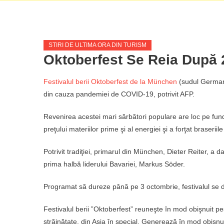
STIRI DE ULTIMA ORA DIN TURISM
Oktoberfest Se Reia După 
Festivalul berii Oktoberfest de la München
(sudul Germani
din cauza pandemiei de COVID-19, potrivit AFP.
Revenirea acestei mari sărbători populare are loc pe funda
preţului materiilor prime şi al energiei şi a forţat braseriil
Potrivit tradiţiei, primarul din München, Dieter Reiter, a da
prima halbă liderului Bavariei, Markus Söder.
Programat să dureze până pe 3 octombrie, festivalul se der
Festivalul berii ”Oktoberfest” reuneşte în mod obişnuit pe
străinătate, din Asia în special. Generează în mod obişnu