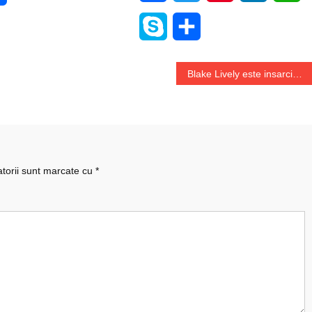
Skype
Share
Blake Lively este insarcinata pentru a patra oara
atorii sunt marcate cu
*