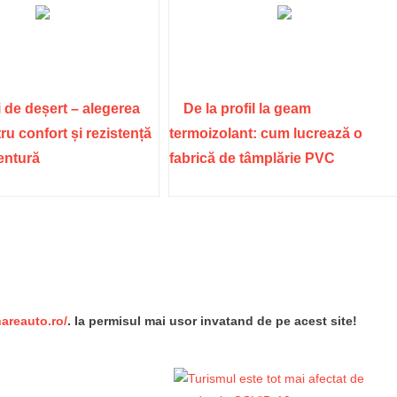
 de deșert – alegerea
De la profil la geam
ru confort și rezistență
termoizolant: cum lucrează o
ventură
fabrică de tâmplărie PVC
re
nareauto.ro/
. Ia permisul mai usor invatand de pe acest site!