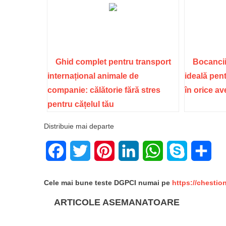
Ghid complet pentru transport
Bocancii
internațional animale de
ideală pent
companie: călătorie fără stres
în orice a
pentru cățelul tău
Distribuie mai departe
Facebook
Twitter
Pinterest
LinkedIn
WhatsApp
Skype
Sha
Cele mai bune teste DGPCI numai pe
https://chestio
ARTICOLE ASEMANATOARE