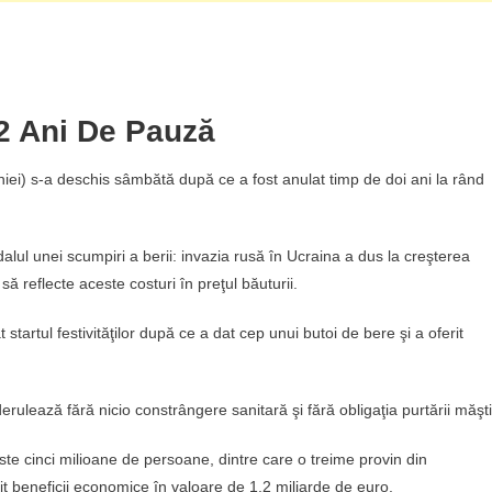
2 Ani De Pauză
ei) s-a deschis sâmbătă după ce a fost anulat timp de doi ani la rând
lul unei scumpiri a berii: invazia rusă în Ucraina a dus la creşterea
e să reflecte aceste costuri în preţul băuturii.
t startul festivităţilor după ce a dat cep unui butoi de bere şi a oferit
ulează fără nicio constrângere sanitară şi fără obligaţia purtării măşti
ste cinci milioane de persoane, dintre care o treime provin din
it beneficii economice în valoare de 1,2 miliarde de euro.