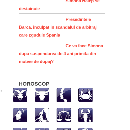
Simona Halep se
destainuie
Presedintele
Barca, inculpat in scandalul de arbitraj
care zguduie Spania
Ce va face Simona
dupa suspendarea de 4 ani primita din
motive de dopaj?
i
HOROSCOP
e
hatsApp