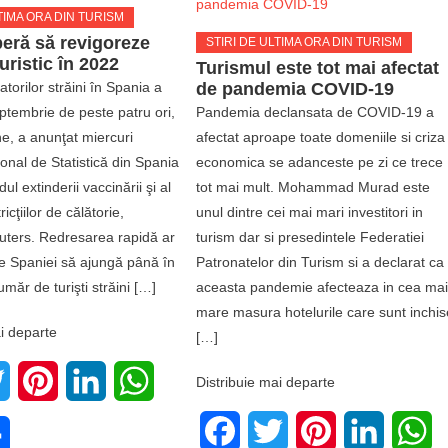
TIMA ORA DIN TURISM
eră să revigoreze
STIRI DE ULTIMA ORA DIN TURISM
uristic în 2022
Turismul este tot mai afectat
atorilor străini în Spania a
de pandemia COVID-19
ptembrie de peste patru ori,
Pandemia declansata de COVID-19 a
ne, a anunţat miercuri
afectat aproape toate domeniile si criza
ţional de Statistică din Spania
economica se adanceste pe zi ce trece
ul extinderii vaccinării şi al
tot mai mult. Mohammad Murad este
ricţiilor de călătorie,
unul dintre cei mai mari investitori in
uters. Redresarea rapidă ar
turism dar si presedintele Federatiei
e Spaniei să ajungă până în
Patronatelor din Turism si a declarat ca
măr de turişti străini […]
aceasta pandemie afecteaza in cea ma
mare masura hotelurile care sunt inchis
i departe
[…]
book
Twitter
Pinterest
LinkedIn
WhatsApp
Distribuie mai departe
Facebook
Twitter
Pinterest
LinkedIn
W
e
Share