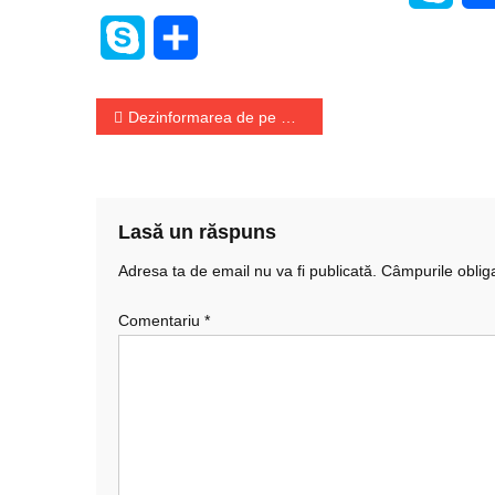
Skype
Share
Navigare
Dezinformarea de pe TikTok a atins niveluri alarmante
în
articole
Lasă un răspuns
Adresa ta de email nu va fi publicată.
Câmpurile oblig
Comentariu
*