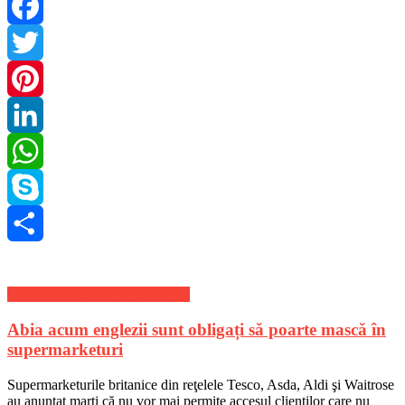
Facebook
Twitter
Pinterest
LinkedIn
WhatsApp
Skype
Share
Stiri Internationale de ultima ora
Abia acum englezii sunt obligați să poarte mască în
supermarketuri
Supermarketurile britanice din reţelele Tesco, Asda, Aldi şi Waitrose
au anunţat marţi că nu vor mai permite accesul clienţilor care nu