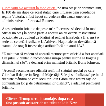
Gibraltarul s-a alăturat în mod oficial
pe lista oraşelor britanice luni,
la 180 de ani după ce acest statut, care îi fusese deja acordat de
regina Victoria, a fost trecut cu vederea din cauza unei erori
administrative, informează Reuters.
Acest teritoriu britanic de peste mări încercase să devină în mod
oficial un oraş în prima parte a acestui an cu ocazia festivităţilor
ocazionate de Jubileul de Platină al reginei Elisabeta a II-a, însă o
serie de cercetări realizate la Arhivele Naţionale au dezvăluit că
statutul de oraş îi fusese deja atribuit încă din anul 1842.
“E minunat să vedem că această recunoaştere oficială a fost acordată
Oraşului Gibraltar, o recompensă uriaşă pentru istoria sa bogată şi
dinamismul său”, a declarat prim-ministrul britanic Boris Johnson.
“Această recunoaştere oficială reafirmă statutul special pe care
Gibraltar îl deţine în Regatul Majestăţii Sale şi simbolizează pe bună
dreptate mândria pe care locuitorii din Gibraltar o resimt faţă de
comunitatea lor şi de patrimoniul lor distinct”, a adăugat premierul
britanic.
Citeste
Trump urca in sondaje, dupa ce a
fost pus sub acuzare de un tribunal din New