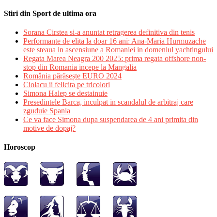
Stiri din Sport de ultima ora
Sorana Cirstea si-a anuntat retragerea definitiva din tenis
Performante de elita la doar 16 ani: Ana-Maria Hurmuzache
este steaua in ascensiune a Romaniei in domeniul yachtingului
Regata Marea Neagra 200 2025: prima regata offshore non-
stop din Romania incepe la Mangalia
România părăsește EURO 2024
Ciolacu ii felicita pe tricolori
Simona Halep se destainuie
Presedintele Barca, inculpat in scandalul de arbitraj care
zguduie Spania
Ce va face Simona dupa suspendarea de 4 ani primita din
motive de dopaj?
Horoscop