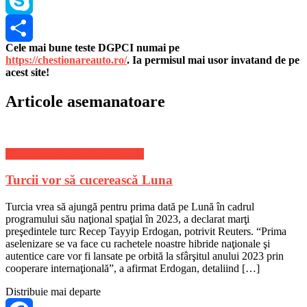
WhatsApp
Skype
Cele mai bune teste DGPCI numai pe
Share
https://chestionareauto.ro/
. Ia permisul mai usor invatand de pe
acest site!
Articole asemanatoare
Stiri Internationale de ultima ora
Turcii vor să cucerească Luna
Turcia vrea să ajungă pentru prima dată pe Lună în cadrul
programului său naţional spaţial în 2023, a declarat marţi
preşedintele turc Recep Tayyip Erdogan, potrivit Reuters. “Prima
aselenizare se va face cu rachetele noastre hibride naţionale şi
autentice care vor fi lansate pe orbită la sfârşitul anului 2023 prin
cooperare internaţională”, a afirmat Erdogan, detaliind […]
Distribuie mai departe