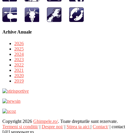
Arhive Anuale
2026
2025
2024
2023
2022
2021
2020
2019
Copyright 2026
Ghimpele.ro/
. Toate drepturile sunt rezervate.
Termeni si conditii/
|
Despre noi/
|
Stirea ta aici
|
Contact/
| contact
[@] seopower.ro