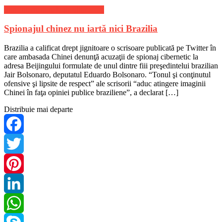
Stiri Internationale de ultima ora
Spionajul chinez nu iartă nici Brazilia
Brazilia a calificat drept jignitoare o scrisoare publicată pe Twitter în
care ambasada Chinei denunţă acuzaţii de spionaj cibernetic la
adresa Beijingului formulate de unul dintre fiii preşedintelui brazilian
Jair Bolsonaro, deputatul Eduardo Bolsonaro. “Tonul şi conţinutul
ofensive şi lipsite de respect” ale scrisorii “aduc atingere imaginii
Chinei în faţa opiniei publice braziliene”, a declarat […]
Distribuie mai departe
Facebook
Twitter
Pinterest
LinkedIn