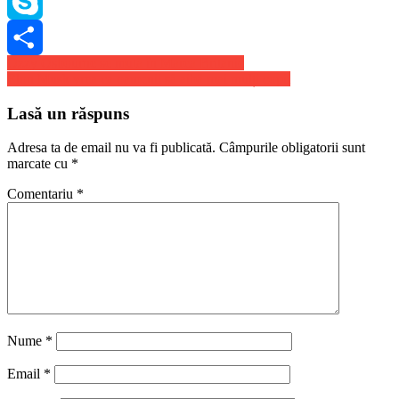
WhatsApp
Skype
Navigare
Ozzy Osbourne se mută în Marea Britanie
Share
Elon Musk vrea ca oamenii să aibă mai mulți copii
în
articole
Lasă un răspuns
Adresa ta de email nu va fi publicată.
Câmpurile obligatorii sunt
marcate cu
*
Comentariu
*
Nume
*
Email
*