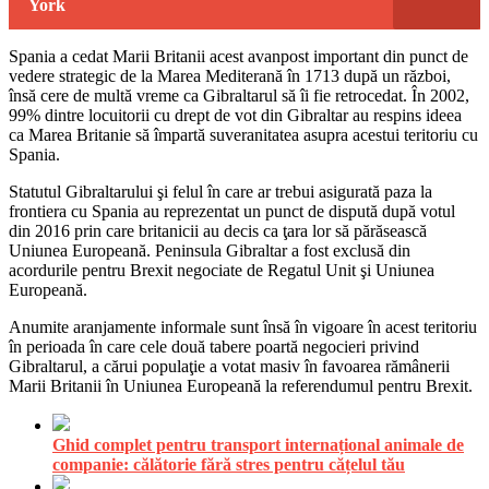
York
Spania a cedat Marii Britanii acest avanpost important din punct de
vedere strategic de la Marea Mediterană în 1713 după un război,
însă cere de multă vreme ca Gibraltarul să îi fie retrocedat. În 2002,
99% dintre locuitorii cu drept de vot din Gibraltar au respins ideea
ca Marea Britanie să împartă suveranitatea asupra acestui teritoriu cu
Spania.
Statutul Gibraltarului şi felul în care ar trebui asigurată paza la
frontiera cu Spania au reprezentat un punct de dispută după votul
din 2016 prin care britanicii au decis ca ţara lor să părăsească
Uniunea Europeană. Peninsula Gibraltar a fost exclusă din
acordurile pentru Brexit negociate de Regatul Unit şi Uniunea
Europeană.
Anumite aranjamente informale sunt însă în vigoare în acest teritoriu
în perioada în care cele două tabere poartă negocieri privind
Gibraltarul, a cărui populaţie a votat masiv în favoarea rămânerii
Marii Britanii în Uniunea Europeană la referendumul pentru Brexit.
Ghid complet pentru transport internațional animale de
companie: călătorie fără stres pentru cățelul tău