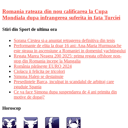
Romania rateaza din nou calificarea la Cupa
Mondiala dupa infrangerea suferita in fata Turciei
Stiri din Sport de ultima ora
Sorana Cirstea si-a anuntat retragerea definitiva din tenis
Performante de elita la doar 16 ani: Ana-Maria Hurmuzache
este steaua in ascensiune a Romaniei in domeniul yachtingului
Regata Marea Neagra 200 2025: prima regata offshore non-
stop din Romania incepe la Mangalia
România părăsește EURO 2024
Ciolacu ii felicita pe tricolori
Simona Halep se destainuie
Presedintele Barca, inculpat in scandalul de arbitraj care
zguduie Spania
Ce va face Simona dupa suspendarea de 4 ani primita din
motive de dopaj?
Horoscop