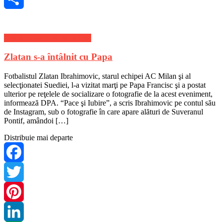
Share
Stiri de ultima ora Mondene
Zlatan s-a întâlnit cu Papa
Fotbalistul Zlatan Ibrahimovic, starul echipei AC Milan şi al
selecţionatei Suediei, l-a vizitat marţi pe Papa Francisc şi a postat
ulterior pe reţelele de socializare o fotografie de la acest eveniment,
informează DPA. “Pace şi Iubire”, a scris Ibrahimovic pe contul său
de Instagram, sub o fotografie în care apare alături de Suveranul
Pontif, amândoi […]
Distribuie mai departe
Facebook
Twitter
Pinterest