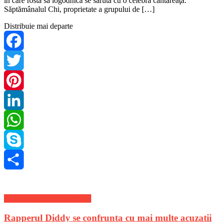
în care fosta sa logodnică se sărută cu o celebră cântăreaţă.
Săptămânalul Chi, proprietate a grupului de […]
Distribuie mai departe
Facebook
Twitter
Pinterest
LinkedIn
WhatsApp
Skype
Share
Stiri de ultima ora Mondene
Rapperul Diddy se confrunta cu mai multe acuzatii