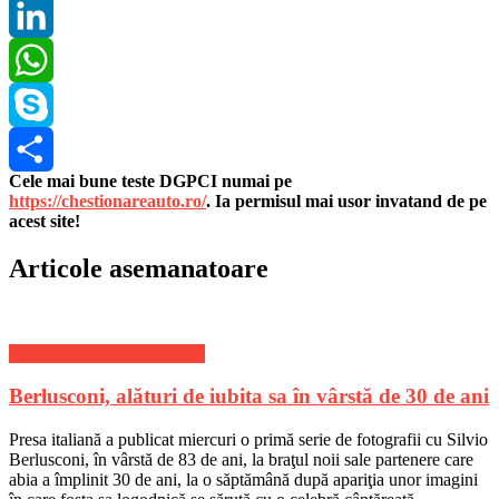
Pinterest
LinkedIn
WhatsApp
Skype
Cele mai bune teste DGPCI numai pe
Share
https://chestionareauto.ro/
. Ia permisul mai usor invatand de pe
acest site!
Articole asemanatoare
Stiri de ultima ora Mondene
Berlusconi, alături de iubita sa în vârstă de 30 de ani
Presa italiană a publicat miercuri o primă serie de fotografii cu Silvio
Berlusconi, în vârstă de 83 de ani, la braţul noii sale partenere care
abia a împlinit 30 de ani, la o săptămână după apariţia unor imagini