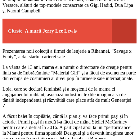
Versace, alături de top-modele consacrate ca Gigi Hadid, Dua Lipa
şi Naomi Campbell.
Citeste
A murit Jerry Lee Lewis
Prezentarea noii colecţii a firmei de lenjerie a Rihannei, “Savage x
Fenty”, a dat startul carierei sale.
La vârsta de 13 ani, mama ei a numit-o directoare de creaţie pentru
linia sa de îmbrăcăminte “Material Girl” şi a făcut de asemenea parte
din echipa de costumieri ai divei pop în turneele sale internaţionale.
Lola, care se declară feministă şi a moştenit de la mama ei
angajamentul militant, asociază industriei textile imaginea sa de
tânără independentă şi răzvrătită care place atât de mult Generaţiei
Z.
A făcut balet în copilărie, cântă la pian şi va face primii paşi şi în
actorie. Primii paşi în modă i-a făcut de mâna Stellei McCartney
pentru care a defilat în 2016. A participat apoi la un “performance”
la Miami pentru firma spaniolă Desigual şi a devenit imaginea unor
case de modă prestigioase ca Marc Jacobs şi Burberry.