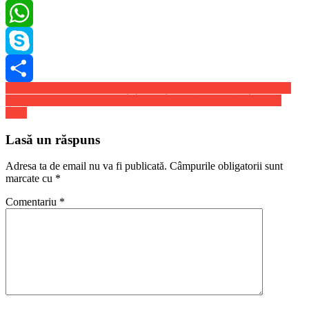
LinkedIn
WhatsApp
Skype
Navigare
Cadouri dulci pentru angajați și clienți – o idee specială și creativă
Share
O replică de ciocolată a celebrului tablou „Guernica”, expusă la
în
Paris
articole
Lasă un răspuns
Adresa ta de email nu va fi publicată.
Câmpurile obligatorii sunt
marcate cu
*
Comentariu
*