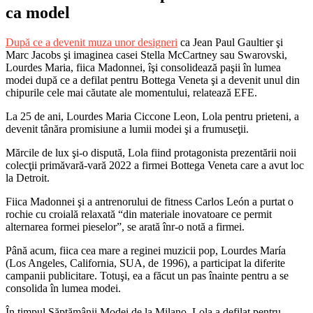
ca model
După ce a devenit muza unor designeri
ca Jean Paul Gaultier şi
Marc Jacobs şi imaginea casei Stella McCartney sau Swarovski,
Lourdes Maria, fiica Madonnei, îşi consolidează paşii în lumea
modei după ce a defilat pentru Bottega Veneta şi a devenit unul din
chipurile cele mai căutate ale momentului, relatează EFE.
La 25 de ani, Lourdes Maria Ciccone Leon, Lola pentru prieteni, a
devenit tânăra promisiune a lumii modei şi a frumuseţii.
Mărcile de lux şi-o dispută, Lola fiind protagonista prezentării noii
colecţii primăvară-vară 2022 a firmei Bottega Veneta care a avut loc
la Detroit.
Fiica Madonnei şi a antrenorului de fitness Carlos León a purtat o
rochie cu croială relaxată “din materiale inovatoare ce permit
alternarea formei pieselor”, se arată înr-o notă a firmei.
Până acum, fiica cea mare a reginei muzicii pop, Lourdes María
(Los Angeles, California, SUA, de 1996), a participat la diferite
campanii publicitare. Totuşi, ea a făcut un pas înainte pentru a se
consolida în lumea modei.
În timpul Săptămânii Modei de la Milano, Lola a defilat pentru