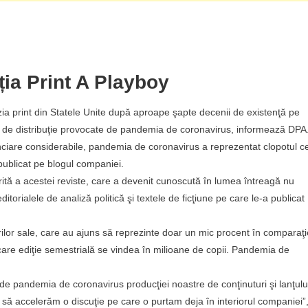
ția Print A Playboy
vizia print din Statele Unite după aproape şapte decenii de existenţă pe
 şi de distribuţie provocate de pandemia de coronavirus, informează DPA
ciare considerabile, pandemia de coronavirus a reprezentat clopotul c
 publicat pe blogul companiei.
rită a acestei reviste, care a devenit cunoscută în lumea întreagă nu
editorialele de analiză politică şi textele de ficţiune pe care le-a publicat
ilor sale, care au ajuns să reprezinte doar un mic procent în comparaţi
ecare ediţie semestrială se vindea în milioane de copii. Pandemia de
e pandemia de coronavirus producţiei noastre de conţinuturi şi lanţulu
ţi să accelerăm o discuţie pe care o purtam deja în interiorul companiei”