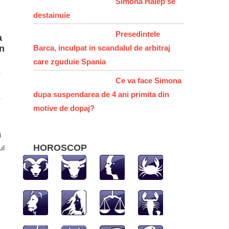
Simona Halep se
destainuie
Presedintele
a
un
Barca, inculpat in scandalul de arbitraj
care zguduie Spania
a
Ce va face Simona
dupa suspendarea de 4 ani primita din
a
motive de dopaj?
i
HOROSCOP
ul
hatsApp