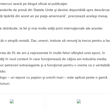
miercuri seară pe blogul oficial al publicaţiei.
ndurile de presă din Statele Unite şi devine disponibilă spre descărca
stă tipărită din acest an pe piaţa americană”, precizează acelaşi mesaj
distribuite, la fel şi mai multe ediţii print internaţionale ale acestei
t o simplă revistă. Dar, uneori, trebuie să renunţi la trecut pentru a fa
ta de 91 de ani a reprezentat în multe feluri sfârşitul unei epoci, în
tăţi în noul context în care funcţionează de câţiva ani industria media.
r petreceri extravagante şi a funcţionat pentru o vreme ca o veritabilă
 său.
 logo – un iepure cu papion şi urechi mari – este aplicat peste o gamă
fumuri.