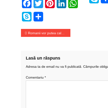
Facebook
Twitter
Pinterest
LinkedIn
WhatsApp
Skype
Share
Navigare
Romanii vor putea calatorii din luna mai
în
articole
Lasă un răspuns
Adresa ta de email nu va fi publicată.
Câmpurile oblig
Comentariu
*