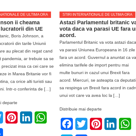
RNATIONALE DE ULTIMA ORA
STIRI INTERNATIONALE DE ULTIMA ORA
hnson ii cheama
Astazi Parlamentul britanic v
 lucratorii din UE
vota daca va parasi UE fara 
acord.
tanic, Boris Johnson, a
Parlamentul Britanic va vota astazi dac
cratorii din tarile Uniunii
va parasi Uniunea Europeana in 16 zile
re au plecat din regat cand
fara un acord. Guvernul a anuntat ca v
t pandemia, ar trebuie sa se
elimina tarifele de import pentru mai
a precizat insa ca cei care se
multe bunuri in cazul unui Brexit fara
reze in Marea Britanie vor fi
acord. Miercuri, se asteapta ca deputati
ntina, ca orice alti turisti sau
sa respinga un Brexit fara acord in cadr
aini. Intr-o conferinta de […]
unui vot care va avea loc la […]
i departe
Distribuie mai departe
book
Twitter
Pinterest
LinkedIn
WhatsApp
Facebook
Twitter
Pinterest
LinkedIn
W
e
Share