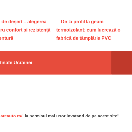
 de deșert – alegerea
De la profil la geam
ru confort și rezistență
termoizolant: cum lucrează o
ventură
fabrică de tâmplărie PVC
tinate Ucrainei
re
nareauto.ro/
. Ia permisul mai usor invatand de pe acest site!