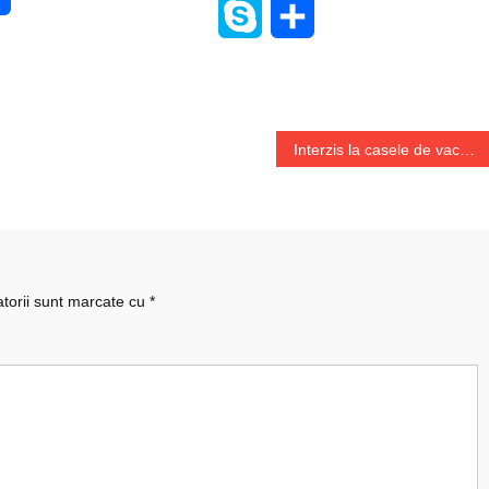
Skype
Share
Interzis la casele de vacanta ?
atorii sunt marcate cu
*