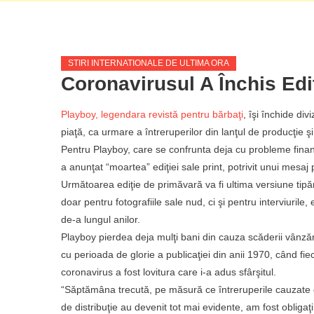
STIRI INTERNATIONALE DE ULTIMA ORA
Coronavirusul A Închis Edi
Playboy, legendara revistă pentru bărbaţi
, îşi închide di
piaţă, ca urmare a întreruperilor din lanţul de producţie
Pentru Playboy, care se confrunta deja cu probleme finan
a anunţat “moartea” ediţiei sale print, potrivit unui mesaj
Următoarea ediţie de primăvară va fi ultima versiune tipă
doar pentru fotografiile sale nud, ci şi pentru interviurile, 
de-a lungul anilor.
Playboy pierdea deja mulţi bani din cauza scăderii vânzăr
cu perioada de glorie a publicaţiei din anii 1970, când fi
coronavirus a fost lovitura care i-a adus sfârşitul.
“Săptămâna trecută, pe măsură ce întreruperile cauzate d
de distribuţie au devenit tot mai evidente, am fost obliga