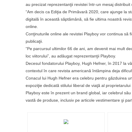
au precizat reprezentanţii revistei într-un mesaj distribuit 
“Am decis ca Ediţia de Primăvară 2020, care ajunge la sta
digitală în această săptămână, să fie ultima noastră revi
online.
Conţinuturile online ale revistei Playboy vor continua să fie 
publicaţii.
“Pe parcursul ultimilor 66 de ani, am devenit mai mult decâ
loc viitorului”, au adăugat reprezentanţii Playboy.
Decesul fondatorului Playboy, Hugh Hefner, în 2017 la vârs
contextul în care revista americană întâmpina deja dificul
Conacul lui Hugh Hefner era celebru pentru găzduirea uno
expoziţie dedicată stilului liberal de viaţă al proprietarului
Playboy este în prezent un brand global, iar celebrul său
vastă de produse, inclusiv pe articole vestimentare şi par