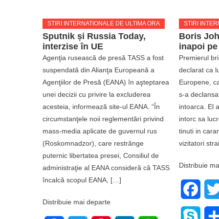
STIRI INTERNATIONALE DE ULTIMA ORA
STIRI INTE
Sputnik și Russia Today,
Boris Jo
interzise în UE
inapoi pe
Agenţia rusească de presă TASS a fost
Premierul bri
suspendată din Alianţa Europeană a
declarat ca lu
Agenţiilor de Presă (EANA) în aşteptarea
Europene, ca
unei decizii cu privire la excluderea
s-a declansa
acesteia, informează site-ul EANA. “În
intoarca. El 
circumstanţele noii reglementări privind
intorc sa luc
mass-media aplicate de guvernul rus
tinuti in cara
(Roskomnadzor), care restrânge
vizitatori str
puternic libertatea presei, Consiliul de
Distribuie ma
administraţie al EANA consideră că TASS
încalcă scopul EANA, […]
Face
Distribuie mai departe
Skyp