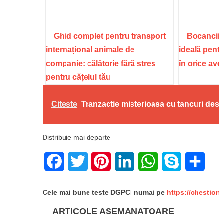
Ghid complet pentru transport
Bocancii
internațional animale de
ideală pent
companie: călătorie fără stres
în orice a
pentru cățelul tău
Citeste
Tranzactie misterioasa cu tancuri des
Distribuie mai departe
Facebook
Twitter
Pinterest
LinkedIn
WhatsApp
Skype
Sha
Cele mai bune teste DGPCI numai pe
https://chestio
ARTICOLE ASEMANATOARE