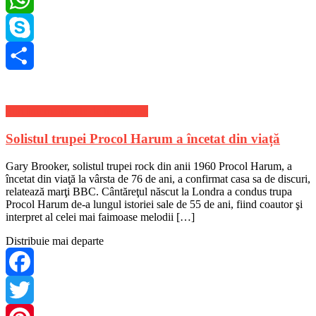
WhatsApp
Skype
Share
Stiri Internationale de ultima ora
Solistul trupei Procol Harum a încetat din viață
Gary Brooker, solistul trupei rock din anii 1960 Procol Harum, a
încetat din viaţă la vârsta de 76 de ani, a confirmat casa sa de discuri,
relatează marţi BBC. Cântăreţul născut la Londra a condus trupa
Procol Harum de-a lungul istoriei sale de 55 de ani, fiind coautor şi
interpret al celei mai faimoase melodii […]
Distribuie mai departe
Facebook