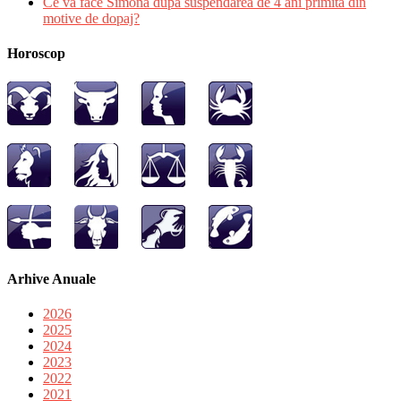
Ce va face Simona dupa suspendarea de 4 ani primita din
motive de dopaj?
Horoscop
Arhive Anuale
2026
2025
2024
2023
2022
2021