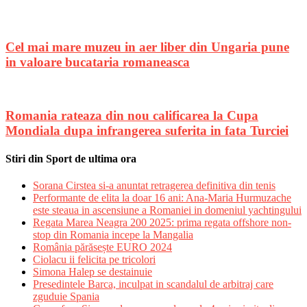
Cel mai mare muzeu in aer liber din Ungaria pune
in valoare bucataria romaneasca
Romania rateaza din nou calificarea la Cupa
Mondiala dupa infrangerea suferita in fata Turciei
Stiri din Sport de ultima ora
Sorana Cirstea si-a anuntat retragerea definitiva din tenis
Performante de elita la doar 16 ani: Ana-Maria Hurmuzache
este steaua in ascensiune a Romaniei in domeniul yachtingului
Regata Marea Neagra 200 2025: prima regata offshore non-
stop din Romania incepe la Mangalia
România părăsește EURO 2024
Ciolacu ii felicita pe tricolori
Simona Halep se destainuie
Presedintele Barca, inculpat in scandalul de arbitraj care
zguduie Spania