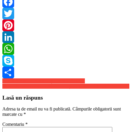
Facebook
Twitter
Pinterest
LinkedIn
WhatsApp
Skype
Navigare
Coronavirusul a închis ediția print a Playboy
Share
Mesaj dur al ambasadorului SUA față de politica Chinei în Covid 19
în
articole
Lasă un răspuns
Adresa ta de email nu va fi publicată.
Câmpurile obligatorii sunt
marcate cu
*
Comentariu
*