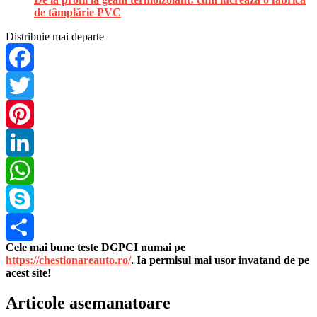
de tâmplărie PVC
Distribuie mai departe
Facebook
Twitter
Pinterest
LinkedIn
WhatsApp
Skype
Cele mai bune teste DGPCI numai pe
Share
https://chestionareauto.ro/
. Ia permisul mai usor invatand de pe
acest site!
Articole asemanatoare