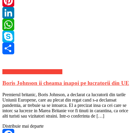
Twitter
Pinterest
LinkedIn
WhatsApp
Skype
Share
Stiri Internationale de ultima ora
Boris Johnson ii cheama inapoi pe lucratorii din UE
Premierul britanic, Boris Johnson, a declarat ca lucratorii din tarile
Uniunii Europene, care au plecat din regat cand s-a declansat
pandemia, ar trebuie sa se intoarca. El a precizat insa ca cei care se
intorc sa lucreze in Marea Britanie vor fi tinuti in carantina, ca orice
alti turisti sau vizitatori straini. Intr-o conferinta de […]
Distribuie mai departe