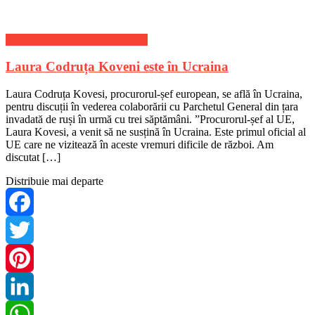
Stiri Internationale de ultima ora
Laura Codruța Koveni este în Ucraina
Laura Codruța Kovesi, procurorul-șef european, se află în Ucraina,
pentru discuții în vederea colaborării cu Parchetul General din țara
invadată de ruși în urmă cu trei săptămâni. ”Procurorul-șef al UE,
Laura Kovesi, a venit să ne susțină în Ucraina. Este primul oficial al
UE care ne vizitează în aceste vremuri dificile de război. Am
discutat […]
Distribuie mai departe
Facebook
Twitter
Pinterest
LinkedIn