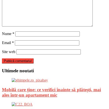
Nume
*
Email
*
Site web
Ultimele noutati
Mobilă care ține: ce verifici înainte să plătești, mai
ales într-un apartament mic