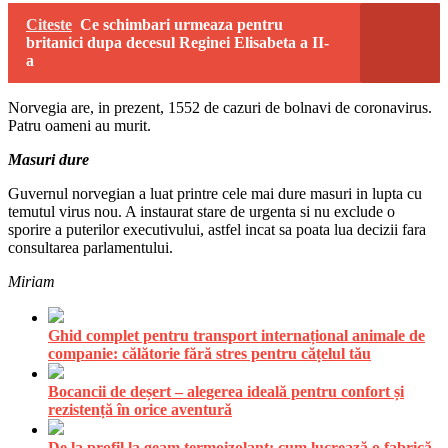
Citeste
Ce schimbari urmeaza pentru
britanici dupa decesul Reginei Elisabeta a II-
a
Norvegia are, in prezent, 1552 de cazuri de bolnavi de coronavirus.
Patru oameni au murit.
Masuri dure
Guvernul norvegian a luat printre cele mai dure masuri in lupta cu
temutul virus nou. A instaurat stare de urgenta si nu exclude o
sporire a puterilor executivului, astfel incat sa poata lua decizii fara
consultarea parlamentului.
Miriam
Ghid complet pentru transport internațional animale de
companie: călătorie fără stres pentru cățelul tău
Bocancii de deșert – alegerea ideală pentru confort și
rezistență în orice aventură
De la profil la geam termoizolant: cum lucrează o fabrică