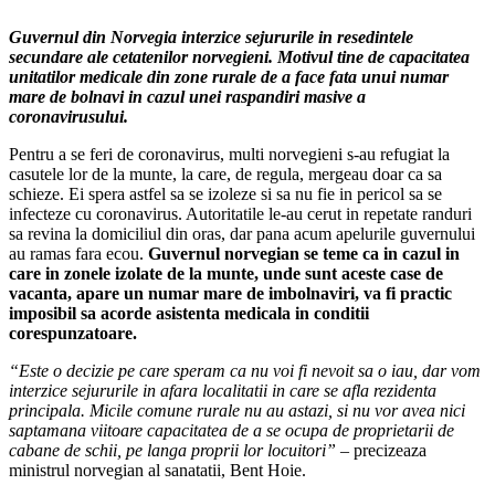
Guvernul din Norvegia interzice sejururile in resedintele
secundare ale cetatenilor norvegieni. Motivul tine de capacitatea
unitatilor medicale din zone rurale de a face fata unui numar
mare de bolnavi in cazul unei raspandiri masive a
coronavirusului.
Pentru a se feri de coronavirus, multi norvegieni s-au refugiat la
casutele lor de la munte, la care, de regula, mergeau doar ca sa
schieze. Ei spera astfel sa se izoleze si sa nu fie in pericol sa se
infecteze cu coronavirus. Autoritatile le-au cerut in repetate randuri
sa revina la domiciliul din oras, dar pana acum apelurile guvernului
au ramas fara ecou.
Guvernul norvegian se teme ca in cazul in
care in zonele izolate de la munte, unde sunt aceste case de
vacanta, apare un numar mare de imbolnaviri, va fi practic
imposibil sa acorde asistenta medicala in conditii
corespunzatoare.
“Este o decizie pe care speram ca nu voi fi nevoit sa o iau, dar vom
interzice sejururile in afara localitatii in care se afla rezidenta
principala. Micile comune rurale nu au astazi, si nu vor avea nici
saptamana viitoare capacitatea de a se ocupa de proprietarii de
cabane de schii, pe langa proprii lor locuitori” –
precizeaza
ministrul norvegian al sanatatii, Bent Hoie.