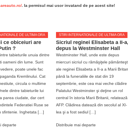
nareauto.ro/
. Ia permisul mai usor invatand de pe acest site!
RNATIONALE DE ULTIMA ORA
STIRI INTERNATIONALE DE ULTIMA ORA
ii ce obiceiuri are
Sicriul reginei Elisabeta a II-a
Putin ?
depus la Westminster Hall
intre tabieturile unuia dintre
Westminster Hall, unde este depus
ti oameni din lume. Sunt
miercuri sicriul cu rămăşiţele pământeşt
a vedere, poate unele fac
ale reginei Elisabeta a II-a a Marii Britan
opaganda Kremlinului. Cat
până la funeraliile de stat din 19
estiute, circula o multime
septembrie, este cea mai veche clădire
ele dintre tabieturile lui
Palatului Westminster şi deţine un rol
a parea ciudate, dar cert
central în istoria Marii Britanii, relatează
edintele Federatiei Ruse se
AFP. Clădirea datează din secolul al XI-
u sfintenie. Inghetata […]
lea şi a fost sediul […]
i departe
Distribuie mai departe