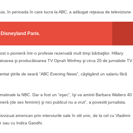
ia, în perioada în care lucra la ABC, a adăugat reţeaua de televiziune.
a Disneyland Paris.
ost o pionieră într-o profesie rezervată mult timp bărbaţilor. Hillary
tatoarea şi producătoarea TV Oprah Winfrey şi circa 20 de jurnaliste TV.
entat ştirile de seară “ABC Evening News”, câştigând un salariu fără
 matinale la NBC. Dar a fost un “eşec”, îşi va aminti Barbara Walters 40
ră (de sex feminin) şi nici publicul nu a vrut”, a povestit jurnalista.
vizual american prin interviurile sale în stil unic, de la cel cu Vladimir
r sau cu Indira Gandhi.