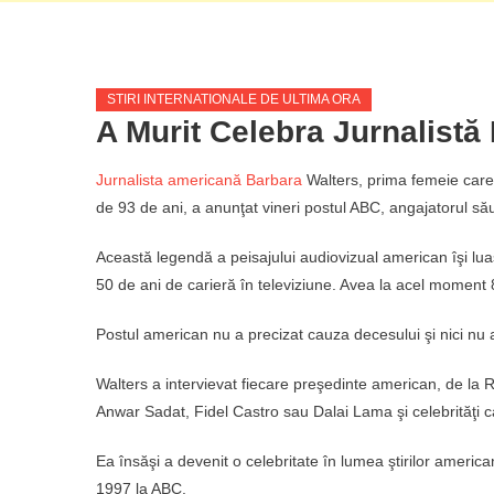
STIRI INTERNATIONALE DE ULTIMA ORA
A Murit Celebra Jurnalistă
Jurnalista americană Barbara
Walters, prima femeie care a
de 93 de ani, a anunţat vineri postul ABC, angajatorul său
Această legendă a peisajului audiovizual american îşi lu
50 de ani de carieră în televiziune. Avea la acel moment 
Postul american nu a precizat cauza decesului şi nici nu 
Walters a intervievat fiecare preşedinte american, de la
Anwar Sadat, Fidel Castro sau Dalai Lama şi celebrităţi ca
Ea însăşi a devenit o celebritate în lumea ştirilor america
1997 la ABC.