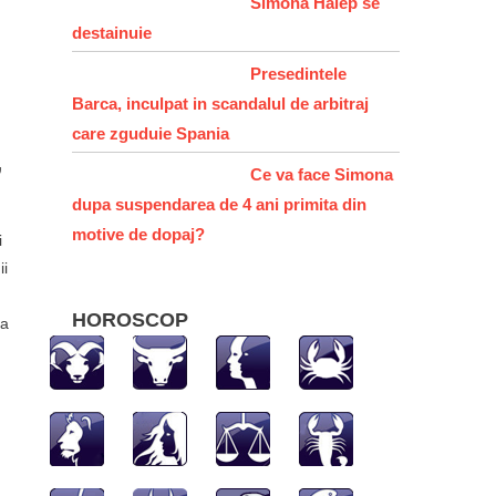
Simona Halep se
destainuie
Presedintele
Barca, inculpat in scandalul de arbitraj
care zguduie Spania
,
Ce va face Simona
dupa suspendarea de 4 ani primita din
motive de dopaj?
i
ii
HOROSCOP
 a