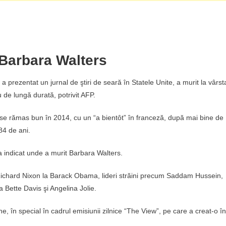
 Barbara Walters
 prezentat un jurnal de ştiri de seară în Statele Unite, a murit la vârst
 de lungă durată, potrivit AFP.
ase rămas bun în 2014, cu un “a bientôt” în franceză, după mai bine de
84 de ani.
a indicat unde a murit Barbara Walters.
 Richard Nixon la Barack Obama, lideri străini precum Saddam Hussein,
 Bette Davis şi Angelina Jolie.
ne, în special în cadrul emisiunii zilnice “The View”, pe care a creat-o în