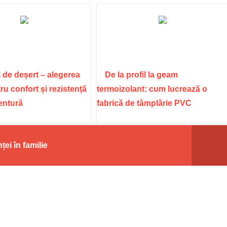
 de deșert – alegerea
De la profil la geam
ru confort și rezistență
termoizolant: cum lucrează o
ventură
fabrică de tâmplărie PVC
ței în familie
re