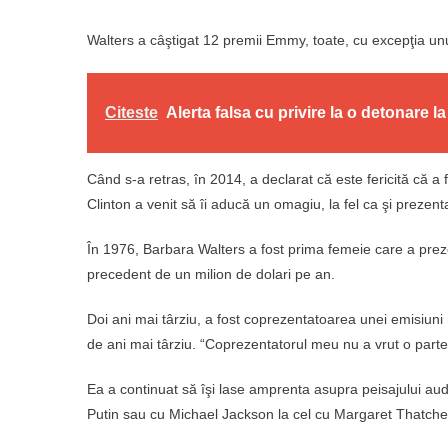
Walters a câştigat 12 premii Emmy, toate, cu excepţia unu
Citeste
Alerta falsa cu privire la o detonare l
Când s-a retras, în 2014, a declarat că este fericită că a f
Clinton a venit să îi aducă un omagiu, la fel ca şi prezen
În 1976, Barbara Walters a fost prima femeie care a prez
precedent de un milion de dolari pe an.
Doi ani mai târziu, a fost coprezentatoarea unei emisiuni
de ani mai târziu. “Coprezentatorul meu nu a vrut o partene
Ea a continuat să îşi lase amprenta asupra peisajului audio
Putin sau cu Michael Jackson la cel cu Margaret Thatche