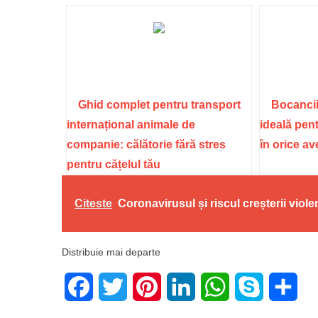
Ghid complet pentru transport
Bocancii
internațional animale de
ideală pent
companie: călătorie fără stres
în orice a
pentru cățelul tău
Citeste
Coronavirusul și riscul creșterii violen
Distribuie mai departe
Facebook
Twitter
Pinterest
LinkedIn
WhatsApp
Skype
Sha