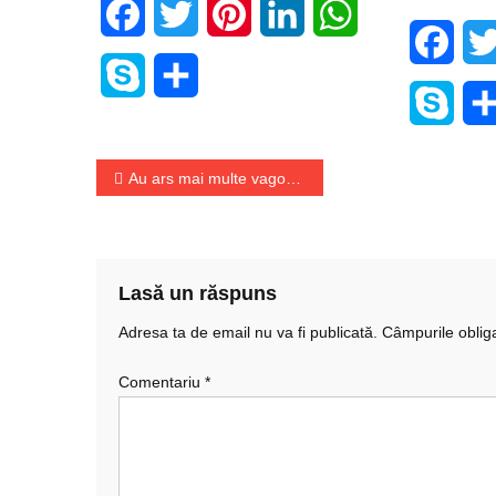
Facebook
Twitter
Pinterest
LinkedIn
WhatsApp
Face
Skype
Share
Skyp
Navigare
Au ars mai multe vagoane de tren pe calea Giulesti
în
articole
Lasă un răspuns
Adresa ta de email nu va fi publicată.
Câmpurile oblig
Comentariu
*