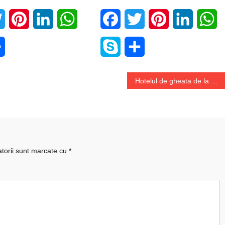
book
Twitter
Pinterest
LinkedIn
WhatsApp
Facebook
Twitter
Pinterest
LinkedIn
W
e
Share
Skype
Share
Hotelul de gheata de la Balea Lac, locul unde multi turisti au ales sa faca Revelionul
atorii sunt marcate cu
*