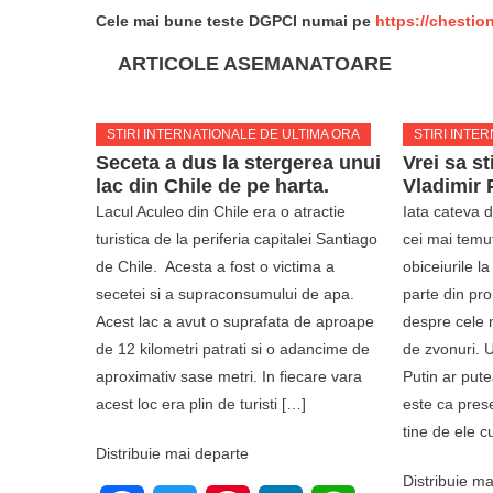
Cele mai bune teste DGPCI numai pe
https://chestio
ARTICOLE ASEMANATOARE
STIRI INTERNATIONALE DE ULTIMA ORA
STIRI INTE
Seceta a dus la stergerea unui
Vrei sa st
lac din Chile de pe harta.
Vladimir 
Lacul Aculeo din Chile era o atractie
Iata cateva d
turistica de la periferia capitalei Santiago
cei mai temu
de Chile. Acesta a fost o victima a
obiceiurile l
secetei si a supraconsumului de apa.
parte din pr
Acest lac a avut o suprafata de aproape
despre cele n
de 12 kilometri patrati si o adancime de
de zvonuri. Un
aproximativ sase metri. In fiecare vara
Putin ar pute
acest loc era plin de turisti […]
este ca pres
tine de ele c
Distribuie mai departe
Distribuie ma