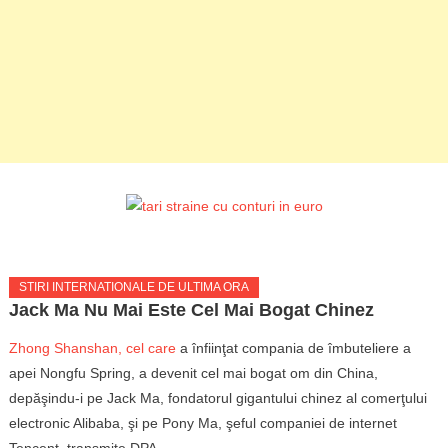
STIRI INTERNATIONALE DE ULTIMA ORA
Jack Ma Nu Mai Este Cel Mai Bogat Chinez
Zhong Shanshan, cel care
a înfiinţat compania de îmbuteliere a
apei Nongfu Spring, a devenit cel mai bogat om din China,
depăşindu-i pe Jack Ma, fondatorul gigantului chinez al comerţului
electronic Alibaba, şi pe Pony Ma, şeful companiei de internet
Tencent, transmite DPA.