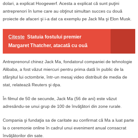
dolari, a explicat Hoogewerf. Acesta a explicat că sunt puţini
antreprenori în lume care au obţinut simultan succes cu două
proiecte de afaceri şi i-a dat ca exemplu pe Jack Ma şi Elon Musk.
Citeste
Statuia fostului premier
Margaret Thatcher, atacată cu ouă
Antreprenorul chinez Jack Ma, fondatorul companiei de tehnologie
Alibaba, a fost văzut miercuri pentru prima dată în public de la
sfârşitul lui octombrie, într-un mesaj video distribuit de media de
stat, relatează Reuters şi dpa.
În filmul de 50 de secunde, Jack Ma (56 de ani) este văzut
adresându-se unui grup de 100 de învăţători din zone rurale.
Compania şi fundaţia sa de caritate au confirmat că Ma a luat parte
la o ceremonie online în cadrul unui eveniment anual consacrat
învăţătorilor din sate.