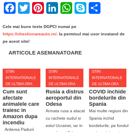
Facebook
Twitter
Pinterest
LinkedIn
WhatsApp
Skype
Share
Cele mai bune teste DGPCI numai pe
https://chestionareauto.ro/
. Ia permisul mai usor invatand de
pe acest site!
ARTICOLE ASEMANATOARE
STIRI
STIRI
STIRI
INTERNATIONALE
INTERNATIONALE
INTERNATIONALE
DE ULTIMA ORA
DE ULTIMA ORA
DE ULTIMA ORA
Cum sunt
Rusia a distrus
COVID inchide
afectate
aeroportul din
bordelurile din
animalele care
Odesa
Spania
traiesc in
Armata rusa a atacat
Mai multe regiuni din
Amazon dupa
cu rachete sudul si
Spania inchid
incendiu
estul Ucrainei, iar in
bordelurile, pe fondul
Arderea Padurii