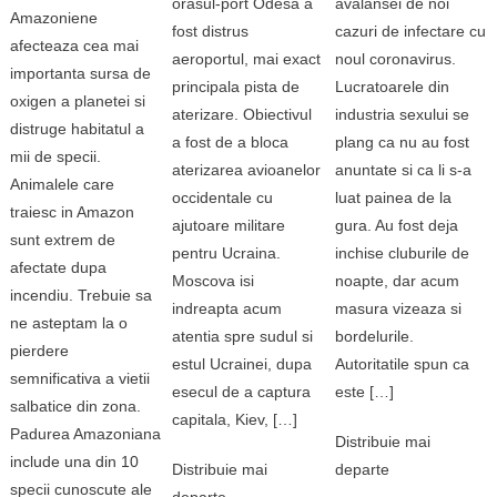
orasul-port Odesa a
avalansei de noi
Amazoniene
fost distrus
cazuri de infectare cu
afecteaza cea mai
aeroportul, mai exact
noul coronavirus.
importanta sursa de
principala pista de
Lucratoarele din
oxigen a planetei si
aterizare. Obiectivul
industria sexului se
distruge habitatul a
a fost de a bloca
plang ca nu au fost
mii de specii.
aterizarea avioanelor
anuntate si ca li s-a
Animalele care
occidentale cu
luat painea de la
traiesc in Amazon
ajutoare militare
gura. Au fost deja
sunt extrem de
pentru Ucraina.
inchise cluburile de
afectate dupa
Moscova isi
noapte, dar acum
incendiu. Trebuie sa
indreapta acum
masura vizeaza si
ne asteptam la o
atentia spre sudul si
bordelurile.
pierdere
estul Ucrainei, dupa
Autoritatile spun ca
semnificativa a vietii
esecul de a captura
este […]
salbatice din zona.
capitala, Kiev, […]
Padurea Amazoniana
Distribuie mai
include una din 10
Distribuie mai
departe
specii cunoscute ale
departe