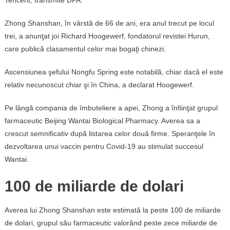
Zhong Shanshan, în vârstă de 66 de ani, era anul trecut pe locul
trei, a anunţat joi Richard Hoogewerf, fondatorul revistei Hurun,
care publică clasamentul celor mai bogaţi chinezi.
Ascensiunea şefului Nongfu Spring este notabilă, chiar dacă el este
relativ necunoscut chiar şi în China, a declarat Hoogewerf.
Pe lângă compania de îmbuteliere a apei, Zhong a înfiinţat grupul
farmaceutic Beijing Wantai Biological Pharmacy. Averea sa a
crescut semnificativ după listarea celor două firme. Speranţele în
dezvoltarea unui vaccin pentru Covid-19 au stimulat succesul
Wantai.
100 de miliarde de dolari
Averea lui Zhong Shanshan este estimată la peste 100 de miliarde
de dolari, grupul său farmaceutic valorând peste zece miliarde de