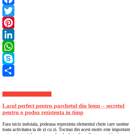
Facebook
Twitter
Pinterest
LinkedIn
WhatsApp
Skype
Share
Stiri Actuale de ultima ora
Lacul perfect pentru parchetul din lemn – secretul
pentru o podea rezistenta in timp
Fara nicio indoiala, podeaua reprezinta elementul cheie care sustine
toata activitatea ta de zi cu zi. Tocmai din acest motiv este important