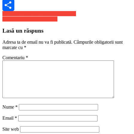
Skype
Navigare
Accident aviatic pe aeroportul Băneasa
Share
Messi, soarta incerta la Barca
în
articole
Lasă un răspuns
Adresa ta de email nu va fi publicată.
Câmpurile obligatorii sunt
marcate cu
*
Comentariu
*
Nume
*
Email
*
Site web