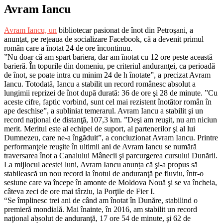
Avram Iancu
Avram Iancu, un
bibliotecar pasionat de înot din Petroşani, a
anunţat, pe rețeaua de socializare Facebook, că a devenit primul
român care a înotat 24 de ore încontinuu.
”Nu doar că am spart bariera, dar am înotat cu 12 ore peste această
barieră. În topurile din domeniu, pe criteriul anduranţei, ca perioadă
de înot, se poate intra cu minim 24 de h înotate”, a precizat Avram
Iancu. Totodată, Iancu a stabilit un record românesc absolut a
lungimii reprizei de înot după durată: 36 de ore şi 28 de minute. ”Cu
aceste cifre, faptic vorbind, sunt cel mai rezistent înotător român în
ape deschise”, a subliniat temerarul. Avram Iancu a stabilit şi un
record naţional de distanţă, 107,3 km. ”Deşi am reuşit, nu am niciun
merit. Meritul este al echipei de suport, al partenerilor şi al lui
Dumnezeu, care ne-a îngăduit”, a concluzionat Avram Iancu. Printre
performanţele reuşite în ultimii ani de Avram Iancu se numără
traversarea înot a Canalului Mânecii şi parcurgerea cursului Dunării.
La mijlocul acestei luni, Avram Iancu anunța că şi-a propus să
stabilească un nou record la înotul de anduranţă pe fluviu, într-o
sesiune care va începe în amonte de Moldova Nouă şi se va încheia,
câteva zeci de ore mai târziu, la Porţile de Fier I.
“Se împlinesc trei ani de când am înotat în Dunăre, stabilind o
premieră mondială. Mai înainte, în 2016, am stabilit un record
naţional absolut de anduranţă, 17 ore 54 de minute, şi 62 de