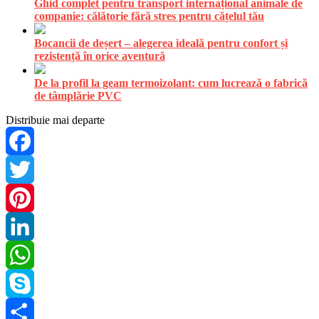
Ghid complet pentru transport internațional animale de
companie: călătorie fără stres pentru cățelul tău
Bocancii de deșert – alegerea ideală pentru confort și
rezistență în orice aventură
De la profil la geam termoizolant: cum lucrează o fabrică
de tâmplărie PVC
Distribuie mai departe
Facebook
Twitter
Pinterest
LinkedIn
WhatsApp
Skype