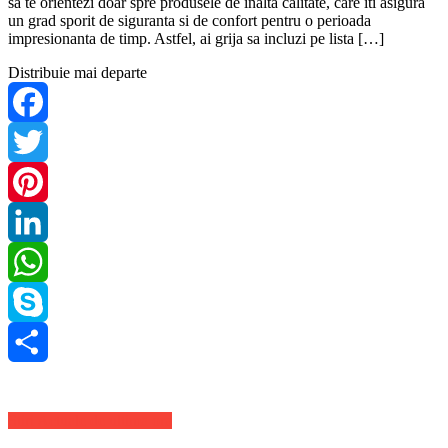
sa te orientezi doar spre produsele de inalta calitate, care iti asigura
un grad sporit de siguranta si de confort pentru o perioada
impresionanta de timp. Astfel, ai grija sa incluzi pe lista […]
Distribuie mai departe
Facebook
Twitter
Pinterest
LinkedIn
WhatsApp
Skype
Share
Stiri Actuale de ultima ora