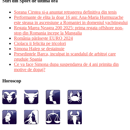
Stiri din Sport de ultima ora
Sorana Cirstea si-a anuntat retragerea definitiva din tenis
Performante de elita la doar 16 ani: Ana-Maria Hurmuzache
este steaua in ascensiune a Romaniei in domeniul yachtingului
Regata Marea Neagra 200 2025: prima regata offshore non-
stop din Romania incepe la Mangalia
România părăsește EURO 2024
Ciolacu ii felicita pe tricolori
Simona Halep se destainuie
Presedintele Barca, inculpat in scandalul de arbitraj care
zguduie Spania
Ce va face Simona dupa suspendarea de 4 ani primita din
motive de dopaj?
Horoscop