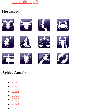
motive de dopaj?
Horoscop
Arhive Anuale
2026
2025
2024
2023
2022
2021
2020