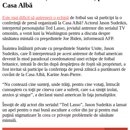
Casa Albă
Este mai dificil să antrenezi o echipă
de fotbal sau să participi la o
conferinţă de presă organizată la Casa Albă? Actorul Jason Sudeikis,
interpretul personajului Ted Lasso, jovialul antrenor din serialul TV
omonim, a venit luni la Washington pentru a discuta despre
sănătatea mintală cu preşedintele Joe Biden, informează AFP.
Înaintea întâlnirii private cu preşedintele Statelor Unite, Jason
Sudeikis, care îl interpretează pe acest antrenor de fotbal american
devenit în mod paradoxal coordonatorul unei echipe de fotbal
britanice, intrată în declin după despărţirea de foştii săi proprietari, a
fost invitat să participe la conferinţa de presă zilnică a purtătoarei de
cuvânt de la Casa Albă, Karine Jean-Pierre.
“Nu contează cine sunteţi, unde trăiţi, pentru cine votaţi, întrucât
cunoaştem cu toţii pe cineva care a suferit, care s-a simţit izolat,
anxios şi singur”, a declarat starul american în faţa jurnaliştilor.
Însoţit de alţi actori din serialul “Ted Lasso”, Jason Sudeikis a lansat
un apel pentru o mai bună ascultare a celor din jur şi pentru mai
puţină stigmatizare în ceea ce priveşte problemele de sănătate
mintală.