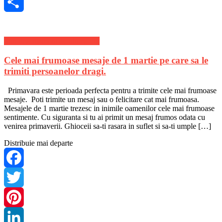
Skype
Share
Stiri divertisment de ultima ora
Cele mai frumoase mesaje de 1 martie pe care sa le
trimiti persoanelor dragi.
Primavara este perioada perfecta pentru a trimite cele mai frumoase
mesaje. Poti trimite un mesaj sau o felicitare cat mai frumoasa.
Mesajele de 1 martie trezesc in inimile oamenilor cele mai frumoase
sentimente. Cu siguranta si tu ai primit un mesaj frumos odata cu
venirea primaverii. Ghioceii sa-ti rasara in suflet si sa-ti umple […]
Distribuie mai departe
Facebook
Twitter
Pinterest