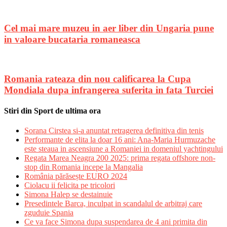
Cel mai mare muzeu in aer liber din Ungaria pune
in valoare bucataria romaneasca
Romania rateaza din nou calificarea la Cupa
Mondiala dupa infrangerea suferita in fata Turciei
Stiri din Sport de ultima ora
Sorana Cirstea si-a anuntat retragerea definitiva din tenis
Performante de elita la doar 16 ani: Ana-Maria Hurmuzache
este steaua in ascensiune a Romaniei in domeniul yachtingului
Regata Marea Neagra 200 2025: prima regata offshore non-
stop din Romania incepe la Mangalia
România părăsește EURO 2024
Ciolacu ii felicita pe tricolori
Simona Halep se destainuie
Presedintele Barca, inculpat in scandalul de arbitraj care
zguduie Spania
Ce va face Simona dupa suspendarea de 4 ani primita din