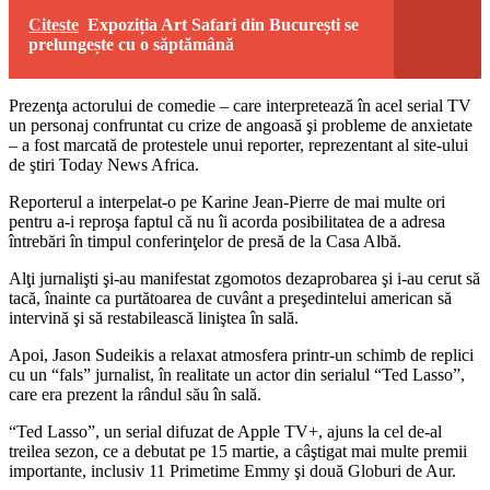
Citeste
Expoziția Art Safari din București se
prelungește cu o săptămână
Prezenţa actorului de comedie – care interpretează în acel serial TV
un personaj confruntat cu crize de angoasă şi probleme de anxietate
– a fost marcată de protestele unui reporter, reprezentant al site-ului
de ştiri Today News Africa.
Reporterul a interpelat-o pe Karine Jean-Pierre de mai multe ori
pentru a-i reproşa faptul că nu îi acorda posibilitatea de a adresa
întrebări în timpul conferinţelor de presă de la Casa Albă.
Alţi jurnalişti şi-au manifestat zgomotos dezaprobarea şi i-au cerut să
tacă, înainte ca purtătoarea de cuvânt a preşedintelui american să
intervină şi să restabilească liniştea în sală.
Apoi, Jason Sudeikis a relaxat atmosfera printr-un schimb de replici
cu un “fals” jurnalist, în realitate un actor din serialul “Ted Lasso”,
care era prezent la rândul său în sală.
“Ted Lasso”, un serial difuzat de Apple TV+, ajuns la cel de-al
treilea sezon, ce a debutat pe 15 martie, a câştigat mai multe premii
importante, inclusiv 11 Primetime Emmy şi două Globuri de Aur.