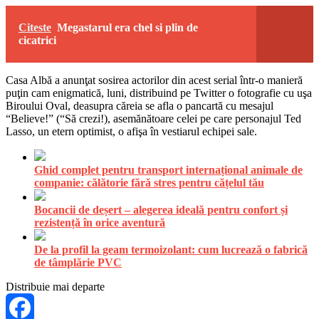
Citeste
Megastarul era chel si plin de
cicatrici
Casa Albă a anunţat sosirea actorilor din acest serial într-o manieră
puţin cam enigmatică, luni, distribuind pe Twitter o fotografie cu uşa
Biroului Oval, deasupra căreia se afla o pancartă cu mesajul
“Believe!” (“Să crezi!), asemănătoare celei pe care personajul Ted
Lasso, un etern optimist, o afişa în vestiarul echipei sale.
Ghid complet pentru transport internațional animale de
companie: călătorie fără stres pentru cățelul tău
Bocancii de deșert – alegerea ideală pentru confort și
rezistență în orice aventură
De la profil la geam termoizolant: cum lucrează o fabrică
de tâmplărie PVC
Distribuie mai departe