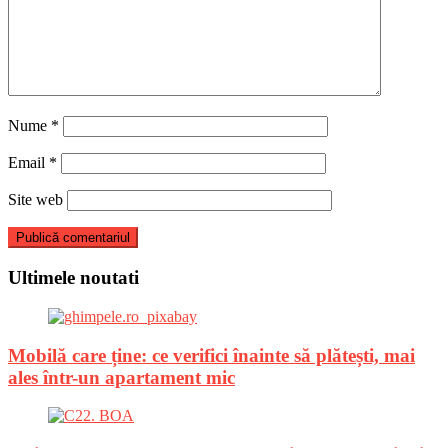
Nume
*
Email
*
Site web
Ultimele noutati
Mobilă care ține: ce verifici înainte să plătești, mai
ales într-un apartament mic