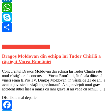
LinkedIn
WhatsApp
Skype
Share
Stiri divertisment de ultima ora
Dragoș Moldovan din echipa lui Tudor Chirilă a
câștigat Vocea României
Concurentul Dragoș Moldovan din echipa lui Tudor Chirilă este
noul câștigător al concursului Vocea României, în finala difuzată
vineri seară la Pro TV. Dragoș Moldovan, în vârstă de 21 de ani, a
avut o poveste de viață impresionantă. A supraviețuit unui grav
accident rutier însă a rămas cu răni grave și nu vede cu ochiul […]
Distribuie mai departe