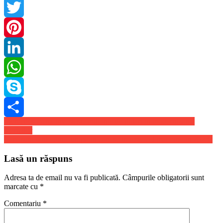
Facebook
Twitter
Pinterest
LinkedIn
WhatsApp
Skype
Navigare
Mercedes-Benz investeste miliarde de dolari in modernizarea
Share
fabricilor
în
Care sunt tarile din Europa in care se traieste cel mai bine in 2023?
articole
Lasă un răspuns
Adresa ta de email nu va fi publicată.
Câmpurile obligatorii sunt
marcate cu
*
Comentariu
*