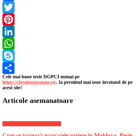
Facebook
Twitter
Pinterest
LinkedIn
WhatsApp
Skype
Cele mai bune teste DGPCI numai pe
Share
https://chestionareauto.ro/
. Ia permisul mai usor invatand de pe
acest site!
Articole asemanatoare
Stiri divertisment de ultima ora
Cum se trasează marcajele rutiere în Moldova. Peste