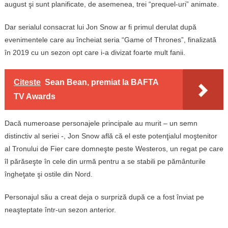
august şi sunt planificate, de asemenea, trei “prequel-uri” animate.
Dar serialul consacrat lui Jon Snow ar fi primul derulat după
evenimentele care au încheiat seria “Game of Thrones”, finalizată
în 2019 cu un sezon opt care i-a divizat foarte mult fanii.
Citeste
Sean Bean, premiat la BAFTA
TV Awards
Dacă numeroase personajele principale au murit – un semn
distinctiv al seriei -, Jon Snow află că el este potenţialul moştenitor
al Tronului de Fier care domneşte peste Westeros, un regat pe care
îl părăseşte în cele din urmă pentru a se stabili pe pământurile
îngheţate şi ostile din Nord.
Personajul său a creat deja o surpriză după ce a fost înviat pe
neaşteptate într-un sezon anterior.