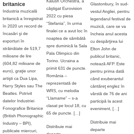
Kalush Orchestra, a
britanice
Glastonbury, în sud-
câştigat Eurovision
Industria muzicală
vestul Angliei, pentru
2022 cu piesa
britanică a înregistrat
legendarul festival de
“Stefania”, în urma
în 2020 un record de
muzică, care se va
finalei ce a avut loc în
încasări şi de
încheia anul acesta
noaptea de sâmbătă
exporturi în
cu despărţirea lui
spre duminică la Sala
străinătate de 519,7
Elton John de
Pala Olimpico din
milioane de lire
publicul britanic,
Torino. Ucraina a
(604,82 milioane de
notează AFP. Este
primit 631 de puncte.
euro), graţie unor
pentru prima dată
România –
artişti ca Dua Lipa,
când exuberantul
reprezentată de
Harry Styles sau The
cântăreţ englez în
WRS, cu melodia
Beatles. Potrivit
vârstă de 76 de ani
“Llamame” – s-a
datelor Industriei
participă la acest
clasat pe locul 18, cu
Fonografice Britanice
eveniment, […]
65 de puncte. […]
(British Phonographic
Distribuie mai
Industry – BPI),
Distribuie mai
departe
publicate miercuri,