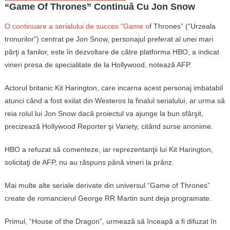
“Game Of Thrones” Continuă Cu Jon Snow
O continuare a serialului de succes “Game o
f Thrones” (“Urzeala
tronurilor”) centrat pe Jon Snow, personajul preferat al unei mari
părţi a fanilor, este în dezvoltare de către platforma HBO, a indicat
vineri presa de specialitate de la Hollywood, notează AFP.
Actorul britanic Kit Harington, care incarna acest personaj imbatabil
atunci când a fost exilat din Westeros la finalul serialului, ar urma să
reia rolul lui Jon Snow dacă proiectul va ajunge la bun sfârşit,
precizează Hollywood Reporter şi Variety, citând surse anonime.
HBO a refuzat să comenteze, iar reprezentanţii lui Kit Harington,
solicitaţi de AFP, nu au răspuns până vineri la prânz.
Mai multe alte seriale derivate din universul “Game of Thrones”
create de romancierul George RR Martin sunt deja programate.
Primul, “House of the Dragon”, urmează să înceapă a fi difuzat în