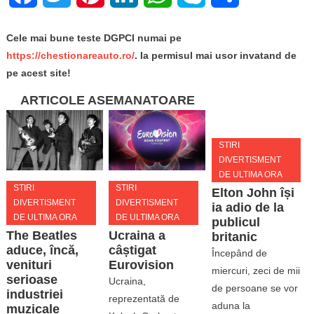
Cele mai bune teste DGPCI numai pe
https://chestionareauto.ro/
. Ia permisul mai usor invatand de
pe acest site!
ARTICOLE ASEMANATOARE
STIRI
DIVERTISMENT
DE ULTIMA ORA
STIRI
STIRI
Elton John își
DIVERTISMENT
DIVERTISMENT
ia adio de la
DE ULTIMA ORA
DE ULTIMA ORA
publicul
The Beatles
Ucraina a
britanic
aduce, încă,
câștigat
Începând de
venituri
Eurovision
miercuri, zeci de mii
serioase
Ucraina,
de persoane se vor
industriei
reprezentată de
aduna la
muzicale