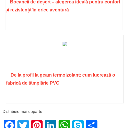
Bocancii de deșert – alegerea ideală pentru confort
și rezistență în orice aventură
De la profil la geam termoizolant: cum lucrează o
fabrică de tâmplărie PVC
Distribuie mai departe
Facebook
Twitter
Pinterest
LinkedIn
WhatsApp
Skype
Share