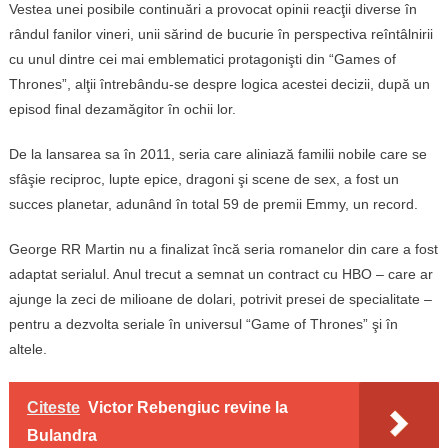
Vestea unei posibile continuări a provocat opinii reacţii diverse în
rândul fanilor vineri, unii sărind de bucurie în perspectiva reîntâlnirii
cu unul dintre cei mai emblematici protagonişti din “Games of
Thrones”, alţii întrebându-se despre logica acestei decizii, după un
episod final dezamăgitor în ochii lor.
De la lansarea sa în 2011, seria care aliniază familii nobile care se
sfâşie reciproc, lupte epice, dragoni şi scene de sex, a fost un
succes planetar, adunând în total 59 de premii Emmy, un record.
George RR Martin nu a finalizat încă seria romanelor din care a fost
adaptat serialul. Anul trecut a semnat un contract cu HBO – care ar
ajunge la zeci de milioane de dolari, potrivit presei de specialitate –
pentru a dezvolta seriale în universul “Game of Thrones” şi în
altele.
Citeste
Victor Rebengiuc revine la
Bulandra