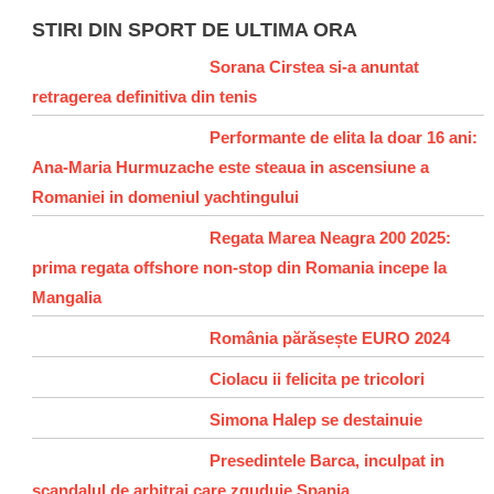
STIRI DIN SPORT DE ULTIMA ORA
Sorana Cirstea si-a anuntat
retragerea definitiva din tenis
Performante de elita la doar 16 ani:
Ana-Maria Hurmuzache este steaua in ascensiune a
Romaniei in domeniul yachtingului
Regata Marea Neagra 200 2025:
prima regata offshore non-stop din Romania incepe la
Mangalia
România părăsește EURO 2024
Ciolacu ii felicita pe tricolori
Simona Halep se destainuie
Presedintele Barca, inculpat in
scandalul de arbitraj care zguduie Spania