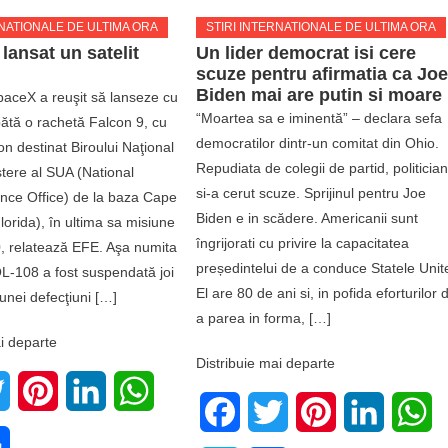
RNATIONALE DE ULTIMA ORA
STIRI INTERNATIONALE DE ULTIMA ORA
lansat un satelit
Un lider democrat isi cere
scuze pentru afirmatia ca Jo
Biden mai are putin si moare
ceX a reuşit să lanseze cu
“Moartea sa e iminentă” – declara sefa
tă o rachetă Falcon 9, cu
democratilor dintr-un comitat din Ohio.
ion destinat Biroului Naţional
Repudiata de colegii de partid, politicia
ere al SUA (National
si-a cerut scuze. Sprijinul pentru Joe
ce Office) de la baza Cape
Biden e in scădere. Americanii sunt
orida), în ultima sa misiune
îngrijorati cu privire la capacitatea
, relatează EFE. Aşa numita
președintelui de a conduce Statele Unit
-108 a fost suspendată joi
El are 80 de ani si, in pofida eforturilor 
unei defecţiuni […]
a parea in forma, […]
i departe
Distribuie mai departe
book
Twitter
Pinterest
LinkedIn
WhatsApp
Facebook
Twitter
Pinterest
LinkedIn
W
e
Share