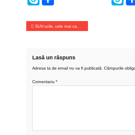
Navigare
SUV-urile, cele mai cautate masini second Germania pentru familii
în
articole
Lasă un răspuns
Adresa ta de email nu va fi publicată.
Câmpurile oblig
Comentariu
*