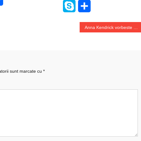
Skype
Share
Anna Kendrick vorbeste despre ce se intampla pe platourile de filmarea francizei Twilight
atorii sunt marcate cu
*