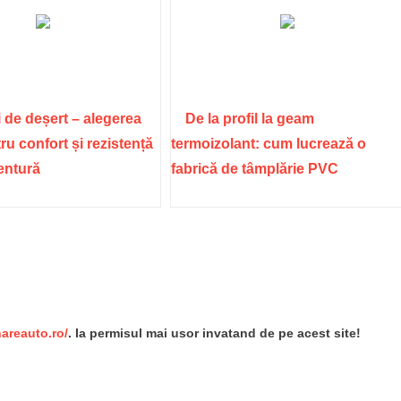
 de deșert – alegerea
De la profil la geam
ru confort și rezistență
termoizolant: cum lucrează o
ventură
fabrică de tâmplărie PVC
re
nareauto.ro/
. Ia permisul mai usor invatand de pe acest site!