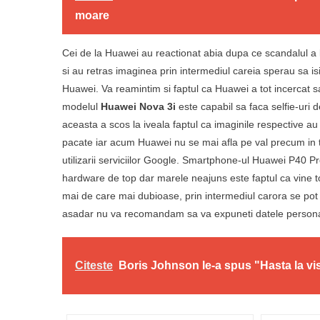
moare
Cei de la Huawei au reactionat abia dupa ce scandalul a 
si au retras imaginea prin intermediul careia sperau sa isi 
Huawei. Va reamintim si faptul ca Huawei a tot incercat sa-
modelul
Huawei Nova 3i
este capabil sa faca selfie-uri 
aceasta a scos la iveala faptul ca imaginile respective au
pacate iar acum Huawei nu se mai afla pe val precum in tr
utilizarii serviciilor Google. Smartphone-ul Huawei P40 Pr
hardware de top dar marele neajuns este faptul ca vine tot
mai de care mai dubioase, prin intermediul carora se pot i
asadar nu va recomandam sa va expuneti datele personal
Citeste
Boris Johnson le-a spus "Hasta la vist