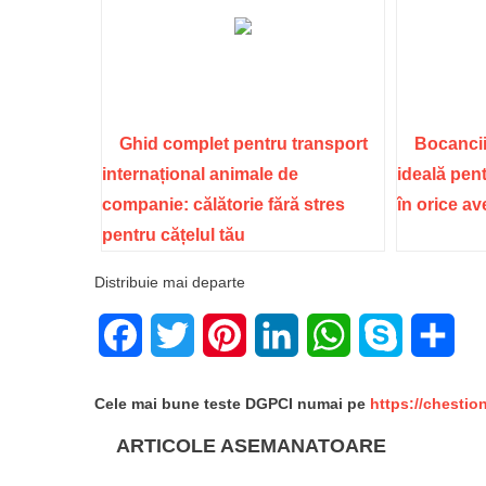
Ghid complet pentru transport
Bocancii
internațional animale de
ideală pent
companie: călătorie fără stres
în orice a
pentru cățelul tău
Distribuie mai departe
Facebook
Twitter
Pinterest
LinkedIn
WhatsApp
Skype
Sha
Cele mai bune teste DGPCI numai pe
https://chestio
ARTICOLE ASEMANATOARE