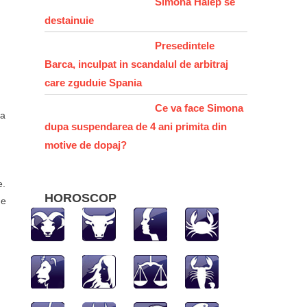
Simona Halep se
destainuie
Presedintele
e
Barca, inculpat in scandalul de arbitraj
care zguduie Spania
Ce va face Simona
na
dupa suspendarea de 4 ani primita din
motive de dopaj?
e.
HOROSCOP
de
hatsApp