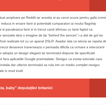
luat amploare pe Reddit iar acestia si-au cerut scuze pentru gafa comi
induca in eroare fanii si potentialii cumparatori ai noului flagship
si pacaleasca fanii si in trecut cand afirmau cu tarie faptul ca
de senzatie desi o imagine de tip “behind the sences” i-a dat de gol iar
 fost realizate tot cu un aparat DSLR. Asadar iata ca istoria se repeta di
ecut deoarece traverseaza o perioada dificila ca urmare a interzicerii
o adopta un design elegant iar terminalul dispune de specificatii
 fara aplicatiile Google preinstalate. Desigur ca exista tutoriale care
nstala dar ulterior terminalul va rula intr-un mediu complet nesigur,
e in mod inutil.
a, baby" deputaților britanici