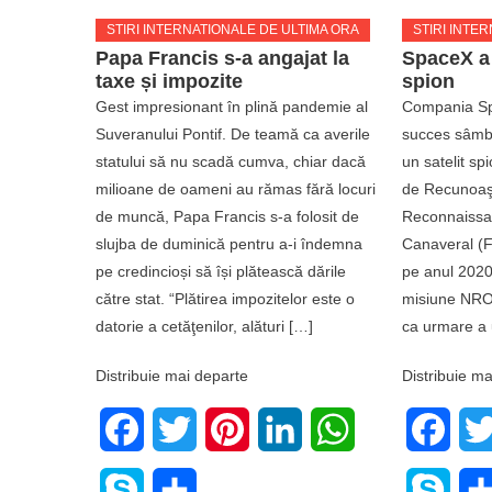
STIRI INTERNATIONALE DE ULTIMA ORA
STIRI INTE
Papa Francis s-a angajat la
SpaceX a 
taxe și impozite
spion
Gest impresionant în plină pandemie al
Compania Spa
Suveranului Pontif. De teamă ca averile
succes sâmbă
statului să nu scadă cumva, chiar dacă
un satelit sp
milioane de oameni au rămas fără locuri
de Recunoaşt
de muncă, Papa Francis s-a folosit de
Reconnaissan
slujba de duminică pentru a-i îndemna
Canaveral (Fl
pe credincioși să își plătească dările
pe anul 2020
către stat. “Plătirea impozitelor este o
misiune NROL
datorie a cetăţenilor, alături […]
ca urmare a 
Distribuie mai departe
Distribuie ma
Facebook
Twitter
Pinterest
LinkedIn
WhatsApp
Face
Skype
Share
Skyp