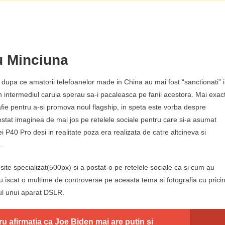
u Minciuna
ii dupa ce amatorii telefoanelor made in China au mai fost “sanctionati” 
prin intermediul caruia sperau sa-i pacaleasca pe fanii acestora. Mai exact
ie pentru a-si promova noul flagship, in speta este vorba despre
tat imaginea de mai jos pe retelele sociale pentru care si-a asumat
i P40 Pro desi in realitate poza era realizata de catre altcineva si
.
site specializat(500px) si a postat-o pe retelele sociale ca si cum au
au iscat o multime de controverse pe aceasta tema si fotografia cu prici
rul unui aparat DSLR.
ru afirmatia ca Joe Biden mai are putin si