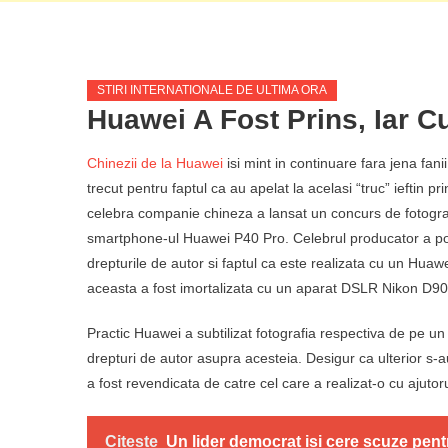
STIRI INTERNATIONALE DE ULTIMA ORA
Huawei A Fost Prins, Iar C
Chinezii de la Huawei
isi mint in continuare fara jena fan
trecut pentru faptul ca au apelat la acelasi “truc” ieftin 
celebra companie chineza a lansat un concurs de fotograf
smartphone-ul Huawei P40 Pro. Celebrul producator a pos
drepturile de autor si faptul ca este realizata cu un Huawe
aceasta a fost imortalizata cu un aparat DSLR Nikon D90
Practic Huawei a subtilizat fotografia respectiva de pe un 
drepturi de autor asupra acesteia. Desigur ca ulterior s-
a fost revendicata de catre cel care a realizat-o cu ajuto
Citeste
Un lider democrat isi cere scuze pent