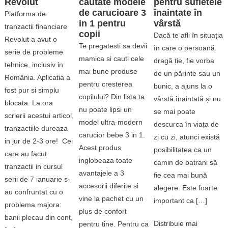
Revolut
cautate modele
pentru sufletele
de carucioare 3
înaintate în
Platforma de
in 1 pentru
vârstă
tranzactii financiare
copii
Dacă te afli în situația
Revolut a avut o
Te pregatesti sa devii
în care o persoană
serie de probleme
mamica si cauti cele
dragă ție, fie vorba
tehnice, inclusiv in
mai bune produse
de un părinte sau un
România. Aplicatia a
pentru cresterea
bunic, a ajuns la o
fost pur si simplu
copilului? Din lista ta
vârstă înaintată și nu
blocata. La ora
nu poate lipsi un
se mai poate
scrierii acestui articol,
model ultra-modern
descurca în viața de
tranzactiile dureaza
carucior bebe 3 in 1.
zi cu zi, atunci există
in jur de 2-3 ore! Cei
Acest produs
posibilitatea ca un
care au facut
inglobeaza toate
camin de batrani să
tranzactii in cursul
avantajele a 3
fie cea mai bună
serii de 7 ianuarie s-
accesorii diferite si
alegere. Este foarte
au confruntat cu o
vine la pachet cu un
important ca […]
problema majora:
plus de confort
banii plecau din cont,
Distribuie mai
pentru tine. Pentru ca