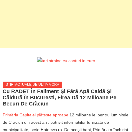
STIRI ACTUALE DE ULTIMA ORA
Cu RADET În Faliment Și Fără Apă Caldă Și
Căldură În București, Firea Dă 12 Milioane Pe
Becuri De Crăciun
Primăria Capitalei plătește
aproape
12 milioane lei pentru luminițele
de Crăciun
din
acest
an
, potrivit informațiilor furnizate de
municipalitate, scrie Hotnews.ro. De acești
bani, Primăria
a închiriat