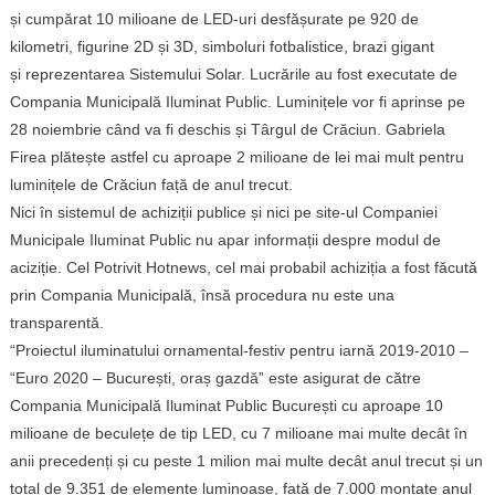
și cumpărat 10 milioane de LED-
uri
desfășurate pe 920 de
kilometri, figurine 2D și 3D, simboluri fotbalistice, brazi gigant
și
reprezentarea
Sistemului
Solar. Lucrările au fost executate de
Compania Municipală Iluminat Public. Luminițele vor
fi
aprinse pe
28 noiembrie când
va
fi
deschis
și Târgul de Crăciun. Gabriela
Firea plătește astfel cu aproape 2 milioane de lei mai mult pentru
luminițele de Crăciun față de anul trecut.
Nici în sistemul de achiziții publice și nici pe site-ul Companiei
Municipale Iluminat Public nu apar informații despre modul de
aciziție. Cel Potrivit Hotnews, cel mai probabil achiziția a fost făcută
prin Compania Municipală, însă procedura nu este una
transparentă.
“Proiectul iluminatului ornamental-festiv pentru iarnă 2019-2010 –
“Euro 2020 – București, oraș gazdă” este asigurat de către
Compania Municipală Iluminat Public București cu aproape 10
milioane de beculețe de
tip
LED, cu 7 milioane
mai
multe
decât în
anii precedenți și cu
peste
1 milion mai multe decât anul trecut și un
total de 9.351 de elemente luminoase, față de 7.000 montate anul