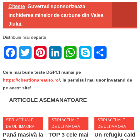
Citeste
Guvernul sponsorizeaza
inchiderea minelor de carbune din Valea
Jiului.
Distribuie mai departe
Facebook
Twitter
Pinterest
LinkedIn
WhatsApp
Skype
Share
Cele mai bune teste DGPCI numai pe
https://chestionareauto.ro/
. Ia permisul mai usor invatand de
pe acest site!
ARTICOLE ASEMANATOARE
STIRI ACTUALE
STIRI ACTUALE
STIRI ACTUALE
DE ULTIMA ORA
DE ULTIMA ORA
DE ULTIMA ORA
Pană masivă la
TOP 3 cele mai
Un refugiu cald