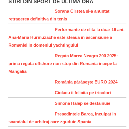
STIRI DIN SPORT DE ULTIMA ORA
Sorana Cirstea si-a anuntat
retragerea definitiva din tenis
Performante de elita la doar 16 ani:
Ana-Maria Hurmuzache este steaua in ascensiune a
Romaniei in domeniul yachtingului
Regata Marea Neagra 200 2025:
prima regata offshore non-stop din Romania incepe la
Mangalia
România părăsește EURO 2024
Ciolacu ii felicita pe tricolori
Simona Halep se destainuie
Presedintele Barca, inculpat in
scandalul de arbitraj care zguduie Spania