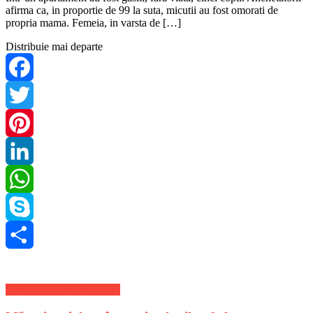
afirma ca, in proportie de 99 la suta, micutii au fost omorati de
propria mama. Femeia, in varsta de […]
Distribuie mai departe
Facebook
Twitter
Pinterest
LinkedIn
WhatsApp
Skype
Share
Stiri Actuale de ultima ora