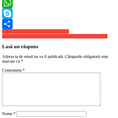
LinkedIn
WhatsApp
Skype
Navigare
Top haine pentru colectia oricarui barbat
Share
Covid 19 ar fi făcut cel puțin 5 MILIOANE de decese în China
în
articole
Lasă un răspuns
Adresa ta de email nu va fi publicată.
Câmpurile obligatorii sunt
marcate cu
*
Comentariu
*
Nume
*