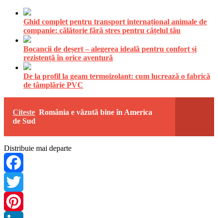
Ghid complet pentru transport internațional animale de
companie: călătorie fără stres pentru cățelul tău
Bocancii de deșert – alegerea ideală pentru confort și
rezistență în orice aventură
De la profil la geam termoizolant: cum lucrează o fabrică
de tâmplărie PVC
Citeste
România e văzută bine în America
de Sud
Distribuie mai departe
Facebook
Twitter