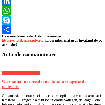
Pinterest
LinkedIn
WhatsApp
Skype
Cele mai bune teste DGPCI numai pe
Share
https://chestionareauto.ro/
. Ia permisul mai usor invatand de pe
acest site!
Articole asemanatoare
Stiri Actuale de ultima ora
Germania in stare de soc dupa o tragedie de
nedescris
O mama si-a omorat cinci din cei sase copii, dupa care s-a aruncat in
fata trenului. Tragedia a avut loc in orasul Solingen, de langa Koln.
Intr-un apartament au fost gasiti, fara viata, cinci copii. Anchetatorii