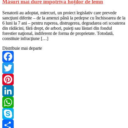
Măsuri mai dure împotriva hoților de lemn
Senatorii au adoptat, miercuri, un proiect legislativ care prevede
sancţiuni diferite – de la amenzi până la pedepse cu închisoarea de la
6 luni la 7 ani – pentru ruperea, distrugerea, degradarea ori scoaterea
din rădăcini, fără drept, de arbori, puieţi sau lăstari din fondul
forestier naţional, indiferent de forma de proprietate. Totodată,
constituie infracţiune […]
Distribuie mai departe
Facebook
Twitter
Pinterest
LinkedIn
WhatsApp
Skype