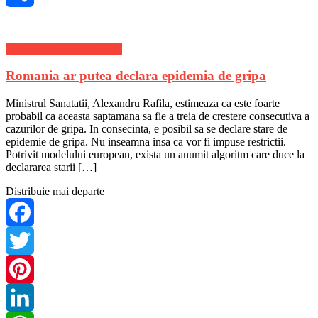
Share
Stiri Actuale de ultima ora
Romania ar putea declara epidemia de gripa
Ministrul Sanatatii, Alexandru Rafila, estimeaza ca este foarte
probabil ca aceasta saptamana sa fie a treia de crestere consecutiva a
cazurilor de gripa. In consecinta, e posibil sa se declare stare de
epidemie de gripa. Nu inseamna insa ca vor fi impuse restrictii.
Potrivit modelului european, exista un anumit algoritm care duce la
declararea starii […]
Distribuie mai departe
Facebook
Twitter
Pinterest