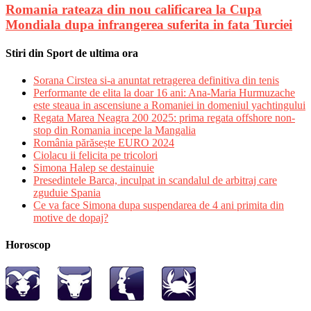
Romania rateaza din nou calificarea la Cupa
Mondiala dupa infrangerea suferita in fata Turciei
Stiri din Sport de ultima ora
Sorana Cirstea si-a anuntat retragerea definitiva din tenis
Performante de elita la doar 16 ani: Ana-Maria Hurmuzache
este steaua in ascensiune a Romaniei in domeniul yachtingului
Regata Marea Neagra 200 2025: prima regata offshore non-
stop din Romania incepe la Mangalia
România părăsește EURO 2024
Ciolacu ii felicita pe tricolori
Simona Halep se destainuie
Presedintele Barca, inculpat in scandalul de arbitraj care
zguduie Spania
Ce va face Simona dupa suspendarea de 4 ani primita din
motive de dopaj?
Horoscop