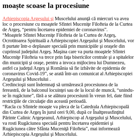
moaște scoase la procesiune
Arhiepiscopia Argeşului şi
Muscelului anunţă că miercuri va avea
loc o procesiune cu moaştele Sfintei Muceniţe Filofteia de la Curtea
de Argeş, “pentru încetarea epidemiei de coronavirus”.
“Moaştele Sfintei Muceniţe Filofteia de la Curtea de Argeş,
Ocrotitoarea Spirituală a Arhiepiscopiei Argeşului şi Muscelului, vor
fi purtate într-o deplasare specială prin municipiile şi oraşele din
cuprinsul judeţului Argeş. Maşina care va purta moaştele Sfintei
Muceniţe Filofteia va trece prin faţa bisericilor centrale şi a spitalelor
din municipii şi oraşe, pentru a invoca mijlocirea lui Dumnezeu,
astfel ca judeţul Argeş şi România să fie izbăvite de epidemia de
coronavirus Covid-19”, se arată într-un comunicat al Arhiepiscopiei
Argeşului şi Muscelului .
Credincioşii sunt îndemnaţi să urmărească procesiunea de la
fereastră, de la balconul locuinţei sau de la locul de muncă, “unindu-
se în rugăciune”, fără a se alătura procesiunii în vreun fel, date fiind
restricţiile de circulaţie din această perioadă.
“Racla cu Sfintele moaşte va pleca de la Catedrala Arhiepiscopală
din Curtea de Argeş în jurul orei 9,00, după ce Înaltpreasfinţitul
Părinte Calinic Argeşeanul, Arhiepiscop al Argeşului şi Muscelului,
va rosti Rugăciunea specială pentru încetarea epidemiei şi
Rugăciunea către Sfânta Muceniţă Filofteia”, mai informează
Arhiepiscopia Argeşului şi Muscelului.