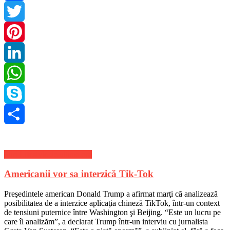
Facebook
Twitter
Pinterest
LinkedIn
WhatsApp
Skype
Share
Stiri Lifestyle de ultima ora
Americanii vor sa interzică Tik-Tok
Preşedintele american Donald Trump a afirmat marţi că analizează
posibilitatea de a interzice aplicaţia chineză TikTok, într-un context
de tensiuni puternice între Washington şi Beijing. “Este un lucru pe
care îl analizăm”, a declarat Trump într-un interviu cu jurnalista