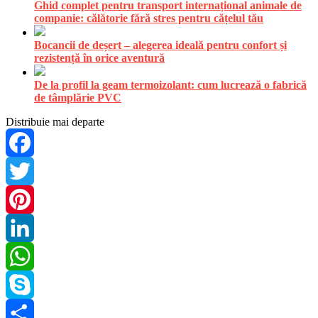
Ghid complet pentru transport internațional animale de
companie: călătorie fără stres pentru cățelul tău
Bocancii de deșert – alegerea ideală pentru confort și
rezistență în orice aventură
De la profil la geam termoizolant: cum lucrează o fabrică
de tâmplărie PVC
Distribuie mai departe
Facebook
Twitter
Pinterest
LinkedIn
WhatsApp
Skype