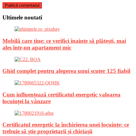
Ultimele noutati
Mobilă care ține: ce verifici înainte să plătești, mai
ales într-un apartament mic
Ghid complet pentru alegerea unui scuter 125 fiabil
Cum influențează certificatul energetic valoarea
locuinței la vânzare
Certificatul energetic la închirierea unei locuințe: ce
trebuie să știe proprietarii și chiriașii