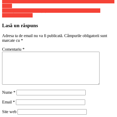
Navigare
Care este mesajul transmis de Simona Halep dupa accidentarea de la
Share
Roma
în
Harry și Meghan, excluși și din familia regală de ceară de la
articole
Madame Tussauds
Lasă un răspuns
Adresa ta de email nu va fi publicată.
Câmpurile obligatorii sunt
marcate cu
*
Comentariu
*
Nume
*
Email
*
Site web