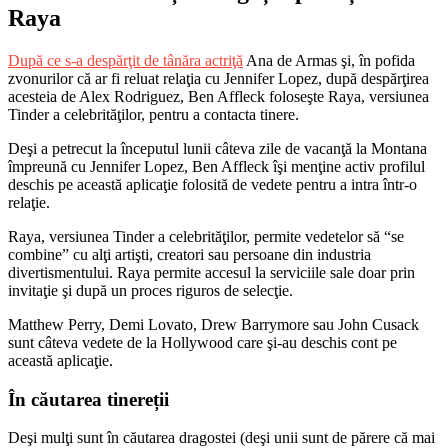
Raya
După ce s-a despărţit de tânăra actriţă
Ana de Armas şi, în pofida
zvonurilor că ar fi reluat relaţia cu Jennifer Lopez, după despărţirea
acesteia de Alex Rodriguez, Ben Affleck foloseşte Raya, versiunea
Tinder a celebrităţilor, pentru a contacta tinere.
Deşi a petrecut la începutul lunii câteva zile de vacanţă la Montana
împreună cu Jennifer Lopez, Ben Affleck îşi menţine activ profilul
deschis pe această aplicaţie folosită de vedete pentru a intra într-o
relaţie.
Raya, versiunea Tinder a celebrităţilor, permite vedetelor să “se
combine” cu alţi artişti, creatori sau persoane din industria
divertismentului. Raya permite accesul la serviciile sale doar prin
invitaţie şi după un proces riguros de selecţie.
Matthew Perry, Demi Lovato, Drew Barrymore sau John Cusack
sunt câteva vedete de la Hollywood care şi-au deschis cont pe
această aplicaţie.
În căutarea tinereții
Deşi mulţi sunt în căutarea dragostei (deşi unii sunt de părere că mai