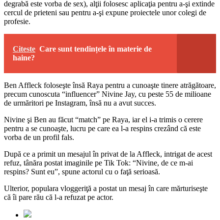
degrabă este vorba de sex), alţii folosesc aplicaţia pentru a-şi extinde
cercul de prieteni sau pentru a-şi expune proiectele unor colegi de
profesie.
Citeste
Care sunt tendințele în materie de
haine?
Ben Affleck foloseşte însă Raya pentru a cunoaşte tinere atrăgătoare,
precum cunoscuta “influencer” Nivine Jay, cu peste 55 de milioane
de urmăritori pe Instagram, însă nu a avut succes.
Nivine şi Ben au făcut “match” pe Raya, iar el i-a trimis o cerere
pentru a se cunoaşte, lucru pe care ea l-a respins crezând că este
vorba de un profil fals.
După ce a primit un mesajul în privat de la Affleck, intrigat de acest
refuz, tânăra postat imaginile pe Tik Tok: “Nivine, de ce m-ai
respins? Sunt eu”, spune actorul cu o faţă serioasă.
Ulterior, populara vloggeriţă a postat un mesaj în care mărturiseşte
că îi pare rău că l-a refuzat pe actor.