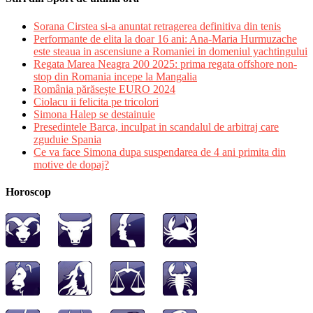
Sorana Cirstea si-a anuntat retragerea definitiva din tenis
Performante de elita la doar 16 ani: Ana-Maria Hurmuzache
este steaua in ascensiune a Romaniei in domeniul yachtingului
Regata Marea Neagra 200 2025: prima regata offshore non-
stop din Romania incepe la Mangalia
România părăsește EURO 2024
Ciolacu ii felicita pe tricolori
Simona Halep se destainuie
Presedintele Barca, inculpat in scandalul de arbitraj care
zguduie Spania
Ce va face Simona dupa suspendarea de 4 ani primita din
motive de dopaj?
Horoscop