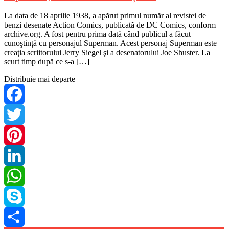
La data de 18 aprilie 1938, a apărut primul număr al revistei de
benzi desenate Action Comics, publicată de DC Comics, conform
archive.org. A fost pentru prima dată când publicul a făcut
cunoştinţă cu personajul Superman. Acest personaj Superman este
creaţia scriitorului Jerry Siegel şi a desenatorului Joe Shuster. La
scurt timp după ce s-a […]
Distribuie mai departe
Facebook
Twitter
Pinterest
LinkedIn
WhatsApp
Skype