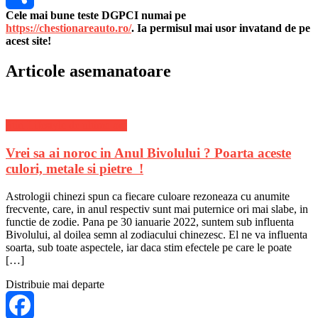
Cele mai bune teste DGPCI numai pe
Share
https://chestionareauto.ro/
. Ia permisul mai usor invatand de pe
acest site!
Articole asemanatoare
Stiri Lifestyle de ultima ora
Vrei sa ai noroc in Anul Bivolului ? Poarta aceste
culori, metale si pietre !
Astrologii chinezi spun ca fiecare culoare rezoneaza cu anumite
frecvente, care, in anul respectiv sunt mai puternice ori mai slabe, in
functie de zodie. Pana pe 30 ianuarie 2022, suntem sub influenta
Bivolului, al doilea semn al zodiacului chinezesc. El ne va influenta
soarta, sub toate aspectele, iar daca stim efectele pe care le poate
[…]
Distribuie mai departe