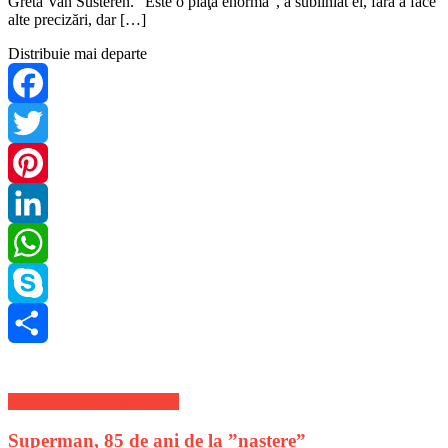
Greta Van Susteren. “Este o piaţă enormă”, a subliniat el, fără a face
alte precizări, dar […]
Distribuie mai departe
Facebook
Twitter
Pinterest
LinkedIn
WhatsApp
Skype
Share
Stiri Lifestyle de ultima ora
Superman, 85 de ani de la ”naștere”