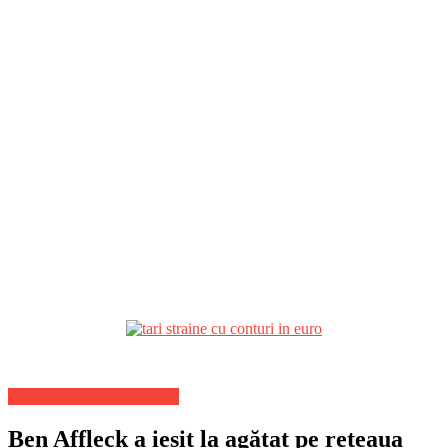
Stiri Lifestyle de ultima ora
Ben Affleck a ieșit la agățat pe rețeaua