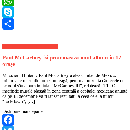
LinkedIn
WhatsApp
Skype
Share
Stiri divertisment de ultima ora
Paul McCartney își promovează noul album în 12
orașe
Muzicianul britanic Paul McCartney a ales Ciudad de Mexico,
printre alte oraşe din lumea întreagă, pentru a prezenta cântecele de
pe noul său album intitulat “McCartney III”, relatează EFE. O
inscripţie murală plasată în zona centrală a capitalei mexicane anunţă
că pe 18 decembrie va fi lansat rezultatul a ceea ce el a numit
“rockdown”, […]
Distribuie mai departe