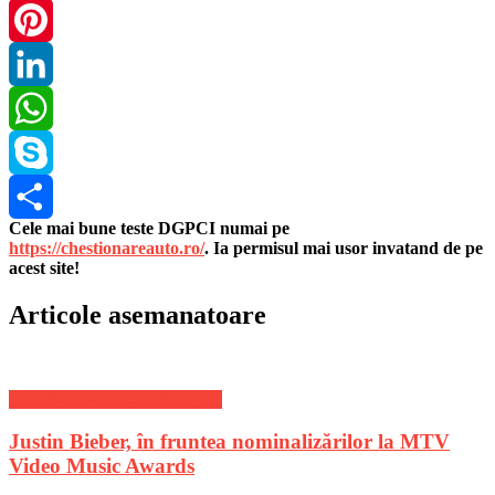
Twitter
Pinterest
LinkedIn
WhatsApp
Skype
Cele mai bune teste DGPCI numai pe
Share
https://chestionareauto.ro/
. Ia permisul mai usor invatand de pe
acest site!
Articole asemanatoare
Stiri divertisment de ultima ora
Justin Bieber, în fruntea nominalizărilor la MTV
Video Music Awards