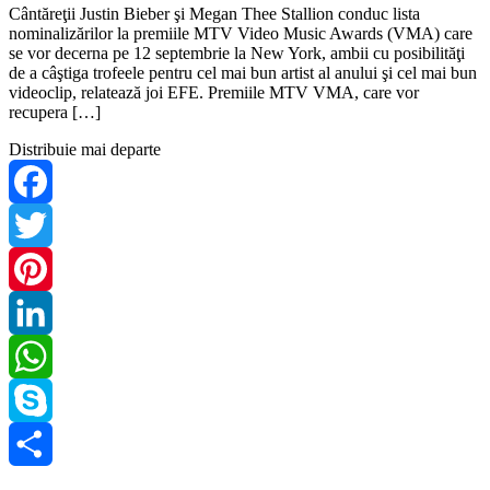
Cântăreţii Justin Bieber şi Megan Thee Stallion conduc lista
nominalizărilor la premiile MTV Video Music Awards (VMA) care
se vor decerna pe 12 septembrie la New York, ambii cu posibilităţi
de a câştiga trofeele pentru cel mai bun artist al anului şi cel mai bun
videoclip, relatează joi EFE. Premiile MTV VMA, care vor
recupera […]
Distribuie mai departe
Facebook
Twitter
Pinterest
LinkedIn
WhatsApp
Skype
Share