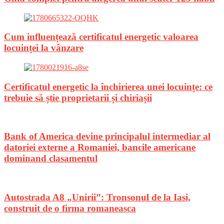
Cum influențează certificatul energetic valoarea
locuinței la vânzare
Certificatul energetic la închirierea unei locuințe: ce
trebuie să știe proprietarii și chiriașii
Bank of America devine principalul intermediar al
datoriei externe a Romaniei, bancile americane
dominand clasamentul
Autostrada A8 „Unirii”: Tronsonul de la Iasi,
construit de o firma romaneasca