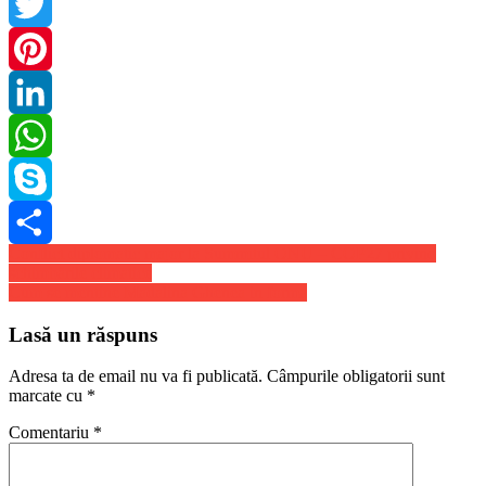
Facebook
Twitter
Pinterest
LinkedIn
WhatsApp
Skype
Navigare
Conflict diplomatic major la Summitul ONU – COP27 privind
Share
schimbările climatice
în
Cum se mentine Madalina Ghenea in forma
articole
Lasă un răspuns
Adresa ta de email nu va fi publicată.
Câmpurile obligatorii sunt
marcate cu
*
Comentariu
*