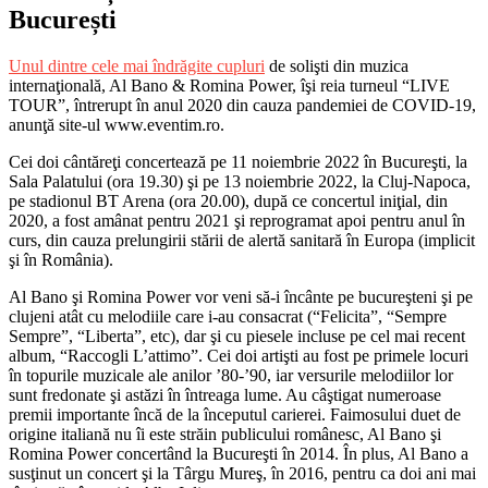
București
Unul dintre cele mai îndrăgite cupluri
de solişti din muzica
internaţională, Al Bano & Romina Power, îşi reia turneul “LIVE
TOUR”, întrerupt în anul 2020 din cauza pandemiei de COVID-19,
anunţă site-ul www.eventim.ro.
Cei doi cântăreţi concertează pe 11 noiembrie 2022 în Bucureşti, la
Sala Palatului (ora 19.30) şi pe 13 noiembrie 2022, la Cluj-Napoca,
pe stadionul BT Arena (ora 20.00), după ce concertul iniţial, din
2020, a fost amânat pentru 2021 şi reprogramat apoi pentru anul în
curs, din cauza prelungirii stării de alertă sanitară în Europa (implicit
şi în România).
Al Bano şi Romina Power vor veni să-i încânte pe bucureşteni şi pe
clujeni atât cu melodiile care i-au consacrat (“Felicita”, “Sempre
Sempre”, “Liberta”, etc), dar şi cu piesele incluse pe cel mai recent
album, “Raccogli L’attimo”. Cei doi artişti au fost pe primele locuri
în topurile muzicale ale anilor ’80-’90, iar versurile melodiilor lor
sunt fredonate şi astăzi în întreaga lume. Au câştigat numeroase
premii importante încă de la începutul carierei. Faimosului duet de
origine italiană nu îi este străin publicului românesc, Al Bano şi
Romina Power concertând la Bucureşti în 2014. În plus, Al Bano a
susţinut un concert şi la Târgu Mureş, în 2016, pentru ca doi ani mai