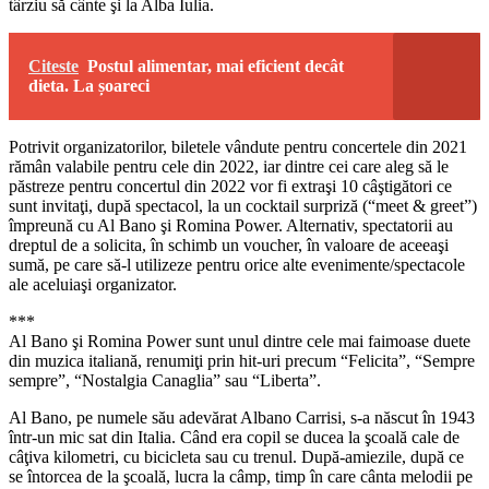
târziu să cânte şi la Alba Iulia.
Citeste
Postul alimentar, mai eficient decât
dieta. La șoareci
Potrivit organizatorilor, biletele vândute pentru concertele din 2021
rămân valabile pentru cele din 2022, iar dintre cei care aleg să le
păstreze pentru concertul din 2022 vor fi extraşi 10 câştigători ce
sunt invitaţi, după spectacol, la un cocktail surpriză (“meet & greet”)
împreună cu Al Bano şi Romina Power. Alternativ, spectatorii au
dreptul de a solicita, în schimb un voucher, în valoare de aceeaşi
sumă, pe care să-l utilizeze pentru orice alte evenimente/spectacole
ale aceluiaşi organizator.
***
Al Bano şi Romina Power sunt unul dintre cele mai faimoase duete
din muzica italiană, renumiţi prin hit-uri precum “Felicita”, “Sempre
sempre”, “Nostalgia Canaglia” sau “Liberta”.
Al Bano, pe numele său adevărat Albano Carrisi, s-a născut în 1943
într-un mic sat din Italia. Când era copil se ducea la şcoală cale de
câţiva kilometri, cu bicicleta sau cu trenul. După-amiezile, după ce
se întorcea de la şcoală, lucra la câmp, timp în care cânta melodii pe