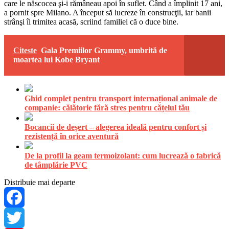
care le născocea şi-i rămâneau apoi în suflet. Când a împlinit 17 ani,
a pornit spre Milano. A început să lucreze în construcţii, iar banii
strânşi îi trimitea acasă, scriind familiei că o duce bine.
Citeste
Gala Premiilor Grammy, umbrită de
moartea lui Kobe Bryant
Ghid complet pentru transport internațional animale de
companie: călătorie fără stres pentru cățelul tău
Bocancii de deșert – alegerea ideală pentru confort și
rezistență în orice aventură
De la profil la geam termoizolant: cum lucrează o fabrică
de tâmplărie PVC
Distribuie mai departe
Facebook