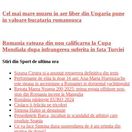
Cel mai mare muzeu in aer liber din Ungaria pune
in valoare bucataria romaneasca
Romania rateaza din nou calificarea la Cupa
Mondiala dupa infrangerea suferita in fata Turciei
Stiri din Sport de ultima ora
Sorana Cirstea si-a anuntat retragerea definitiva din tenis
Performante de elita la doar 16 ani: Ana-Maria Hurmuzache
este steaua in ascensiune a Romaniei in domeniul yachtingului
Regata Marea Neagra 200 2025: prima regata offshore non-
stop din Romania incepe la Mangalia
România părăsește EURO 2024
Ciolacu ii felicita pe tricolori
Simona Halep se destainuie
Presedintele Barca, inculpat in scandalul de arbitraj care
zguduie Spania
Ce va face Simona dupa suspendarea de 4 ani primita din
motive de dopaj?