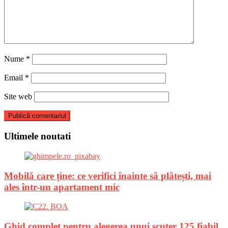
Nume
*
Email
*
Site web
Ultimele noutati
Mobilă care ține: ce verifici înainte să plătești, mai
ales într-un apartament mic
Ghid complet pentru alegerea unui scuter 125 fiabil