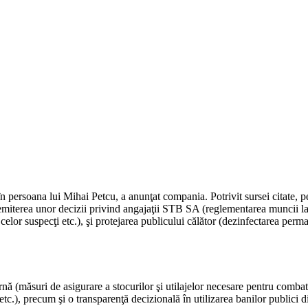
 persoana lui Mihai Petcu, a anunţat compania. Potrivit sursei citate, pe l
emiterea unor decizii privind angajaţii STB SA (reglementarea muncii la
a celor suspecţi etc.), şi protejarea publicului călător (dezinfectarea per
nă (măsuri de asigurare a stocurilor şi utilajelor necesare pentru combat
 etc.), precum şi o transparenţă decizională în utilizarea banilor publici