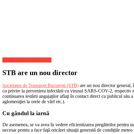
Stiri Actuale de ultima ora
STB are un nou director
Societatea de Transport Bucureşti (STB)
are un nou director general, în
cu privire la prevenirea infectării cu virusul SARS-COV-2, respectiv 
continuarea testării angajaţilor aflaţi în contact direct cu publicul său 
aglomeraţiei la orele de vârf etc.).
Cu gândul la iarnă
De asemenea, se va avea în vedere eficientizarea pregătirilor pentru iar
necesar pentru a face faţă oricărei situaţii generată de condiţiile meteo