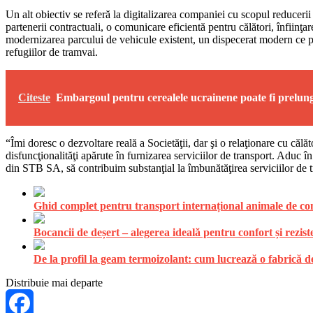
Un alt obiectiv se referă la digitalizarea companiei cu scopul reducerii cos
partenerii contractuali, o comunicare eficientă pentru călători, înfiin
modernizarea parcului de vehicule existent, un dispecerat modern ce pre
refugiilor de tramvai.
Citeste
Embargoul pentru cerealele ucrainene poate fi prelung
“Îmi doresc o dezvoltare reală a Societăţii, dar şi o relaţionare cu călăt
disfuncţionalităţi apărute în furnizarea serviciilor de transport. Aduc 
din STB SA, să contribuim substanţial la îmbunătăţirea serviciilor de t
Ghid complet pentru transport internațional animale de comp
Bocancii de deșert – alegerea ideală pentru confort și rezist
De la profil la geam termoizolant: cum lucrează o fabrică
Distribuie mai departe