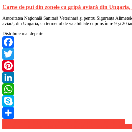
Carne de pui din zonele cu gripă aviară din Ungaria
Autoritatea Națională Sanitară Veterinară și pentru Siguranța Alimetelo
aviară, din Ungaria, cu termenul de valabilitate cuprins între 9 și 20 
Distribuie mai departe
Facebook
Twitter
Pinterest
LinkedIn
WhatsApp
Skype
Navigare
Elon Musk trimite patru astronauți pe Stația Spațială Internațională
Share
Iohannis sustine ca medicul Valeriu Gheorghita va conduce campania 
în