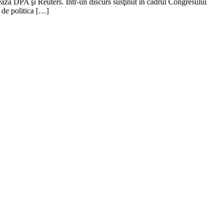
ză DPA şi Reuters. Într-un discurs susţinut în cadrul Congresului
e de politica […]