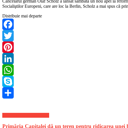
Cancelarul german Olaf Scholz a lansat sâmbătă un nou apel la reform
Socialiştilor Europeni, care are loc la Berlin, Scholz a mai spus că pr
Distribuie mai departe
Facebook
Twitter
Pinterest
LinkedIn
WhatsApp
Skype
Share
Stiri Actuale de ultima ora
Primăria Capitalei dă un teren pentru ridicarea unei b