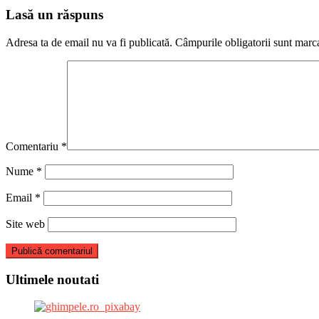
articole
Lasă un răspuns
Adresa ta de email nu va fi publicată.
Câmpurile obligatorii sunt marc
Comentariu
*
Nume
*
Email
*
Site web
Ultimele noutati