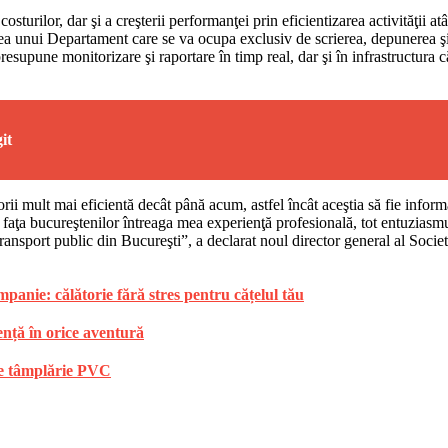
turilor, dar şi a creşterii performanţei prin eficientizarea activităţii atât î
ţarea unui Departament care se va ocupa exclusiv de scrierea, depunerea ş
supune monitorizare şi raportare în timp real, dar şi în infrastructura c
it
orii mult mai eficientă decât până acum, astfel încât aceştia să fie inform
în faţa bucureştenilor întreaga mea experienţă profesională, tot entuziasm
ransport public din Bucureşti”, a declarat noul director general al Societ
anie: călătorie fără stres pentru cățelul tău
ență în orice aventură
 de tâmplărie PVC