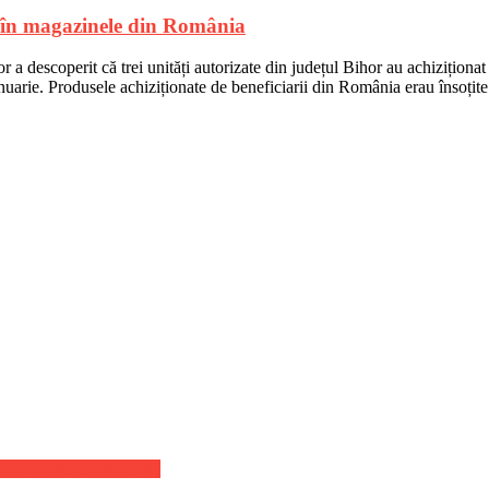
, în magazinele din România
r a descoperit că trei unități autorizate din județul Bihor au achizițion
ianuarie. Produsele achiziționate de beneficiarii din România erau însoț
de vaccinare anti-covid