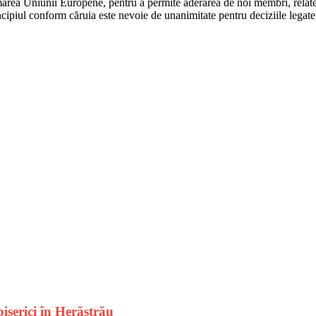
area Uniunii Europene, pentru a permite aderarea de noi membri, relatea
incipiul conform căruia este nevoie de unanimitate pentru deciziile legat
iserici în Herăstrău