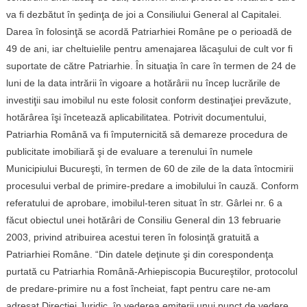
va fi dezbătut în şedinţa de joi a Consiliului General al Capitalei.
Darea în folosinţă se acordă Patriarhiei Române pe o perioadă de
49 de ani, iar cheltuielile pentru amenajarea lăcaşului de cult vor fi
suportate de către Patriarhie. În situaţia în care în termen de 24 de
luni de la data intrării în vigoare a hotărârii nu încep lucrările de
investiţii sau imobilul nu este folosit conform destinaţiei prevăzute,
hotărârea îşi încetează aplicabilitatea. Potrivit documentului,
Patriarhia Română va fi împuternicită să demareze procedura de
publicitate imobiliară şi de evaluare a terenului în numele
Municipiului Bucureşti, în termen de 60 de zile de la data întocmirii
procesului verbal de primire-predare a imobilului în cauză. Conform
referatului de aprobare, imobilul-teren situat în str. Gârlei nr. 6 a
făcut obiectul unei hotărâri de Consiliu General din 13 februarie
2003, privind atribuirea acestui teren în folosinţă gratuită a
Patriarhiei Române. “Din datele deţinute şi din corespondenţa
purtată cu Patriarhia Română-Arhiepiscopia Bucureştilor, protocolul
de predare-primire nu a fost încheiat, fapt pentru care ne-am
adresat Direcţiei Juridic, în vederea emiterii unui punct de vedere.