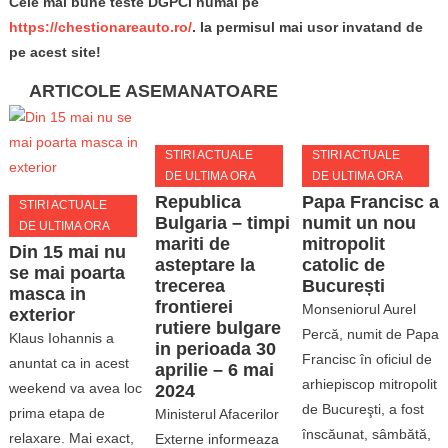
Cele mai bune teste DGPCI numai pe
https://chestionareauto.ro/
. Ia permisul mai usor invatand de
pe acest site!
ARTICOLE ASEMANATOARE
STIRI ACTUALE
STIRI ACTUALE
DE ULTIMA ORA
DE ULTIMA ORA
Republica
Papa Francisc a
STIRI ACTUALE
Bulgaria – timpi
numit un nou
DE ULTIMA ORA
mariti de
mitropolit
Din 15 mai nu
asteptare la
catolic de
se mai poarta
trecerea
București
masca in
frontierei
Monseniorul Aurel
exterior
rutiere bulgare
Percă, numit de Papa
Klaus Iohannis a
in perioada 30
Francisc în oficiul de
anuntat ca in acest
aprilie – 6 mai
arhiepiscop mitropolit
weekend va avea loc
2024
de Bucureşti, a fost
prima etapa de
Ministerul Afacerilor
înscăunat, sâmbătă,
relaxare. Mai exact,
Externe informeaza