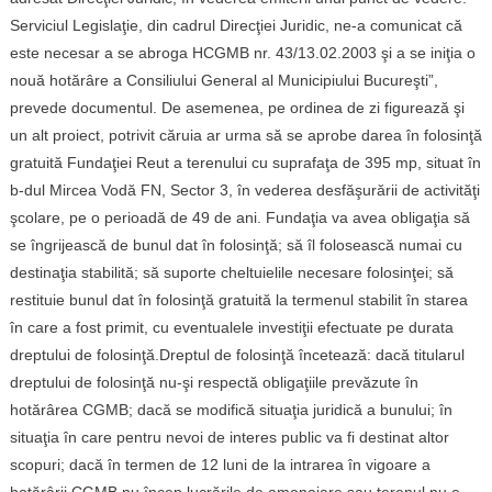
Serviciul Legislaţie, din cadrul Direcţiei Juridic, ne-a comunicat că
este necesar a se abroga HCGMB nr. 43/13.02.2003 şi a se iniţia o
nouă hotărâre a Consiliului General al Municipiului Bucureşti”,
prevede documentul. De asemenea, pe ordinea de zi figurează şi
un alt proiect, potrivit căruia ar urma să se aprobe darea în folosinţă
gratuită Fundaţiei Reut a terenului cu suprafaţa de 395 mp, situat în
b-dul Mircea Vodă FN, Sector 3, în vederea desfăşurării de activităţi
şcolare, pe o perioadă de 49 de ani. Fundaţia va avea obligaţia să
se îngrijească de bunul dat în folosinţă; să îl folosească numai cu
destinaţia stabilită; să suporte cheltuielile necesare folosinţei; să
restituie bunul dat în folosinţă gratuită la termenul stabilit în starea
în care a fost primit, cu eventualele investiţii efectuate pe durata
dreptului de folosinţă.Dreptul de folosinţă încetează: dacă titularul
dreptului de folosinţă nu-şi respectă obligaţiile prevăzute în
hotărârea CGMB; dacă se modifică situaţia juridică a bunului; în
situaţia în care pentru nevoi de interes public va fi destinat altor
scopuri; dacă în termen de 12 luni de la intrarea în vigoare a
hotărârii CGMB nu încep lucrările de amenajare sau terenul nu e