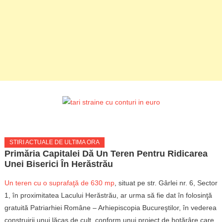
STIRI ACTUALE DE ULTIMA ORA
Primăria Capitalei Dă Un Teren Pentru Ridicarea
Unei Biserici În Herăstrău
Un teren cu o suprafaţă de 630 mp
, situat pe str. Gârlei nr. 6, Sector
1, în proximitatea Lacului Herăstrău, ar urma să fie dat în folosinţă
gratuită Patriarhiei Române – Arhiepiscopia Bucureştilor, în vederea
construirii unui lăcaş de cult, conform unui proiect de hotărâre care