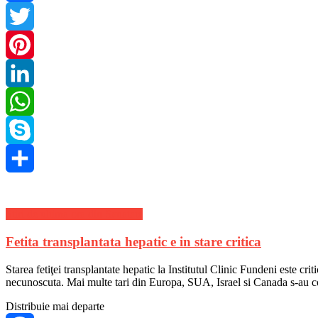
Facebook
Twitter
Pinterest
LinkedIn
WhatsApp
Skype
Share
Stiri de ultima ora din Sanatate
Fetita transplantata hepatic e in stare critica
Starea fetiţei transplantate hepatic la Institutul Clinic Fundeni este crit
necunoscuta. Mai multe tari din Europa, SUA, Israel si Canada s-au co
Distribuie mai departe