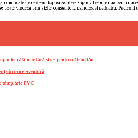
tati minunate de oameni dispusi sa ofere suport. Trebuie doar sa iti dores
 poate vindeca prin vizite constante la psiholog si psihiatru. Pacientii tre
anie: călătorie fără stres pentru cățelul tău
ență în orice aventură
 de tâmplărie PVC