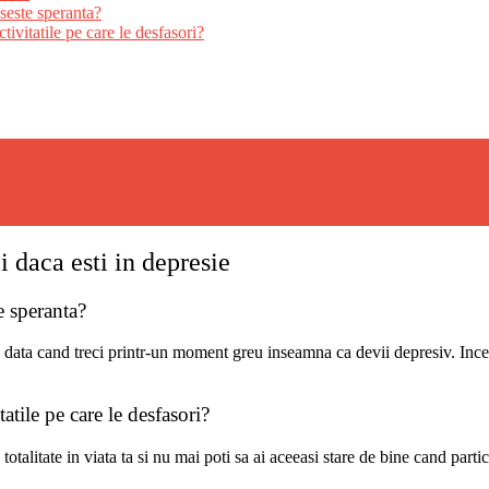
pseste speranta?
tivitatile pe care le desfasori?
li daca esti in depresie
te speranta?
data cand treci printr-un moment greu inseamna ca devii depresiv. Incearc
tatile pe care le desfasori?
talitate in viata ta si nu mai poti sa ai aceeasi stare de bine cand partic