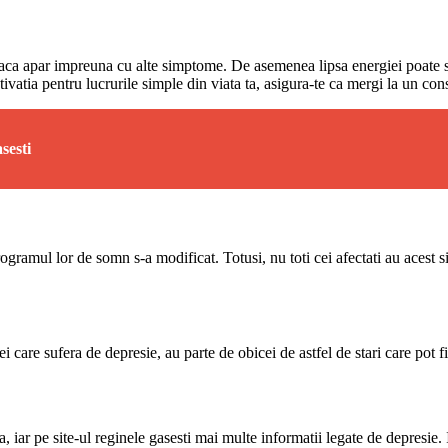
daca apar impreuna cu alte simptome. De asemenea lipsa energiei poate sa 
otivatia pentru lucrurile simple din viata ta, asigura-te ca mergi la un con
asesti
ogramul lor de somn s-a modificat. Totusi, nu toti cei afectati au acest
 care sufera de depresie, au parte de obicei de astfel de stari care pot fi
 iar pe site-ul reginele gasesti mai multe informatii legate de depresie. I