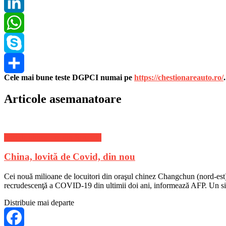
Pinterest
LinkedIn
WhatsApp
Skype
Cele mai bune teste DGPCI numai pe
https://chestionareauto.ro/
Share
Articole asemanatoare
Stiri de ultima ora din Sanatate
China, lovită de Covid, din nou
Cei nouă milioane de locuitori din oraşul chinez Changchun (nord-est) 
recrudescenţă a COVID-19 din ultimii doi ani, informează AFP. Un sing
Distribuie mai departe