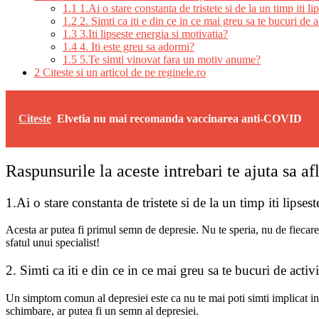
1.1
1.Ai o stare constanta de tristete si de la un timp iti li
1.2
2. Simti ca iti e din ce in ce mai greu sa te bucuri de ac
1.3
3.Iti lipseste energia si motivatia?
1.4
4. Iti este greu sa adormi?
1.5
5.Te simti vinovat fara un motiv anume?
2
Citeste si un articol de pe reginele.ro
Citeste
Elvetia nu mai recomanda vaccinarea anti-COVID
Raspunsurile la aceste intrebari te ajuta sa af
1.Ai o stare constanta de tristete si de la un timp iti lipses
Acesta ar putea fi primul semn de depresie. Nu te speria, nu de fiecare 
sfatul unui specialist!
2. Simti ca iti e din ce in ce mai greu sa te bucuri de activi
Un simptom comun al depresiei este ca nu te mai poti simti implicat in to
schimbare, ar putea fi un semn al depresiei.