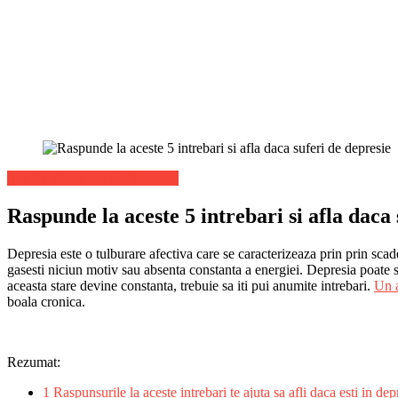
Stiri de ultima ora din Sanatate
Raspunde la aceste 5 intrebari si afla daca 
Depresia este o tulburare afectiva care se caracterizeaza prin prin scade
gasesti niciun motiv sau absenta constanta a energiei. Depresia poate s
aceasta stare devine constanta, trebuie sa iti pui anumite intrebari.
Un a
boala cronica.
Rezumat:
1
Raspunsurile la aceste intrebari te ajuta sa afli daca esti in dep