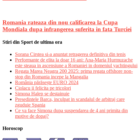
Romania rateaza din nou calificarea la Cupa
Mondiala dupa infrangerea suferita in fata Turciei
Stiri din Sport de ultima ora
Sorana Cirstea si-a anuntat retragerea definitiva din tenis
Performante de elita la doar 16 ani: Ana-Maria Hurmuzache
este steaua in ascensiune a Romaniei in domeniul yachtingului
Regata Marea Neagra 200 2025: prima regata offshore non-
stop din Romania incepe la Mangalia
România părăsește EURO 2024
Ciolacu ii felicita pe tricolori
Simona Halep se destainuie
Presedintele Barca, inculpat in scandalul de arbitraj care
zguduie Spania
Ce va face Simona dupa suspendarea de 4 ani primita din
motive de dopaj?
Horoscop