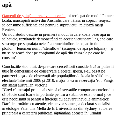
apă
Oamenii de ştiinţă au rezolvat un vechi
mister legat de modul în care
koala, marsupiali nativi din Australia care trăiesc în copaci, reuşesc
să consume suficientă apă pentru a supravieţui, relatează marţi
Reuters.
Un nou studiu descrie în premieră modul în care koala beau apă în
sălbăticie, rezultatele demonstrând că aceste vieţuitoare ling apa care
se scurge pe suprafaţa netedă a trunchiurilor de copac în timpul
ploilor – fenomen numit “stemflow” (scurgeri de apă pe tulpină) – şi
nu se bazează doar pe conţinutul de apă din frunzele pe care le
consumă.
Concluziile studiului, despre care cercetătorii consideră că ar putea fi
utile în demersurile de conservare a acestei specii, s-au bazat pe
patruzeci şi şase de observaţii ale populaţiilor de koala în sălbăticie,
efectuate între anii 2006 şi 2019, majoritatea în rezervaţia You Yangs
din statul australian Victoria.
“Cred că mesajul principal este că observaţiile comportamentelor din
sălbăticie sunt foarte importante pentru a stabili ce este normal şi ce
este neobişnuit şi pentru a înţelege cu adevărat nevoile animalelor.
Dacă le urmărim cu atenţie, ele ne vor spune”, a declarat specialista
în etologie Valentina Mella de la Universitatea din Sydney, autoarea
principală a cercetării publicată săptămâna aceasta în jurnalul