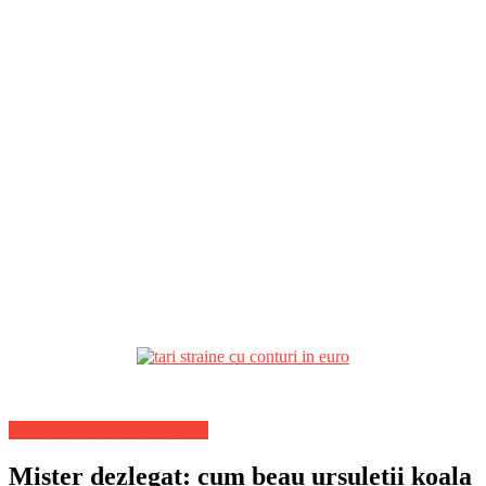
Stiri de ultima ora din Turism
Mister dezlegat: cum beau ursuleții koala