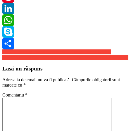
Pinterest
LinkedIn
WhatsApp
Skype
Navigare
Dupa saptamani intregi de carantina, Europa revine la viata
Share
Denim-ul – Cel mai versatil accesoriu vestimentar din toate timpurile
în
articole
Lasă un răspuns
Adresa ta de email nu va fi publicată.
Câmpurile obligatorii sunt
marcate cu
*
Comentariu
*