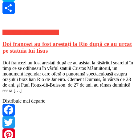
Skype
Share
Stiri de ultima ora din Turism
Doi francezi au fost arestați la Rio după ce au urcat
pe statuia lui Iisus
Doi francezi au fost arestaţi după ce au asistat la răsăritul soarelui în
timp ce se odihneau în vârful statuii Cristos Mântuitorul, un
monument legendar care oferă o panoramă spectaculoasă asupra
oraşului brazilian Rio de Janeiro. Clement Dumais, în vârstă de 28
de ani, şi Paul Roux-dit-Buisson, de 27 de ani, au rămas duminică
seară […]
Distribuie mai departe
Facebook
Twitter