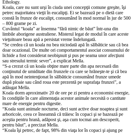
Ethology.
Koala, care nu sunt urşi în ciuda unei concepţii comune greşite, îşi
petrec majoritatea vieţii în eucalipţi. Ei se bazează pe o dietă care
constă în frunze de eucalipt, consumând în mod normal în jur de 500
– 800 grame pe zi.
Cuvântul “koala” ar însemna “fără nimic de băut” într-una din
limbile aborigene australiene. Misterul legat de modul în care aceste
vieţuitoare beau apă a persistat vreme îndelungată.
“Se credea că un koala nu bea niciodată apă în sălbăticie sau că bea
doar ocazional. De multe ori comportamentul asociat consumului de
lichide a fost considerat neobişnuit şi pus pe seama unor afecţiuni
sau stresului termic sever”, a explicat Mella.
“S-a crezut că un koala obţine mare parte din apa necesară din
conţinutul de umiditate din frunzele cu care se hrăneşte-te şi că bea
apă în mod neintenţionat în sălbăticie consumând frunze umede
după ploaie sau când roua este prezentă pe suprafaţa frunzei”, a
adăugat Mella.
Koala dorm aproximativ 20 de ore pe zi pentru a economisi energie,
în condiţiile în care alimentaţia acestor animale necesită o cantitate
mare de energie pentru digestie.
“Koala sunt animale nocturne, deci sunt active doar noaptea şi sunt
arboricole, ceea ce înseamnă că trăiesc în copaci şi se bazează pe
aceştia pentru hrană, adăpost şi, aşa cum tocmai am descoperit,
pentru băut”, a precizat Mella.
“Koala îşi petrec, de fapt, 98% din viaţa lor în copaci şi ajung pe