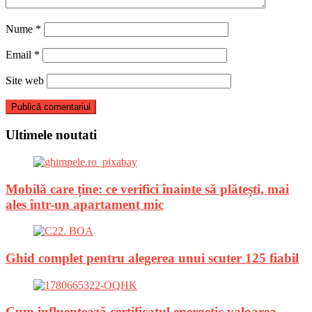
Nume
*
Email
*
Site web
Ultimele noutati
Mobilă care ține: ce verifici înainte să plătești, mai
ales într-un apartament mic
Ghid complet pentru alegerea unui scuter 125 fiabil
Cum influențează certificatul energetic valoarea