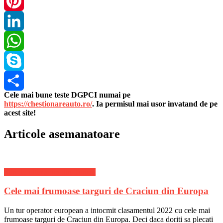
Twitter
Pinterest
LinkedIn
WhatsApp
Skype
Cele mai bune teste DGPCI numai pe
Share
https://chestionareauto.ro/
. Ia permisul mai usor invatand de pe
acest site!
Articole asemanatoare
Stiri de ultima ora din Turism
Cele mai frumoase targuri de Craciun din Europa
Un tur operator european a intocmit clasamentul 2022 cu cele mai
frumoase targuri de Craciun din Europa. Deci daca doriti sa plecati