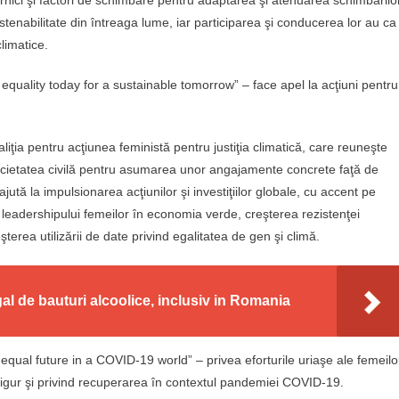
puternici şi factori de schimbare pentru adaptarea şi atenuarea schimbărilo
ustenabilitate din întreaga lume, iar participarea şi conducerea lor au ca
limatice.
equality today for a sustainable tomorrow” – face apel la acţiuni pentru
liţia pentru acţiunea feministă pentru justiţia climatică, care reuneşte
ocietatea civilă pentru asumarea unor angajamente concrete faţă de
 ajută la impulsionarea acţiunilor şi investiţiilor globale, cu accent pe
ea leadershipului femeilor în economia verde, creşterea rezistenţei
eşterea utilizării de date privind egalitatea de gen şi climă.
gal de bauturi alcoolice, inclusiv in Romania
qual future in a COVID-19 world” – privea eforturile uriaşe ale femeilo
i sigur şi privind recuperarea în contextul pandemiei COVID-19.