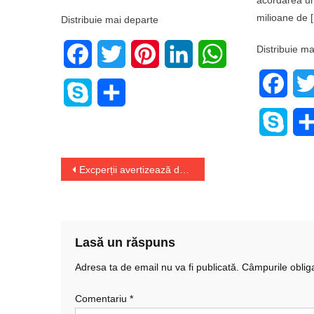
milioane de 
Distribuie mai departe
Distribuie ma
Facebook
Twitter
Pinterest
LinkedIn
WhatsApp
Face
Skype
Share
Skyp
Navigare
Excperții avertizează despre site-uri web suspecte
în
articole
Lasă un răspuns
Adresa ta de email nu va fi publicată.
Câmpurile oblig
Comentariu
*