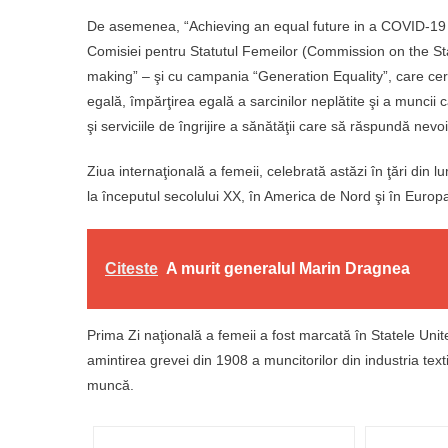
De asemenea, “Achieving an equal future in a COVID-19 wor
Comisiei pentru Statutul Femeilor (Commission on the Sta
making” – şi cu campania “Generation Equality”, care cerea 
egală, împărţirea egală a sarcinilor neplătite şi a muncii c
şi serviciile de îngrijire a sănătăţii care să răspundă nevoil
Ziua internaţională a femeii, celebrată astăzi în ţări din
la începutul secolului XX, în America de Nord şi în Europ
Citeste
A murit generalul Marin Dragnea
Prima Zi naţională a femeii a fost marcată în Statele Unit
amintirea grevei din 1908 a muncitorilor din industria text
muncă.