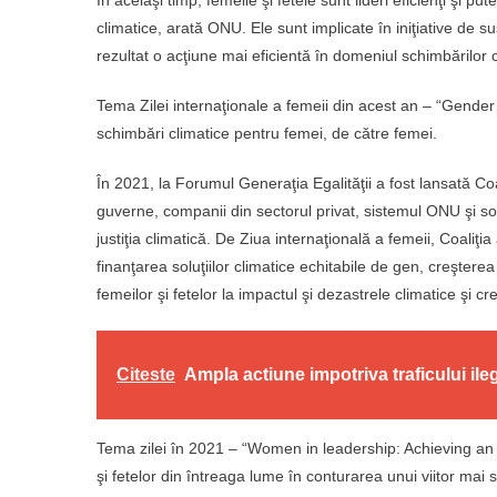
În acelaşi timp, femeile şi fetele sunt lideri eficienţi şi 
climatice, arată ONU. Ele sunt implicate în iniţiative de s
rezultat o acţiune mai eficientă în domeniul schimbărilor c
Tema Zilei internaţionale a femeii din acest an – “Gender 
schimbări climatice pentru femei, de către femei.
În 2021, la Forumul Generaţia Egalităţii a fost lansată Coa
guverne, companii din sectorul privat, sistemul ONU şi s
justiţia climatică. De Ziua internaţională a femeii, Coaliţia
finanţarea soluţiilor climatice echitabile de gen, creşter
femeilor şi fetelor la impactul şi dezastrele climatice şi cr
Citeste
Ampla actiune impotriva traficului ile
Tema zilei în 2021 – “Women in leadership: Achieving an e
şi fetelor din întreaga lume în conturarea unui viitor ma