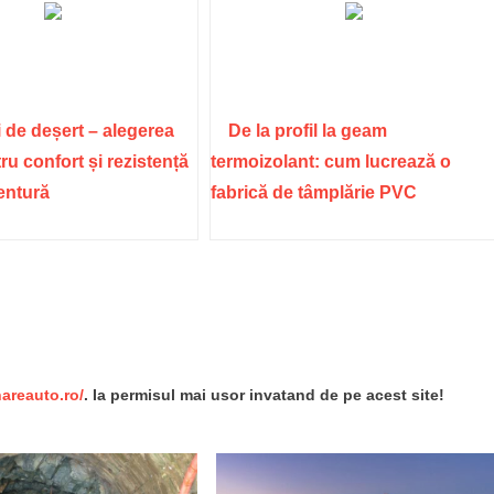
 de deșert – alegerea
De la profil la geam
ru confort și rezistență
termoizolant: cum lucrează o
ventură
fabrică de tâmplărie PVC
re
nareauto.ro/
. Ia permisul mai usor invatand de pe acest site!