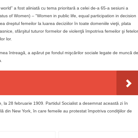
ld” a fost aliniată cu tema prioritară a celei de-a 65-a sesiuni a
tus of Women) – “Women in public life, equal participation in decision
dreptul femeilor la luarea deciziilor în toate domeniile vieţii, plata
asnice, sfârşitul tuturor formelor de violenţă împotriva femeilor şi fetelo
or lor.
 lumea întreagă, a apărut pe fondul mişcărilor sociale legate de muncă d
a.
e, la 28 februarie 1909. Partidul Socialist a desemnat această zi în
ilă din New York, în care femeile au protestat împotriva condiţiilor de