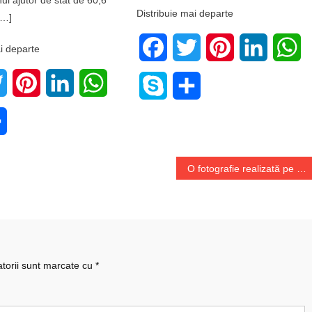
Distribuie mai departe
[…]
Facebook
Twitter
Pinterest
LinkedIn
W
i departe
book
Twitter
Pinterest
LinkedIn
WhatsApp
Skype
Share
e
Share
O fotografie realizată pe Lună, vândută cu 171.000 de dolari
atorii sunt marcate cu
*