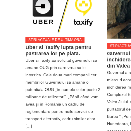
STIRI ACTUALE DE ULTIMA ORA
STIRI ACTU
Uber si Taxify lupta pentru
pastrarea lor pe piata.
Guvernul
inchidere
Uber si Taxify au solicitat guvernului sa
din Valea 
amane OUG prin care vrea sa le
Guvernul a ap
interzica. Cele doua mari companii cer
miercuri aco
membrilor Guvernului sa amane o
inchiderea m
potentiala OUG „în numele celor peste 2
Complexul En
milioane de utilizatori”. „Până când vom
Valea Jiului.
avea şi în România un cadru de
purtatorul de
reglementare pentru noile servicii de
Barbu “ „Pen
transport alternativ, cadru similar altor
Hunedoara, M
[…]
acordarea un