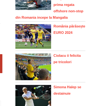
prima regata
offshore non-stop
din Romania incepe la Mangalia
r
România părăsește
EURO 2024
e
Ciolacu ii felicita
pe tricolori
Simona Halep se
destainuie