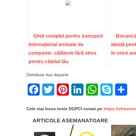
Ghid complet pentru transport
Bocancii
internațional animale de
ideală pent
companie: călătorie fără stres
în orice a
pentru cățelul tău
Distribuie mai departe
Facebook
Twitter
Pinterest
LinkedIn
WhatsApp
Skype
Sha
Cele mai bune teste DGPCI numai pe
https://chestio
ARTICOLE ASEMANATOARE