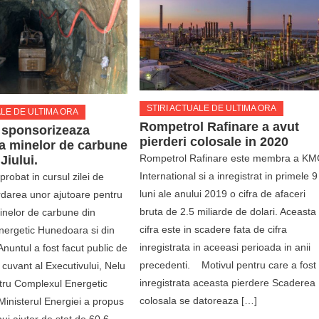
STIRI ACTUALE DE ULTIMA ORA
ALE DE ULTIMA ORA
Rompetrol Rafinare a avut
 sponsorizeaza
pierderi colosale in 2020
a minelor de carbune
Rompetrol Rafinare este membra a K
Jiului.
International si a inregistrat in primele 9
robat in cursul zilei de
luni ale anului 2019 o cifra de afaceri
rdarea unor ajutoare pentru
bruta de 2.5 miliarde de dolari. Aceasta
inelor de carbune din
cifra este in scadere fata de cifra
ergetic Hunedoara si din
inregistrata in aceeasi perioada in anii
 Anuntul a fost facut public de
precedenti. Motivul pentru care a fost
 cuvant al Executivului, Nelu
inregistrata aceasta pierdere Scaderea
tru Complexul Energetic
colosala se datoreaza […]
inisterul Energiei a propus
ui ajutor de stat de 60,6