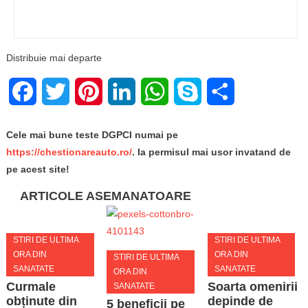
Distribuie mai departe
Facebook
Twitter
Pinterest
LinkedIn
WhatsApp
Skype
Share
Cele mai bune teste DGPCI numai pe
https://chestionareauto.ro/
. Ia permisul mai usor invatand de
pe acest site!
ARTICOLE ASEMANATOARE
STIRI DE ULTIMA
STIRI DE ULTIMA
ORA DIN
ORA DIN
STIRI DE ULTIMA
SANATATE
SANATATE
ORA DIN
Curmale
Soarta omenirii
SANATATE
obținute din
depinde de
5 beneficii pe