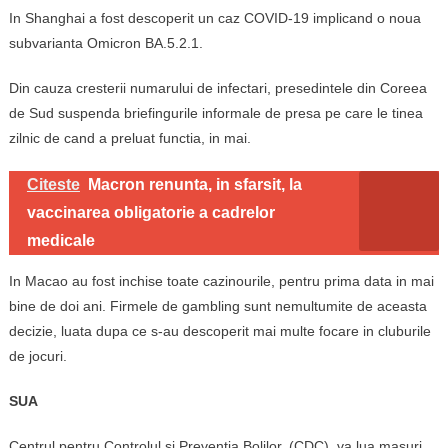
In Shanghai a fost descoperit un caz COVID-19 implicand o noua
subvarianta Omicron BA.5.2.1.
Din cauza cresterii numarului de infectari, presedintele din Coreea
de Sud suspenda briefingurile informale de presa pe care le tinea
zilnic de cand a preluat functia, in mai.
Citeste
Macron renunta, in sfarsit, la
vaccinarea obligatorie a cadrelor
medicale
In Macao au fost inchise toate cazinourile, pentru prima data in mai
bine de doi ani. Firmele de gambling sunt nemultumite de aceasta
decizie, luata dupa ce s-au descoperit mai multe focare in cluburile
de jocuri.
SUA
Centrul pentru Controlul si Preventia Bolilor, (CDC), va lua masuri