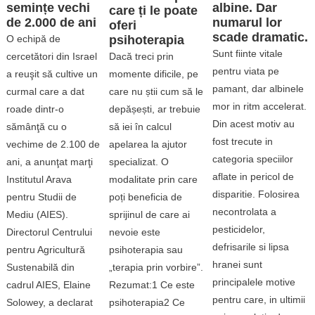
semințe vechi
albine. Dar
care ți le poate
de 2.000 de ani
numarul lor
oferi
scade dramatic.
O echipă de
psihoterapia
Sunt fiinte vitale
cercetători din Israel
Dacă treci prin
pentru viata pe
a reuşit să cultive un
momente dificile, pe
pamant, dar albinele
curmal care a dat
care nu știi cum să le
mor in ritm accelerat.
roade dintr-o
depășești, ar trebuie
Din acest motiv au
sămânţă cu o
să iei în calcul
fost trecute in
vechime de 2.100 de
apelarea la ajutor
categoria speciilor
ani, a anunţat marţi
specializat. O
aflate in pericol de
Institutul Arava
modalitate prin care
disparitie. Folosirea
pentru Studii de
poți beneficia de
necontrolata a
Mediu (AIES).
sprijinul de care ai
pesticidelor,
Directorul Centrului
nevoie este
defrisarile si lipsa
pentru Agricultură
psihoterapia sau
hranei sunt
Sustenabilă din
„terapia prin vorbire”.
principalele motive
cadrul AIES, Elaine
Rezumat:1 Ce este
pentru care, in ultimii
Solowey, a declarat
psihoterapia2 Ce