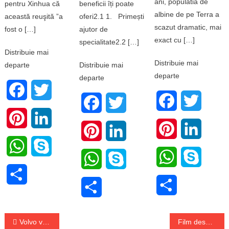
ani, populatia de
pentru Xinhua că
beneficii îți poate
albine de pe Terra a
această reuşită ”a
oferi2.1 1. Primești
scazut dramatic, mai
fost o […]
ajutor de
exact cu […]
specialitate2.2 […]
Distribuie mai
Distribuie mai
departe
Distribuie mai
departe
departe
Facebook
Twitter
Facebook
Twitter
Facebook
Twitter
Pinterest
LinkedIn
Pinterest
LinkedI
Pinterest
LinkedIn
WhatsApp
Skype
WhatsApp
Skype
WhatsApp
Skype
Share
Share
Share
Navigare
Volvo vrea să ajungă la obiectivul de emisii zero
Film despre viața cântăreței Amy Winehouse