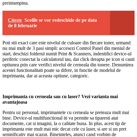
preintampina.
Citeste
Scolile se vor redeschide de pe data
de 8 februarie
Poti stii exact care este nivelul de culoare din fiecare toner, urmand
nu mai mult de 3 pasi simpli: accesezi Control Panel din meniul de
start, deschizi folderul numit Print & Scanners, indentifici device-ul
periferic conectat la calculatorul tau, dai click dreapta pe icon si cauti
optiunea prin care verifici nivelul de cerneala din tonere. Denumirea
acestei functionalitati poate sa difere, in functie de modelul de
imprimanta, dar ai aceasta optiune, categoric.
Imprimanta cu cerneala sau cu laser? Vezi varianta mai
avantajoasa
Pentru uz personal, imprimantele cu cerneala se preteaza mult mai
bine. Device-ul multifunctional iti va permite sa tiparesti atat
documente, cat si imagini, la o calitate buna. In plus, acest tip de
imprimanta este mult mai mic decat cele cu laser, si are si un pret
semnificativ mai scazut. Bineinteles, atunci cand vorbim de