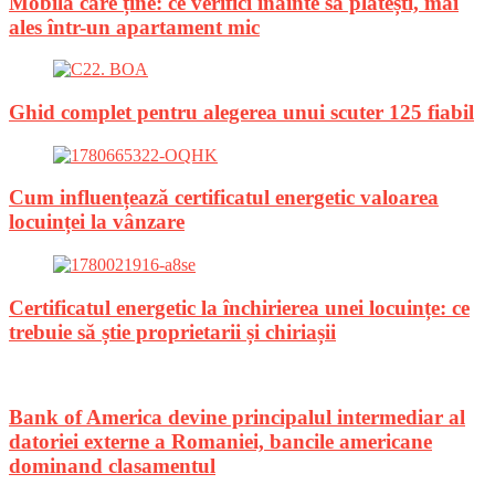
Mobilă care ține: ce verifici înainte să plătești, mai
ales într-un apartament mic
Ghid complet pentru alegerea unui scuter 125 fiabil
Cum influențează certificatul energetic valoarea
locuinței la vânzare
Certificatul energetic la închirierea unei locuințe: ce
trebuie să știe proprietarii și chiriașii
Bank of America devine principalul intermediar al
datoriei externe a Romaniei, bancile americane
dominand clasamentul