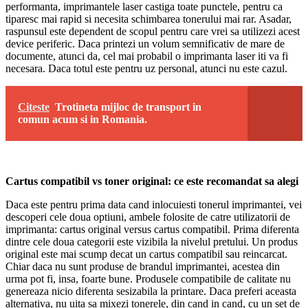
performanta, imprimantele laser castiga toate punctele, pentru ca
tiparesc mai rapid si necesita schimbarea tonerului mai rar. Asadar,
raspunsul este dependent de scopul pentru care vrei sa utilizezi acest
device periferic. Daca printezi un volum semnificativ de mare de
documente, atunci da, cel mai probabil o imprimanta laser iti va fi
necesara. Daca totul este pentru uz personal, atunci nu este cazul.
Citeste
Trotineta mijloc de transport in
comun acum si in Romania.
Cartus compatibil vs toner original: ce este recomandat sa alegi
Daca este pentru prima data cand inlocuiesti tonerul imprimantei, vei
descoperi cele doua optiuni, ambele folosite de catre utilizatorii de
imprimanta: cartus original versus cartus compatibil. Prima diferenta
dintre cele doua categorii este vizibila la nivelul pretului. Un produs
original este mai scump decat un cartus compatibil sau reincarcat.
Chiar daca nu sunt produse de brandul imprimantei, acestea din
urma pot fi, insa, foarte bune. Produsele compatibile de calitate nu
genereaza nicio diferenta sesizabila la printare. Daca preferi aceasta
alternativa, nu uita sa mixezi tonerele, din cand in cand, cu un set de