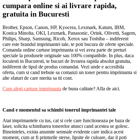
cumpara online si ai livrare rapida,
gratuita in Bucuresti
Brother, Epson, Canon, HP, Kyocera, Lexmark, Katum, IBM,
Konica Minolta, OKI, Lexmark, Panasonic, Orink, Olivetti, Sagem,
Philips, Sharp, Samsung, Ricoh, Xerox sau Toshiba – indiferent
care este brandul imprimantei tale, te poti bucura de oferte speciale.
Comanda online cartuse imprimanta si vei avea parte de preturi
speciale la produsele originale sau 100% compatibile. In plus, daca
locuiesti in Bucuresti, te bucuri de livrarea rapida absolut gratuita,
indiferent de tipul de produs comandat. Vezi unde e accesibila
oferta, cum si cand trebuie sa comanzi un toner pentru imprimanta si
alte sfaturi de care merita sa tii cont.
Cum alegi cartuse imprimanta
de buna calitate? Afla de aici.
Cand e momentul sa schimbi tonerul imprimantei tale
Atat imprimantele cu tus, cat si cele care functioneaza pe baza de
laser, solicita schimbarea tonerelor atunci cand acestea se golesc.
Bineinteles, exista anumite semnale evidente care indica acest
moment, cum ar fi printurile sterse, lipsite de culoare, dar il poti