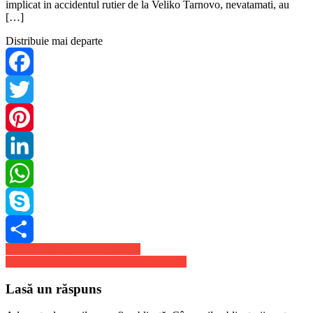
implicat in accidentul rutier de la Veliko Tarnovo, nevatamati, au
[…]
Distribuie mai departe
Facebook
Twitter
Pinterest
LinkedIn
WhatsApp
Skype
Navigare
Rusia vaccineaza noi voluntari
Share
Cât costă o doză de vaccin anti-Covid 19
în
articole
Lasă un răspuns