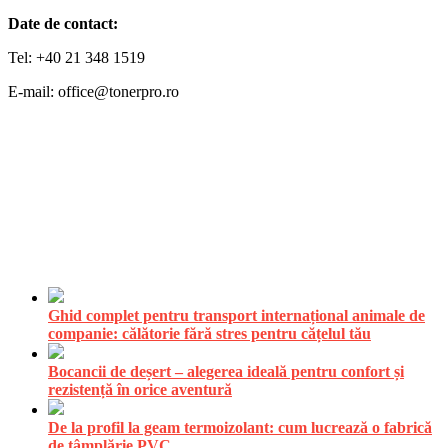
Date de contact:
Tel: +40 21 348 1519
E-mail: office@tonerpro.ro
Ghid complet pentru transport internațional animale de
companie: călătorie fără stres pentru cățelul tău
Bocancii de deșert – alegerea ideală pentru confort și
rezistență în orice aventură
De la profil la geam termoizolant: cum lucrează o fabrică
de tâmplărie PVC