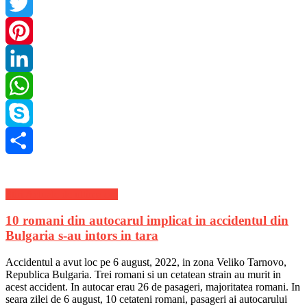
Facebook
Twitter
Pinterest
LinkedIn
WhatsApp
Skype
Share
Stiri Actuale de ultima ora
10 romani din autocarul implicat in accidentul din
Bulgaria s-au intors in tara
Accidentul a avut loc pe 6 august, 2022, in zona Veliko Tarnovo,
Republica Bulgaria. Trei romani si un cetatean strain au murit in
acest accident. In autocar erau 26 de pasageri, majoritatea romani. In
seara zilei de 6 august, 10 cetateni romani, pasageri ai autocarului