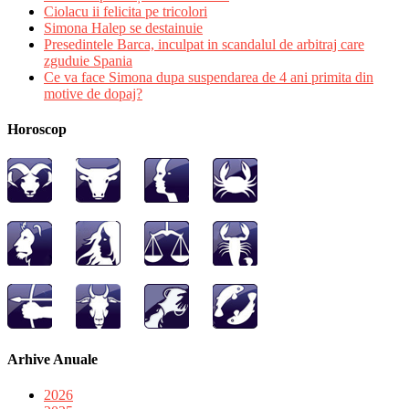
Ciolacu ii felicita pe tricolori
Simona Halep se destainuie
Presedintele Barca, inculpat in scandalul de arbitraj care
zguduie Spania
Ce va face Simona dupa suspendarea de 4 ani primita din
motive de dopaj?
Horoscop
Arhive Anuale
2026