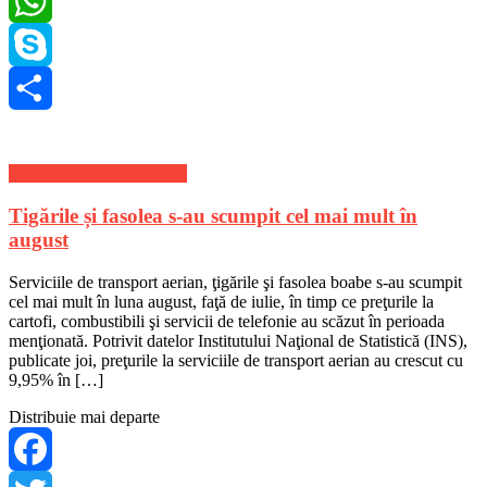
LinkedIn
WhatsApp
Skype
Share
Stiri Actuale de ultima ora
Tigările și fasolea s-au scumpit cel mai mult în
august
Serviciile de transport aerian, ţigările şi fasolea boabe s-au scumpit
cel mai mult în luna august, faţă de iulie, în timp ce preţurile la
cartofi, combustibili şi servicii de telefonie au scăzut în perioada
menţionată. Potrivit datelor Institutului Naţional de Statistică (INS),
publicate joi, preţurile la serviciile de transport aerian au crescut cu
9,95% în […]
Distribuie mai departe