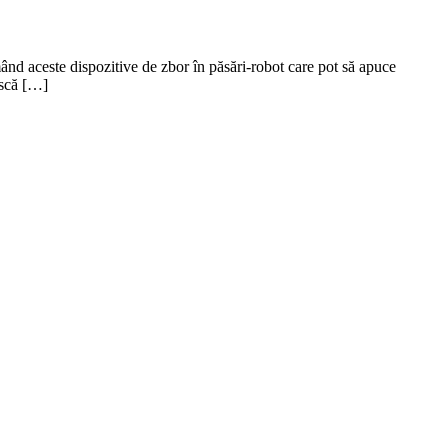
rmând aceste dispozitive de zbor în păsări-robot care pot să apuce
ască […]