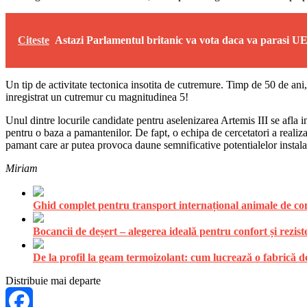
Citeste
Astazi Parlamentul britanic va vota daca va parasi UE
Un tip de activitate tectonica insotita de cutremure. Timp de 50 de ani,
inregistrat un cutremur cu magnitudinea 5!
Unul dintre locurile candidate pentru aselenizarea Artemis III se afla i
pentru o baza a pamantenilor. De fapt, o echipa de cercetatori a real
pamant care ar putea provoca daune semnificative potentialelor instalat
Miriam
Ghid complet pentru transport internațional animale de comp
Bocancii de deșert – alegerea ideală pentru confort și rezist
De la profil la geam termoizolant: cum lucrează o fabrică
Distribuie mai departe