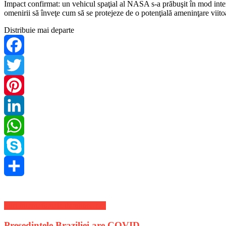
Impact confirmat: un vehicul spaţial al NASA s-a prăbuşit în mod intenţi
omenirii să înveţe cum să se protejeze de o potenţială ameninţare viit
Distribuie mai departe
Facebook
Twitter
Pinterest
LinkedIn
WhatsApp
Skype
Share
Stiri Internationale de ultima ora
Presedintele Braziliei are COVID