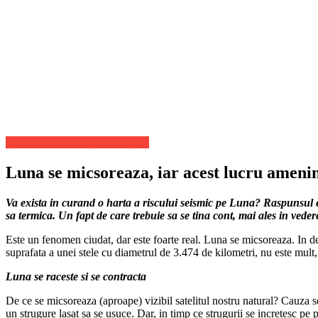
Stiri Internationale de ultima ora
Luna se micsoreaza, iar acest lucru ameni
Va exista in curand o harta a riscului seismic pe Luna? Raspunsul es
sa termica. Un fapt de care trebuie sa se tina cont, mai ales in vede
Este un fenomen ciudat, dar este foarte real. Luna se micsoreaza. In d
suprafata a unei stele cu diametrul de 3.474 de kilometri, nu este mult, 
Luna se raceste si se contracta
De ce se micsoreaza (aproape) vizibil satelitul nostru natural? Cauza se
un strugure lasat sa se usuce. Dar, in timp ce strugurii se incretesc pe 