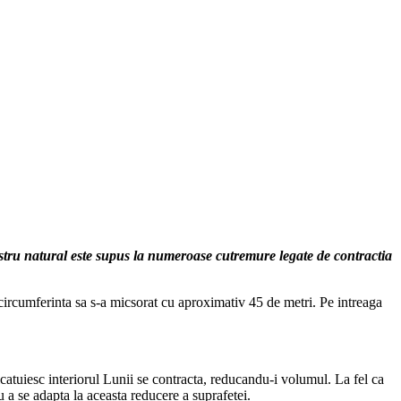
ostru natural este supus la numeroase cutremure legate de contractia
circumferinta sa s-a micsorat cu aproximativ 45 de metri. Pe intreaga
lcatuiesc interiorul Lunii se contracta, reducandu-i volumul. La fel ca
u a se adapta la aceasta reducere a suprafetei.