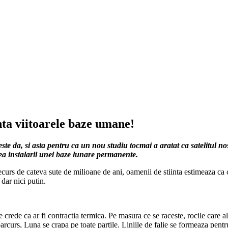
nta viitoarele baze umane!
te da, si asta pentru ca un nou studiu tocmai a aratat ca satelitul n
rea instalarii unei baze lunare permanente.
ecurs de cateva sute de milioane de ani, oamenii de stiinta estimeaza ca 
dar nici putin.
 crede ca ar fi contractia termica. Pe masura ce se raceste, rocile care a
parcurs, Luna se crapa pe toate partile. Liniile de falie se formeaza pentr