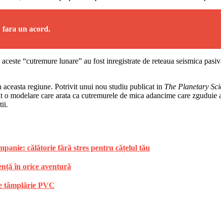
 fara un acord.
 aceste “cutremure lunare” au fost inregistrate de reteaua seismica pasiva
n aceasta regiune. Potrivit unui nou studiu publicat in
The Planetary Sci
izat o modelare care arata ca cutremurele de mica adancime care zguduie
ii.
anie: călătorie fără stres pentru cățelul tău
ență în orice aventură
 de tâmplărie PVC