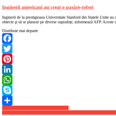
Inginerii americani au creat o pasăre-robot
Inginerii de la prestigioasa Universitate Stanford din Statele Unite au 
obiecte şi să se plaseze pe diverse suprafeţe, informează AFP. Aceste c
Distribuie mai departe
Facebook
Twitter
Pinterest
LinkedIn
WhatsApp
Skype
Navigare
TVR nu mai participă la EUROVISION
Share
O noua criza a gazului? Biden ingheata proiectele noi de export GPL
în