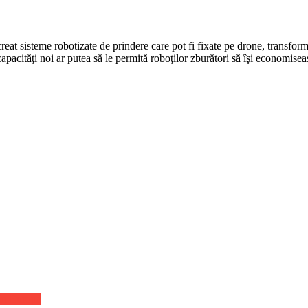
creat sisteme robotizate de prindere care pot fi fixate pe drone, transfo
apacităţi noi ar putea să le permită roboţilor zburători să îşi economise
 in Europa