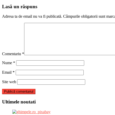
articole
Lasă un răspuns
Adresa ta de email nu va fi publicată.
Câmpurile obligatorii sunt marc
Comentariu
*
Nume
*
Email
*
Site web
Ultimele noutati