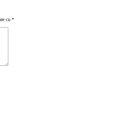
ate cu
*