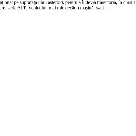
onat pe suprafaţa unui asteroid, pentru a îi devia traiectoria, în cursul 
oare, scrie AFP. Vehiculul, mai mic decât o maşină, s-a […]