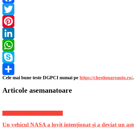
Facebook
Twitter
Pinterest
LinkedIn
WhatsApp
Skype
Cele mai bune teste DGPCI numai pe
https://chestionareauto.ro/
Share
Articole asemanatoare
Stiri Internationale de ultima ora
Un vehicul NASA a lovit intenționat și a deviat un ast