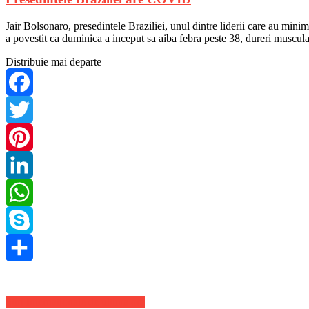
Jair Bolsonaro, presedintele Braziliei, unul dintre liderii care au min
a povestit ca duminica a inceput sa aiba febra peste 38, dureri muscula
Distribuie mai departe
Facebook
Twitter
Pinterest
LinkedIn
WhatsApp
Skype
Share
Stiri Internationale de ultima ora